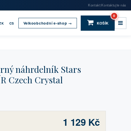
Kontakt
Kontaktujte nás
|
0
Velkoobchodní e-shop →
KOŠÍK
ZK
CS
rný náhrdelník Stars
R Czech Crystal
1 129 Kč