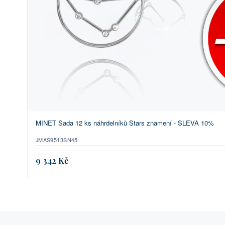
MINET Sada 12 ks náhrdelníků Stars znamení - SLEVA 10%
JMAS9513SN45
9 342 Kč