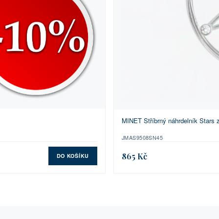
MINET Stříbrný náhrdelník Stars
JMAS9508SN45
865 Kč
DO KOŠÍKU