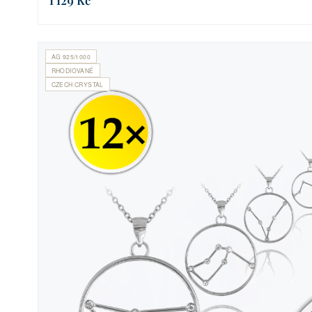
1 129 Kč
AG 925/1000
RHODIOVANÉ
CZECH CRYSTAL