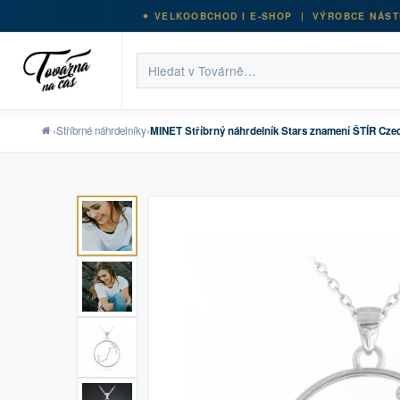
VELKOOBCHOD I E-SHOP | VÝROBCE NÁST
›
Stříbrné náhrdelníky
›
MINET Stříbrný náhrdelník Stars znamení ŠTÍR Czec