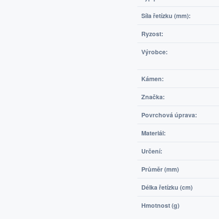
Síla řetízku (mm):
Ryzost:
Výrobce:
Kámen:
Značka:
Povrchová úprava:
Materiál:
Určení:
Průměr (mm)
Délka řetízku (cm)
Hmotnost (g)