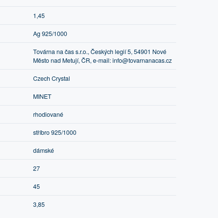
1,45
Ag 925/1000
Továrna na čas s.r.o., Českých legií 5, 54901 Nové
Město nad Metují, ČR, e-mail: info@tovarnanacas.cz
Czech Crystal
MINET
rhodiované
stříbro 925/1000
dámské
27
45
3,85