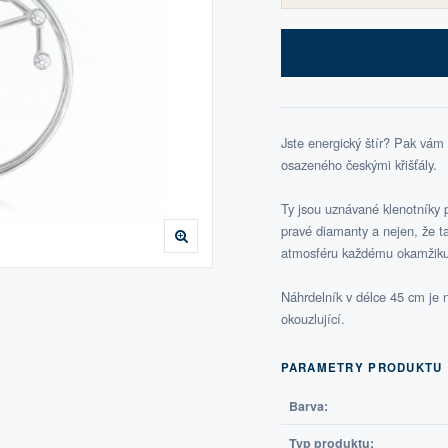
Jste energický štír? Pak vám 
osazeného českými křišťály.
Ty jsou uznávané klenotníky p
pravé diamanty a nejen, že ta
atmosféru každému okamžiku
Náhrdelník v délce 45 cm je
okouzlující.
PARAMETRY PRODUKTU
Barva:
Typ produktu: