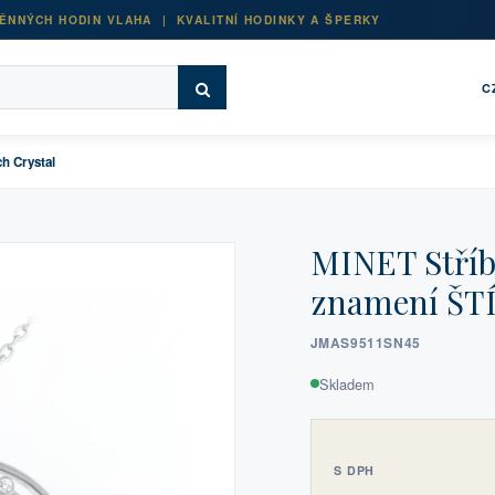
ĚNNÝCH HODIN VLAHA | KVALITNÍ HODINKY A ŠPERKY
C
h Crystal
MINET Stříb
znamení ŠTÍ
JMAS9511SN45
Skladem
S DPH