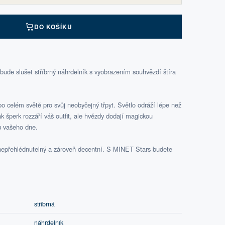
DO KOŠÍKU
bude slušet stříbrný náhrdelník s vyobrazením souhvězdí štíra
o celém světě pro svůj neobyčejný třpyt. Světlo odráží lépe než
k šperk rozzáří váš outfit, ale hvězdy dodají magickou
 vašeho dne.
 nepřehlédnutelný a zároveň decentní. S MINET Stars budete
stříbrná
náhrdelník