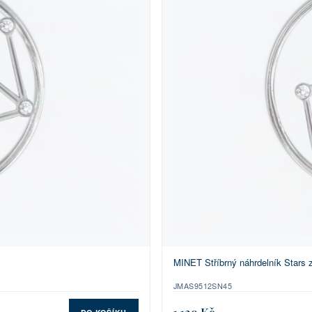
MINET Stříbrný náhrdelník Star
JMAS9512SN45