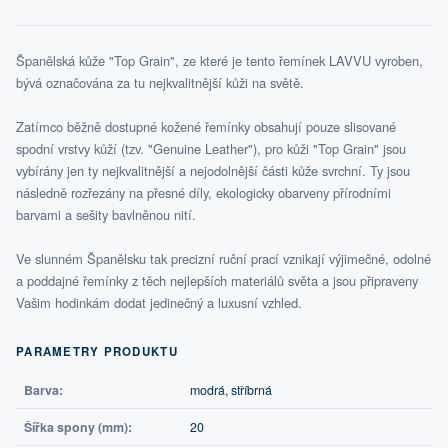
Španělská kůže "Top Grain", ze které je tento řemínek LAVVU vyroben,
bývá označována za tu nejkvalitnější kůži na světě.
Zatímco běžně dostupné kožené řemínky obsahují pouze slisované
spodní vrstvy kůží (tzv. "Genuine Leather"), pro kůži "Top Grain" jsou
vybírány jen ty nejkvalitnější a nejodolnější části kůže svrchní. Ty jsou
následně rozřezány na přesné díly, ekologicky obarveny přírodními
barvami a sešity bavlněnou nití.
Ve slunném Španělsku tak precizní ruční prací vznikají výjimečné, odolné
a poddajné řemínky z těch nejlepších materiálů světa a jsou připraveny
Vašim hodinkám dodat jedinečný a luxusní vzhled.
PARAMETRY PRODUKTU
Barva:
modrá, stříbrná
Šířka spony (mm):
20