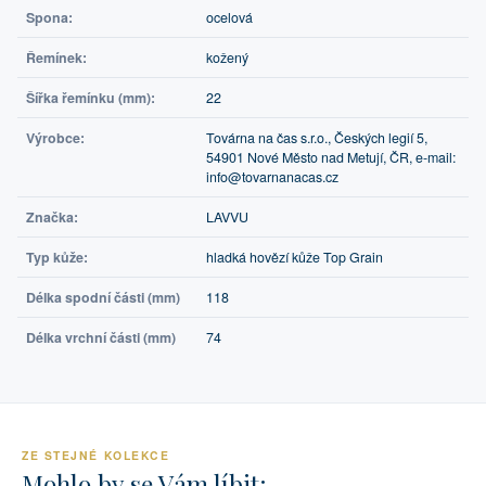
Spona:
ocelová
Řemínek:
kožený
Šířka řemínku (mm):
22
Výrobce:
Továrna na čas s.r.o., Českých legií 5,
54901 Nové Město nad Metují, ČR, e-mail:
info@tovarnanacas.cz
Značka:
LAVVU
Typ kůže:
hladká hovězí kůže Top Grain
Délka spodní části (mm)
118
Délka vrchní části (mm)
74
ZE STEJNÉ KOLEKCE
Mohlo by se Vám líbit: