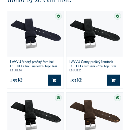
SKLADEM
SKLA
LAVVU Modrý prošitý řemínek
LAVVU Černý prošitý řemínek
RETRO z luxusní kůže Top Grain -
RETRO z luxusní kůže Top Grain -
20
20
LSLUL20
LSLUB20
495 Kč
495 Kč
DO KOŠÍKU
DO KO
SKLADEM
SKLA