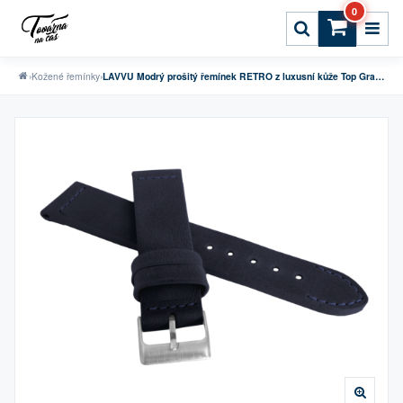
0
›
Kožené řemínky
›
LAVVU Modrý prošitý řemínek RETRO z luxusní kůže Top Grain - 22