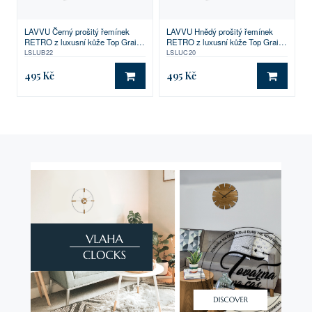
LAVVU Černý prošitý řemínek
LAVVU Hnědý prošitý řemínek
RETRO z luxusní kůže Top Grain -
RETRO z luxusní kůže Top Grain -
22
20
LSLUB22
LSLUC20
495 Kč
495 Kč
DO KOŠÍKU
DO KO