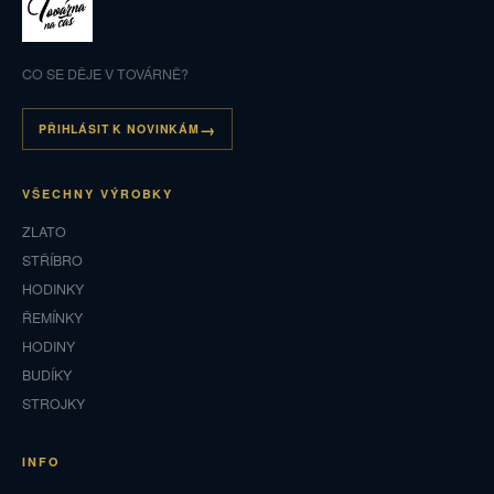
CO SE DĚJE V TOVÁRNĚ?
PŘIHLÁSIT K NOVINKÁM
VŠECHNY VÝROBKY
ZLATO
STŘÍBRO
HODINKY
ŘEMÍNKY
HODINY
BUDÍKY
STROJKY
INFO