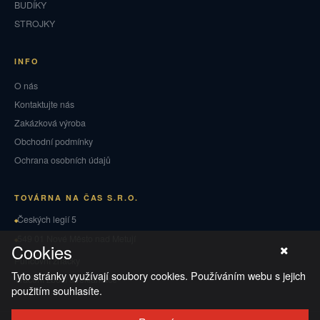
BUDÍKY
STROJKY
INFO
O nás
Kontaktujte nás
Zakázková výroba
Obchodní podmínky
Ochrana osobních údajů
TOVÁRNA NA ČAS S.R.O.
Českých legií 5
549 01 Nové Město nad Metují
Cookies
Puncovní značky
Tyto stránky využívají soubory cookies. Používáním webu s jejich
Vrácení zboží a reklamace
použitím souhlasíte.