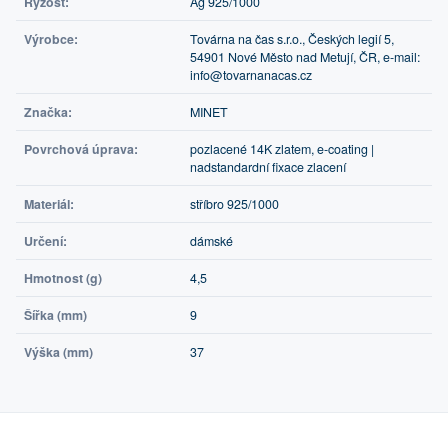
Ryzost:
Ag 925/1000
Výrobce:
Továrna na čas s.r.o., Českých legií 5,
54901 Nové Město nad Metují, ČR, e-mail:
info@tovarnanacas.cz
Značka:
MINET
Povrchová úprava:
pozlacené 14K zlatem, e-coating |
nadstandardní fixace zlacení
Materiál:
stříbro 925/1000
Určení:
dámské
Hmotnost (g)
4,5
Šířka (mm)
9
Výška (mm)
37