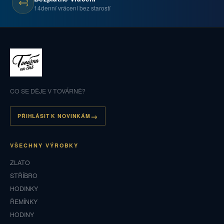
14denní vrácení bez starostí
CO SE DĚJE V TOVÁRNĚ?
PŘIHLÁSIT K NOVINKÁM
VŠECHNY VÝROBKY
ZLATO
STŘÍBRO
HODINKY
ŘEMÍNKY
HODINY