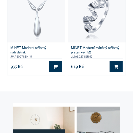
MINET Moderní stříbrný
MINET Moderní zvlněný stříbrný
náhrdelník
prsten vel. 52
JMAS0278SN45
JMAS0271SR52
935 Kč
629 Kč
DO KOŠÍKU
DO KO