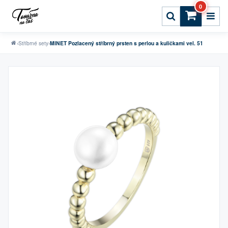
0
›
Stříbrné sety
›
MINET Pozlacený stříbrný prsten s perlou a kuličkami vel. 51