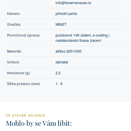
info@tovarnanacas.cz
Kámen:
přírodní perla
Značka:
MINET
Povrchová úprava:
pozlacené 14K zlatem, e-coating |
nadstandardní fixace zlacení
Materiál:
stříbro 925/1000
Určení:
dámské
Hmotnost (g)
2,2
Šířka prstenu (mm)
1 - 6
ZE STEJNÉ KOLEKCE
Mohlo by se Vám líbit: