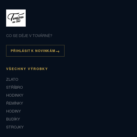
CO SE DĚJE V TOVÁRNĚ?
PŘIHLÁSIT K NOVINKÁM
VŠECHNY VÝROBKY
ZLATO
STŘÍBRO
HODINKY
ŘEMÍNKY
HODINY
BUDÍKY
STROJKY