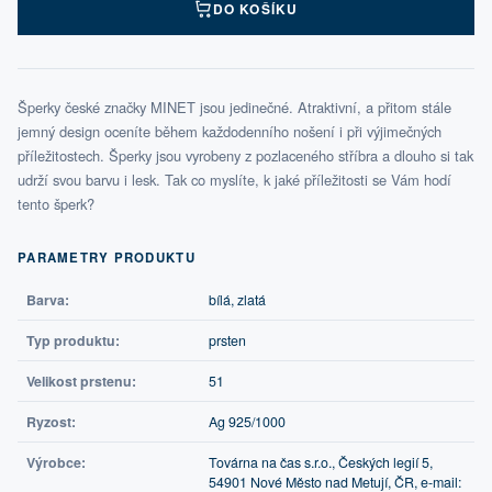
DO KOŠÍKU
Šperky české značky MINET jsou jedinečné. Atraktivní, a přitom stále
jemný design oceníte během každodenního nošení i při výjimečných
příležitostech. Šperky jsou vyrobeny z pozlaceného stříbra a dlouho si tak
udrží svou barvu i lesk. Tak co myslíte, k jaké příležitosti se Vám hodí
tento šperk?
PARAMETRY PRODUKTU
Barva:
bílá, zlatá
Typ produktu:
prsten
Velikost prstenu:
51
Ryzost:
Ag 925/1000
Výrobce:
Továrna na čas s.r.o., Českých legií 5,
54901 Nové Město nad Metují, ČR, e-mail: