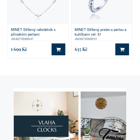
MINET Stříbrný náhrdelník s
MINET Stříbrný prsten s perlou a
přírodními perlami
kuličkami vel. 51
JMAS7056SN47
JMAS7056SR51
1 699 Kč
635 Kč
DO KOŠÍKU
DO KO