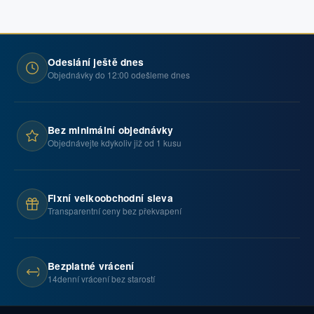
Odeslání ještě dnes
Objednávky do 12:00 odešleme dnes
Bez minimální objednávky
Objednávejte kdykoliv již od 1 kusu
Fixní velkoobchodní sleva
Transparentní ceny bez překvapení
Bezplatné vrácení
14denní vrácení bez starostí