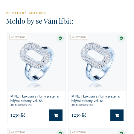
ZE STEJNÉ KOLEKCE
Mohlo by se Vám líbit:
AG 925/1000
AG 925/1000
SKLADEM
SKLA
MINET Luxusní stříbrný prsten s
MINET Luxusní stříbrný prsten s
bílými zirkony vel. 55
bílými zirkony vel. 61
JMAS0290SR55
JMAS0290SR61
1 239 Kč
1 239 Kč
DO KOŠÍKU
DO KO
AG 925/1000
AG 925/1000