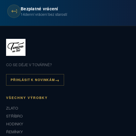
Bezplatné vrácení
14denní vrácení bez starostí
CO SE DĚJE V TOVÁRNĚ?
PŘIHLÁSIT K NOVINKÁM
VŠECHNY VÝROBKY
ZLATO
STŘÍBRO
HODINKY
ŘEMÍNKY