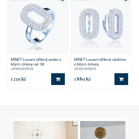
SKLADEM
SKLA
MINET Luxusní stříbrný prsten s
MINET Luxusní stříbrné náušnice
bílými zirkony vel. 59
s bílými zirkony
JMAS0290SR59
JMAS0290SE00
1 239 Kč
1 889 Kč
DO KOŠÍKU
DO KO