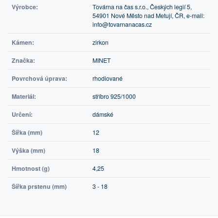
Výrobce:
Továrna na čas s.r.o., Českých legií 5,
54901 Nové Město nad Metují, ČR, e-mail:
info@tovarnanacas.cz
Kámen:
zirkon
Značka:
MINET
Povrchová úprava:
rhodiované
Materiál:
stříbro 925/1000
Určení:
dámské
Šířka (mm)
12
Výška (mm)
18
Hmotnost (g)
4,25
Šířka prstenu (mm)
3 - 18