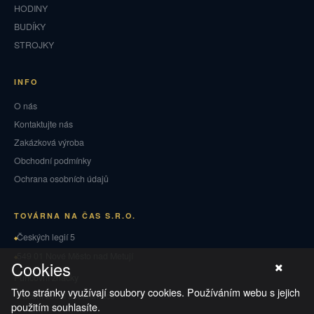
HODINY
BUDÍKY
STROJKY
INFO
O nás
Kontaktujte nás
Zakázková výroba
Obchodní podmínky
Ochrana osobních údajů
TOVÁRNA NA ČAS S.R.O.
Českých legií 5
549 01 Nové Město nad Metují
Cookies
Puncovní značky
Tyto stránky využívají soubory cookies. Používáním webu s jejich
Vrácení zboží a reklamace
použitím souhlasíte.