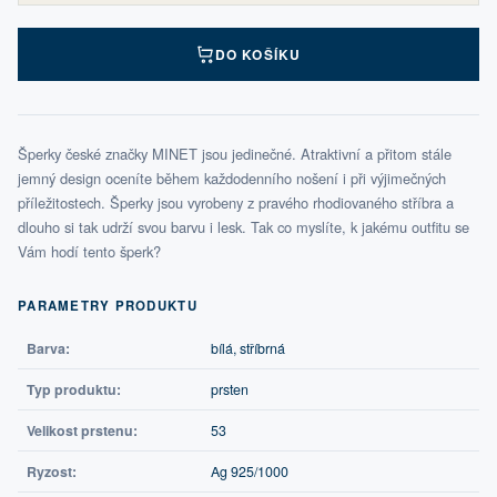
DO KOŠÍKU
Šperky české značky MINET jsou jedinečné. Atraktivní a přitom stále
jemný design oceníte během každodenního nošení i při výjimečných
příležitostech. Šperky jsou vyrobeny z pravého rhodiovaného stříbra a
dlouho si tak udrží svou barvu i lesk. Tak co myslíte, k jakému outfitu se
Vám hodí tento šperk?
PARAMETRY PRODUKTU
Barva:
bílá, stříbrná
Typ produktu:
prsten
Velikost prstenu:
53
Ryzost:
Ag 925/1000