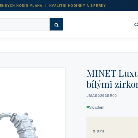
ĚNNÝCH HODIN VLAHA | KVALITNÍ HODINKY A ŠPERKY
C
MINET Luxus
bílými zirko
JMAS0293SE00
Skladem
S DPH