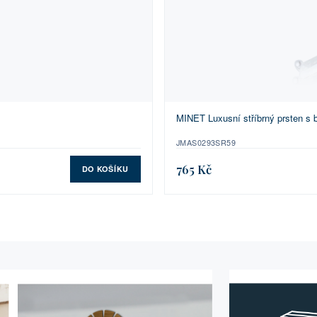
MINET Luxusní stříbrný prsten s b
JMAS0293SR59
765 Kč
DO KOŠÍKU