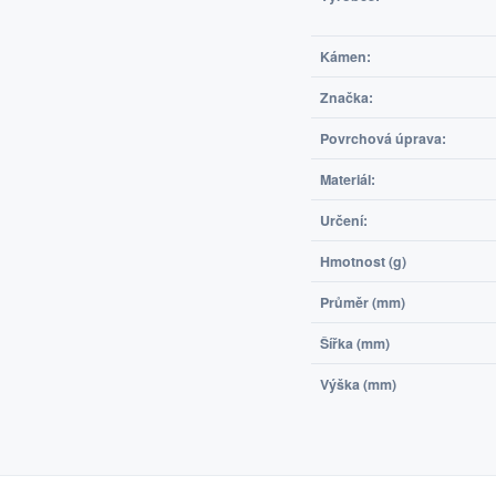
Kámen:
Značka:
Povrchová úprava:
Materiál:
Určení:
Hmotnost (g)
Průměr (mm)
Šířka (mm)
Výška (mm)