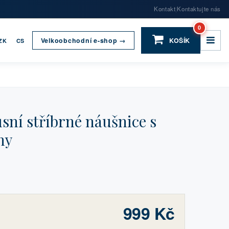
Kontakt
Kontaktujte nás
|
0
Velkoobchodní e-shop →
KOŠÍK
ZK
CS
ní stříbrné náušnice s
ny
999 Kč