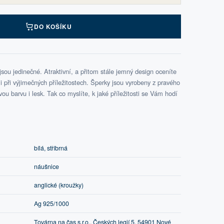
DO KOŠÍKU
ou jedinečné. Atraktivní, a přitom stále jemný design oceníte
při výjimečných příležitostech. Šperky jsou vyrobeny z pravého
svou barvu i lesk. Tak co myslíte, k jaké příležitosti se Vám hodí
bílá, stříbrná
náušnice
anglické (kroužky)
Ag 925/1000
Továrna na čas s.r.o., Českých legií 5, 54901 Nové