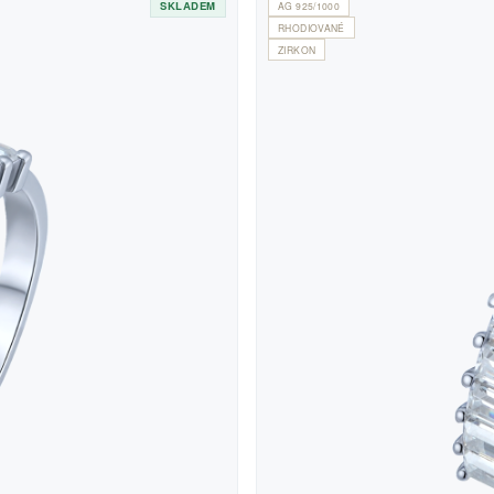
SKLADEM
AG 925/1000
RHODIOVANÉ
ZIRKON