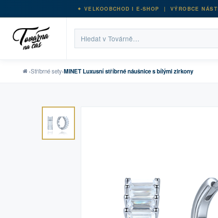
VELKOOBCHOD I E-SHOP | VÝROBCE NÁST
›
Stříbrné sety
›
MINET Luxusní stříbrné náušnice s bílými zirkony