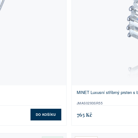
MINET Luxusní stříbrný prsten s b
JMAS0293SR55
765 Kč
DO KOŠÍKU