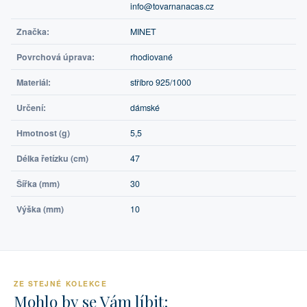
info@tovarnanacas.cz
Značka:
MINET
Povrchová úprava:
rhodiované
Materiál:
stříbro 925/1000
Určení:
dámské
Hmotnost (g)
5,5
Délka řetízku (cm)
47
Šířka (mm)
30
Výška (mm)
10
ZE STEJNÉ KOLEKCE
Mohlo by se Vám líbit: