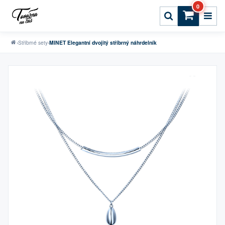
0
›
Stříbrné sety
›
MINET Elegantní dvojitý stříbrný náhrdelník