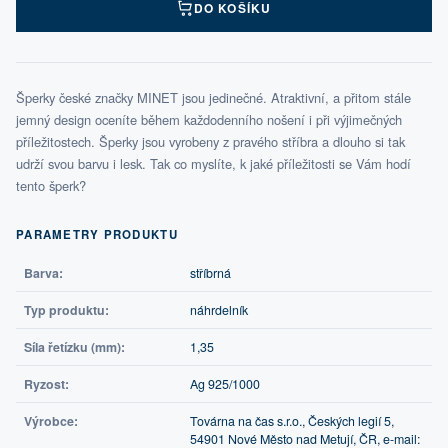
DO KOŠÍKU
Šperky české značky MINET jsou jedinečné. Atraktivní, a přitom stále
jemný design oceníte během každodenního nošení i při výjimečných
příležitostech. Šperky jsou vyrobeny z pravého stříbra a dlouho si tak
udrží svou barvu i lesk. Tak co myslíte, k jaké příležitosti se Vám hodí
tento šperk?
PARAMETRY PRODUKTU
Barva:
stříbrná
Typ produktu:
náhrdelník
Síla řetízku (mm):
1,35
Ryzost:
Ag 925/1000
Výrobce:
Továrna na čas s.r.o., Českých legií 5,
54901 Nové Město nad Metují, ČR, e-mail: