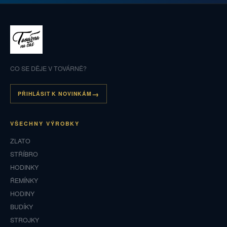
CO SE DĚJE V TOVÁRNĚ?
PŘIHLÁSIT K NOVINKÁM
VŠECHNY VÝROBKY
ZLATO
STŘÍBRO
HODINKY
ŘEMÍNKY
HODINY
BUDÍKY
STROJKY