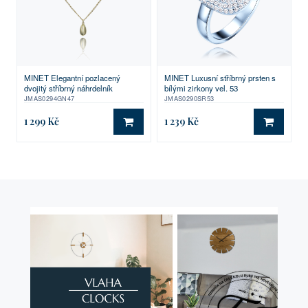
MINET Elegantní pozlacený
MINET Luxusní stříbrný prsten s
dvojitý stříbrný náhrdelník
bílými zirkony vel. 53
JMAS0294GN47
JMAS0290SR53
1 299 Kč
1 239 Kč
DO KOŠÍKU
DO KO