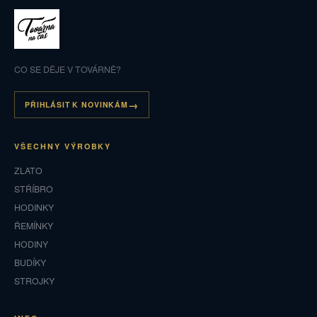
CO SE DĚJE V TOVÁRNĚ?
PŘIHLÁSIT K NOVINKÁM
VŠECHNY VÝROBKY
ZLATO
STŘÍBRO
HODINKY
ŘEMÍNKY
HODINY
BUDÍKY
STROJKY