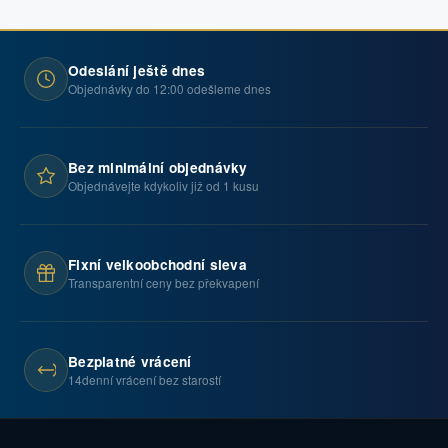
Odeslání ještě dnes
Objednávky do 12:00 odešleme dnes
Bez minimální objednávky
Objednávejte kdykoliv již od 1 kusu
Fixní velkoobchodní sleva
Transparentní ceny bez překvapení
Bezplatné vrácení
14denní vrácení bez starostí