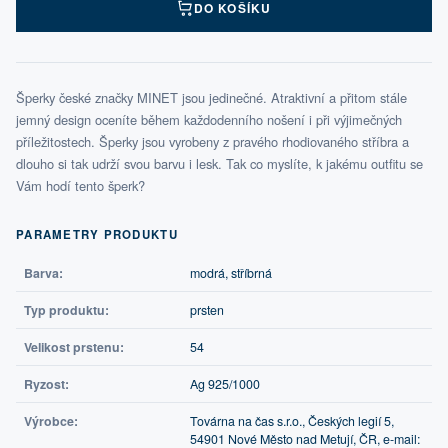
DO KOŠÍKU
Šperky české značky MINET jsou jedinečné. Atraktivní a přitom stále
jemný design oceníte během každodenního nošení i při výjimečných
příležitostech. Šperky jsou vyrobeny z pravého rhodiovaného stříbra a
dlouho si tak udrží svou barvu i lesk. Tak co myslíte, k jakému outfitu se
Vám hodí tento šperk?
PARAMETRY PRODUKTU
Barva:
modrá, stříbrná
Typ produktu:
prsten
Velikost prstenu:
54
Ryzost:
Ag 925/1000
Výrobce:
Továrna na čas s.r.o., Českých legií 5,
54901 Nové Město nad Metují, ČR, e-mail: