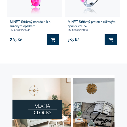
MINET Stříbrný náhrdelník s
MINET Stříbrný prsten s růžovými
růžovým opálkem
opálky vel. 52
JMAS0295PN45
JMAS0295PR52
865 Kč
785 Kč
DO KOŠÍKU
DO KO