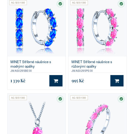
AG 925/1000
AG 925/1000
SKLADEM
SKLA
MINET Stříbrné náušnice s
MINET Stříbrné náušnice s
modrými opálky
růžovými opálky
JMAS0295BE00
JMAS0295PE00
1 339 Kč
995 Kč
DO KOŠÍKU
DO KO
AG 925/1000
AG 925/1000
SKLADEM
SKLA