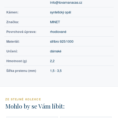
info@tovarnanacas.cz
Kámen:
syntetický opál
Značka:
MINET
Povrchová úprava:
rhodiované
Materiál:
stříbro 925/1000
Určení:
dámské
Hmotnost (g)
2,2
Šířka prstenu (mm)
1,5 - 3,5
ZE STEJNÉ KOLEKCE
Mohlo by se Vám líbit: