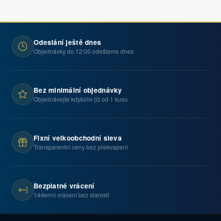
Odeslání ještě dnes
Objednávky do 12:00 odešleme dnes
Bez minimální objednávky
Objednávejte kdykoliv již od 1 kusu
Fixní velkoobchodní sleva
Transparentní ceny bez překvapení
Bezplatné vrácení
14denní vrácení bez starostí