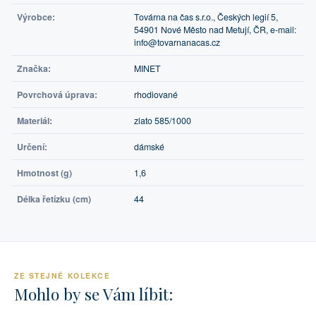
Výrobce:
Továrna na čas s.r.o., Českých legií 5,
54901 Nové Město nad Metují, ČR, e-mail:
info@tovarnanacas.cz
Značka:
MINET
Povrchová úprava:
rhodiované
Materiál:
zlato 585/1000
Určení:
dámské
Hmotnost (g)
1,6
Délka řetízku (cm)
44
ZE STEJNÉ KOLEKCE
Mohlo by se Vám líbit: