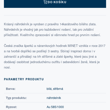
DO KOŠÍKU
Krásný náhrdelník je vyroben z pravého 14karátového bílého zlata.
Náhrdelník je vhodný jak pro každodenní nošení, tak pro zvláštní
příležitosti. Kvalitního zpracování si všimnete hned po prvním nošení.
Česká značka šperků a náramkových hodinek MINET vznikla v roce 2017
a na tvorbě doplňků se podílejí 3 sestry. Sbírají inspiraci doma i v
zahraničí a přinášejí na trh stříbrné a zlaté šperky, které jsou jiné a
dodávají osobitost jednoduchému outfitu i sebevědomí ženě, která je
nosí.
PARAMETRY PRODUKTU
Barva:
bílá, stříbrná
Typ produktu:
náhrdelník
Ryzost:
Au 585/1000