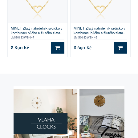
MINET Zlatý náhrdelník srdíčko v
MINET Zlatý náhrdelník srdíčko v
kombinaci bílého a žlutého zlata
kombinaci bílého a žlutého zlata
Au 585/1000 1,60g
Au 585/1000 1,50g
JMG0183WBN47
JMG0183WBN45
8 890 Kč
8 690 Kč
DO KOŠÍKU
DO KO