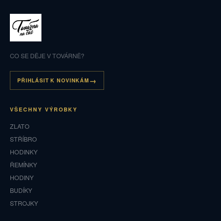
CO SE DĚJE V TOVÁRNĚ?
PŘIHLÁSIT K NOVINKÁM
VŠECHNY VÝROBKY
ZLATO
STŘÍBRO
HODINKY
ŘEMÍNKY
HODINY
BUDÍKY
STROJKY