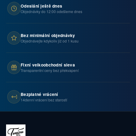
Odeslání ještě dnes
Objednávky do 12:00 odešleme dnes
Bez minimální objednávky
Objednávejte kdykoliv již od 1 kusu
Fixní velkoobchodní sleva
Transparentní ceny bez překvapení
Bezplatné vrácení
14denní vrácení bez starostí