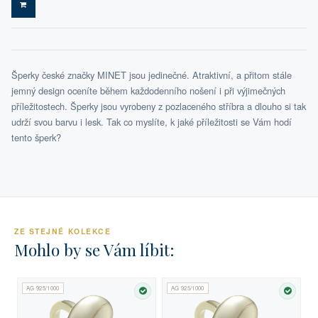
DO KOŠÍKU
Šperky české značky MINET jsou jedinečné. Atraktivní, a přitom stále
jemný design oceníte během každodenního nošení i při výjimečných
příležitostech. Šperky jsou vyrobeny z pozlaceného stříbra a dlouho si tak
udrží svou barvu i lesk. Tak co myslíte, k jaké příležitosti se Vám hodí
tento šperk?
ZE STEJNÉ KOLEKCE
Mohlo by se Vám líbit:
AG 925/1000
AG 925/1000
SKLADEM
SKLA