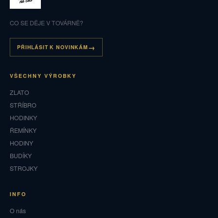
CO SE DĚJE V TOVÁRNĚ?
PŘIHLÁSIT K NOVINKÁM
VŠECHNY VÝROBKY
ZLATO
STŘÍBRO
HODINKY
ŘEMÍNKY
HODINY
BUDÍKY
STROJKY
INFO
O nás