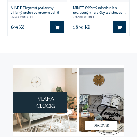
MINET Elegantní pozlacený
MINET Stříbrný náhrdelník s
stříbrný prsten se srdcem vel. 61
pozlacenými srdíčky a stahovacím
zapínáním Ag 925/1000 10,45g
JMAS0281GR61
JMAS0281GN48
699 Kč
1 890 Kč
DO KOŠÍKU
DO KO