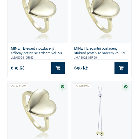
MINET Elegantní pozlacený
MINET Elegantní pozlacený
stříbrný prsten se srdcem vel. 53
stříbrný prsten se srdcem vel. 59
JMAS0281GR53
JMAS0281GR59
699 Kč
699 Kč
DO KOŠÍKU
DO KO
AG 925/1000
AG 925/1000
SKLADEM
SKLA