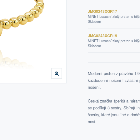
JMG0243XGR17
MINET Luxusní zlatý prsten s bílý
Skladem
JMG0243XGR19
MINET Luxusní zlatý prsten s bílý
Skladem
Moderní prsten z pravého 14k
každodenní nošení i zvláštní 
nošení.
Česká značka šperků a náram
se podílejí 3 sestry. Sbírají i
šperky, které jsou jiné a dod
nosí.