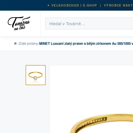
VELKOOBCHOD I E-SHOP | VÝROBCE NÁST
›
Zlaté prsteny
›
MINET Luxusní zlatý prsten s bílým zirkonem Au 585/1000 v