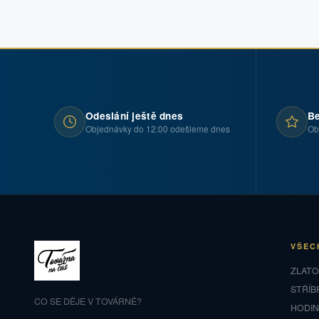
Odeslání ještě dnes
Be
Objednávky do 12:00 odešleme dnes
Ob
VŠEC
ZLAT
STŘÍB
CO SE DĚJE V TOVÁRNĚ?
HODI