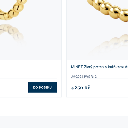
MINET Zlatý prsten s kuličkami Au
JMG0243WGR12
4 850 Kč
DO KOŠÍKU