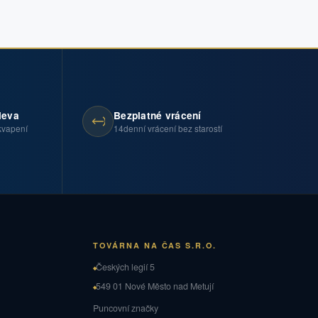
leva
Bezplatné vrácení
kvapení
14denní vrácení bez starostí
TOVÁRNA NA ČAS S.R.O.
Českých legií 5
549 01 Nové Město nad Metují
Puncovní značky