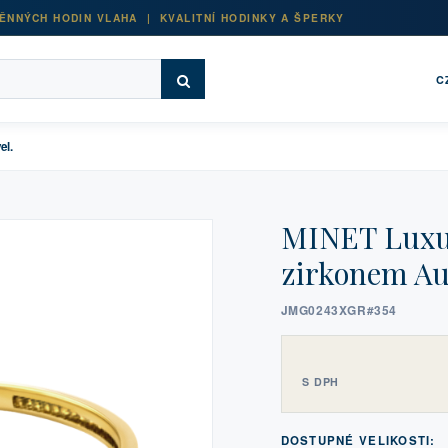
ĚNNÝCH HODIN VLAHA | KVALITNÍ HODINKY A ŠPERKY
C
el.
MINET Luxus
zirkonem Au 
JMG0243XGR#354
S DPH
DOSTUPNÉ VELIKOSTI: