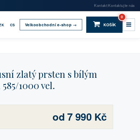
Kontakt
Kontaktujte nás
|
0
Velkoobchodní e-shop →
KOŠÍK
ZK
CS
ní zlatý prsten s bílým
585/1000 vel.
od 7 990 Kč