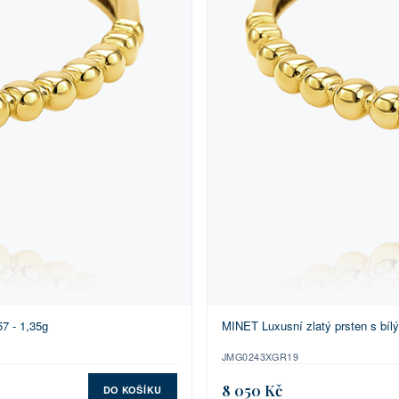
7 - 1,35g
MINET Luxusní zlatý prsten s bíl
JMG0243XGR19
8 050 Kč
DO KOŠÍKU