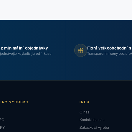
z minimální objednávky
Fixní velkoobchodní s
jednávejte kdykoliv již od 1 kusu
Transparentní ceny bez pře
HNY VÝROBKY
INFO
O
O nás
RO
Kontaktujte nás
NKY
Zakázková výroba