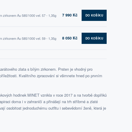
7 990 Kč
m zirkonem Au 585/1000 vel. 57 - 1,35g
DO KOŠÍKU
8 050 Kč
m zirkonem Au 585/1000 vel. 59 - 1,35g
DO KOŠÍKU
arátového zlata s bílým zirkonem. Prsten je vhodný pro
příležitosti. Kvalitního zpracování si všimnete hned po prvním
kových hodinek MINET vznikla v roce 2017 a na tvorbě doplňků
nspiraci doma i v zahraničí a přinášejí na trh stříbrné a zlaté
ávají osobitost jednoduchému outfitu i sebevědomí ženě, která je