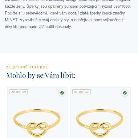
každé ženy. Šperky jsou opatřeny puncem potvrzujícím ryzost 585/1000.
Pociťte sílu sebevědomí, které vám dodají zlaté šperky české značky
MINET. Vyzdvihněte svůj osobitý styl a dopřejte si pocit výjimečnosti,
díky kterému bude váš outfit dokonalý.
ZE STEJNÉ KOLEKCE
Mohlo by se Vám líbit:
AU 585/1000
AU 585/1000
SKLADEM
SKLA