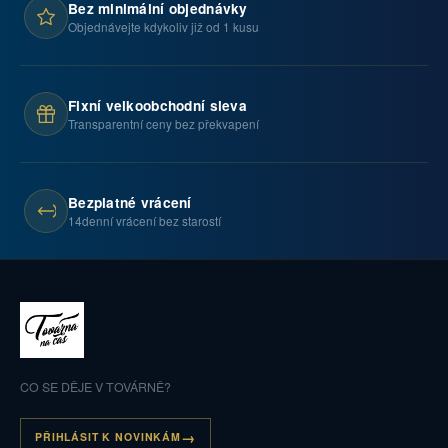
Bez minimální objednávky
Objednávejte kdykoliv již od 1 kusu
Fixní velkoobchodní sleva
Transparentní ceny bez překvapení
Bezplatné vrácení
14denní vrácení bez starostí
CO SE DĚJE V TOVÁRNĚ?
PŘIHLÁSIT K NOVINKÁM