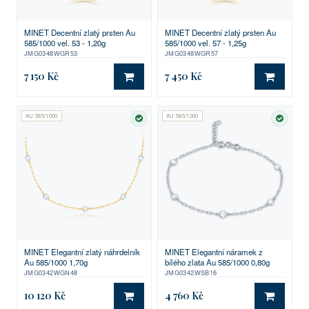
MINET Decentní zlatý prsten Au
MINET Decentní zlatý prsten Au
585/1000 vel. 53 - 1,20g
585/1000 vel. 57 - 1,25g
JMG0348WGR53
JMG0348WGR57
7 150 Kč
7 450 Kč
DO KOŠÍKU
DO KO
AU 585/1000
AU 585/1000
SKLADEM
SKLA
MINET Elegantní zlatý náhrdelník
MINET Elegantní náramek z
Au 585/1000 1,70g
bílého zlata Au 585/1000 0,80g
JMG0342WGN48
JMG0342WSB16
10 120 Kč
4 760 Kč
DO KOŠÍKU
DO KO