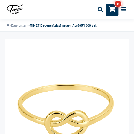
0
›
Zlaté prsteny
›
MINET Decentní zlatý prsten Au 585/1000 vel.