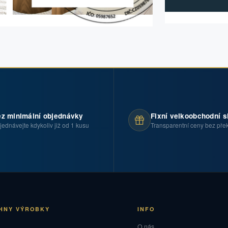
z minimální objednávky
Fixní velkoobchodní s
jednávejte kdykoliv již od 1 kusu
Transparentní ceny bez pře
HNY VÝROBKY
INFO
O
O nás