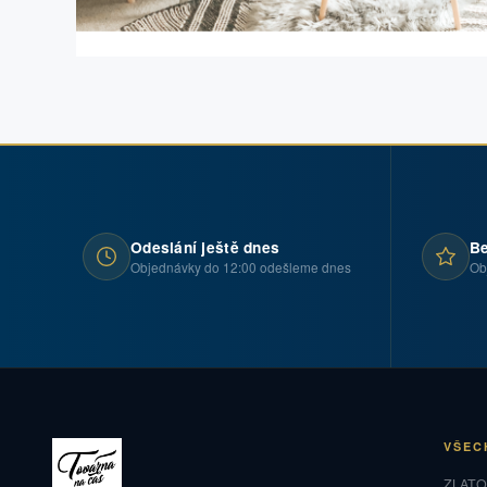
Odeslání ještě dnes
Be
Objednávky do 12:00 odešleme dnes
Ob
VŠEC
ZLAT