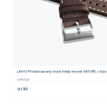
LAVVU Přírodně barvený tmavě hnědý řemínek NATURE z kůže T
LSRUC22
515 Kč