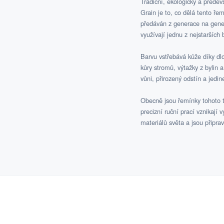
Tradiční, ekologický a přede
Grain je to, co dělá tento ř
předáván z generace na gener
využívají jednu z nejstarších 
Barvu vstřebává kůže díky dlo
kůry stromů, výtažky z bylin 
vůni, přirozený odstín a jedi
Obecně jsou řemínky tohoto 
precizní ruční prací vznikají
materiálů světa a jsou připr