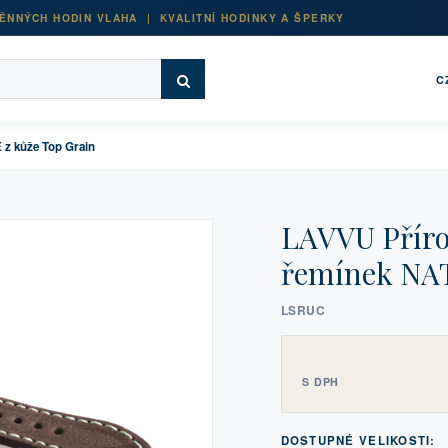
ĚNNÝCH HODIN VLAHA | KVALITNÍ HODINKY A ŠPERKY
C
z kůže Top Grain
LAVVU Příro
řemínek NAT
LSRUC
S DPH
DOSTUPNÉ VELIKOSTI: