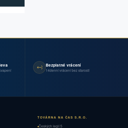
leva
Bezplatné vrácení
kvapení
14denní vrácení bez starostí
TOVÁRNA NA ČAS S.R.O.
Českých legií 5