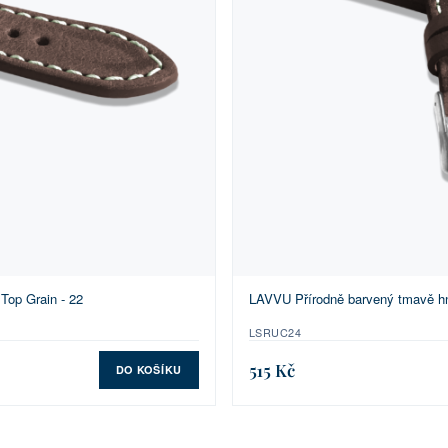
op Grain - 22
LAVVU Přírodně barvený tmavě h
LSRUC24
515 Kč
DO KOŠÍKU