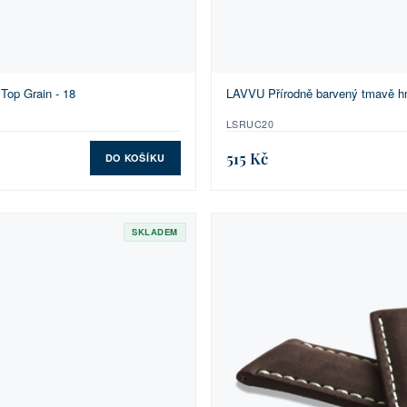
op Grain - 18
LAVVU Přírodně barvený tmavě h
LSRUC20
515 Kč
DO KOŠÍKU
SKLADEM