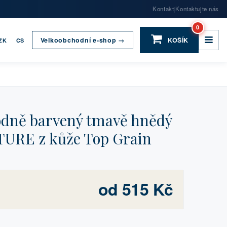
Kontakt
Kontaktujte nás
|
0
Velkoobchodní e-shop →
KOŠÍK
ZK
CS
dně barvený tmavě hnědý
URE z kůže Top Grain
od 515 Kč