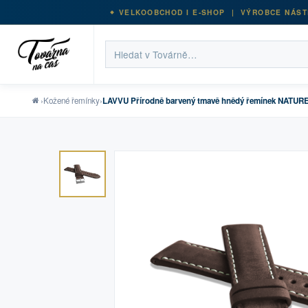
VELKOOBCHOD I E-SHOP | VÝROBCE NÁST
›
Kožené řemínky
›
LAVVU Přírodně barvený tmavě hnědý řemínek NATURE 