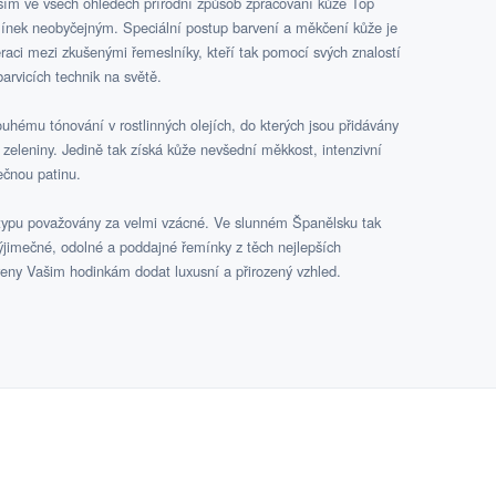
vším ve všech ohledech přírodní způsob zpracování kůže Top
emínek neobyčejným. Speciální postup barvení a měkčení kůže je
aci mezi zkušenými řemeslníky, kteří tak pomocí svých znalostí
barvicích technik na světě.
uhému tónování v rostlinných olejích, do kterých jsou přidávány
a zeleniny. Jedině tak získá kůže nevšední měkkost, intenzivní
nečnou patinu.
typu považovány za velmi vzácné. Ve slunném Španělsku tak
 výjimečné, odolné a poddajné řemínky z těch nejlepších
aveny Vašim hodinkám dodat luxusní a přirozený vzhled.