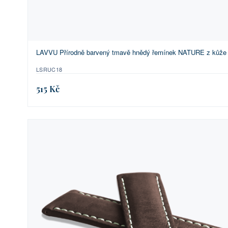
LAVVU Přírodně barvený tmavě hnědý řemínek NATURE z kůže T
LSRUC18
515 Kč