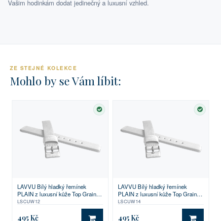
Vašim hodinkám dodat jedinečný a luxusní vzhled.
ZE STEJNÉ KOLEKCE
Mohlo by se Vám líbit:
SKLADEM
SKLA
LAVVU Bílý hladký řemínek
LAVVU Bílý hladký řemínek
PLAIN z luxusní kůže Top Grain -
PLAIN z luxusní kůže Top Grain -
12
14
LSCUW12
LSCUW14
495 Kč
495 Kč