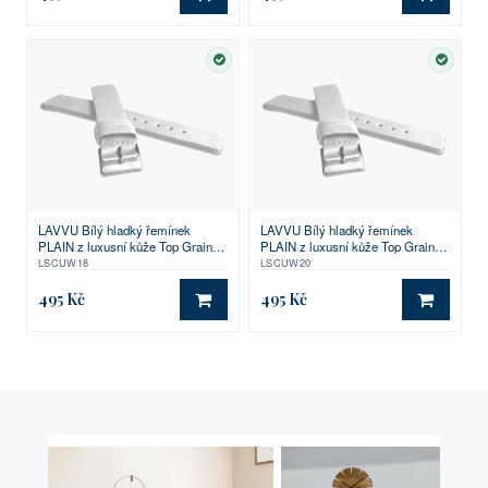
DO KOŠÍKU
DO KO
SKLADEM
SKLA
LAVVU Bílý hladký řemínek
LAVVU Bílý hladký řemínek
PLAIN z luxusní kůže Top Grain -
PLAIN z luxusní kůže Top Grain -
18
20
LSCUW18
LSCUW20
495 Kč
495 Kč
DO KOŠÍKU
DO KO