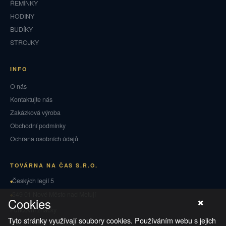
ŘEMÍNKY
HODINY
BUDÍKY
STROJKY
INFO
O nás
Kontaktujte nás
Zakázková výroba
Obchodní podmínky
Ochrana osobních údajů
TOVÁRNA NA ČAS S.R.O.
Českých legií 5
549 01 Nové Město nad Metují
Cookies
Puncovní značky
Tyto stránky využívají soubory cookies. Používáním webu s jejich
Vrácení zboží a reklamace