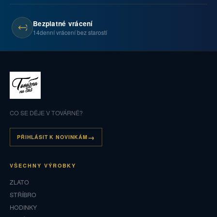
Bezplatné vrácení
14denní vrácení bez starostí
CO SE DĚJE V TOVÁRNĚ?
PŘIHLÁSIT K NOVINKÁM
VŠECHNY VÝROBKY
ZLATO
STŘÍBRO
HODINKY