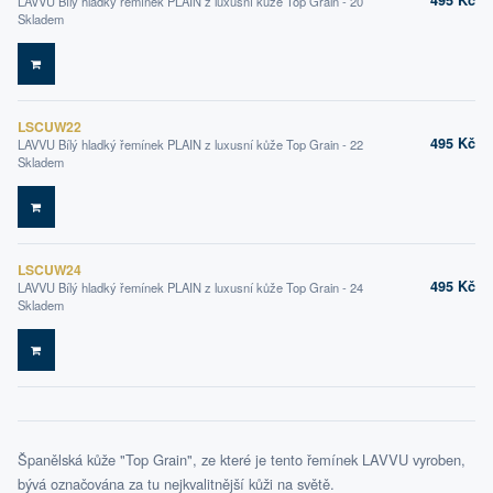
495 Kč
LAVVU Bílý hladký řemínek PLAIN z luxusní kůže Top Grain - 20
Skladem
DO KOŠÍKU
LSCUW22
495 Kč
LAVVU Bílý hladký řemínek PLAIN z luxusní kůže Top Grain - 22
Skladem
DO KOŠÍKU
LSCUW24
495 Kč
LAVVU Bílý hladký řemínek PLAIN z luxusní kůže Top Grain - 24
Skladem
DO KOŠÍKU
Španělská kůže "Top Grain", ze které je tento řemínek LAVVU vyroben,
bývá označována za tu nejkvalitnější kůži na světě.