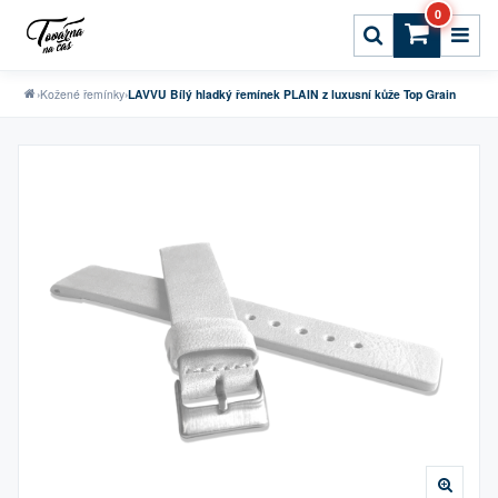
0
›
Kožené řemínky
›
LAVVU Bílý hladký řemínek PLAIN z luxusní kůže Top Grain