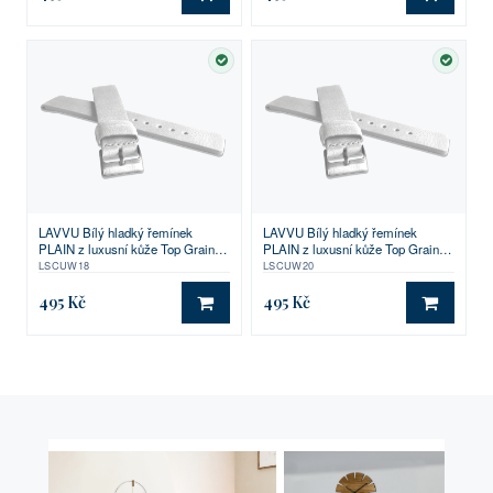
DO KOŠÍKU
DO KO
SKLADEM
SKLA
LAVVU Bílý hladký řemínek
LAVVU Bílý hladký řemínek
PLAIN z luxusní kůže Top Grain -
PLAIN z luxusní kůže Top Grain -
18
20
LSCUW18
LSCUW20
495 Kč
495 Kč
DO KOŠÍKU
DO KO