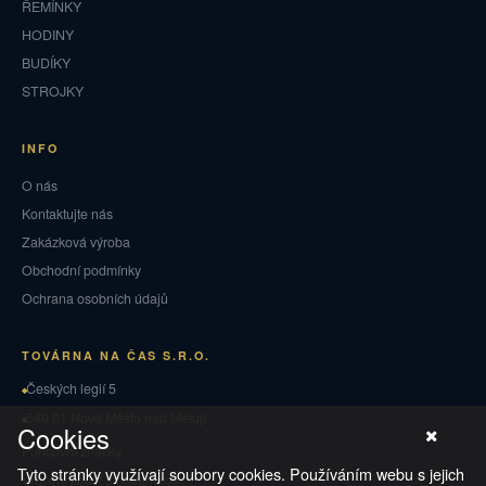
ŘEMÍNKY
HODINY
BUDÍKY
STROJKY
INFO
O nás
Kontaktujte nás
Zakázková výroba
Obchodní podmínky
Ochrana osobních údajů
TOVÁRNA NA ČAS S.R.O.
Českých legií 5
549 01 Nové Město nad Metují
Cookies
Puncovní značky
Tyto stránky využívají soubory cookies. Používáním webu s jejich
Vrácení zboží a reklamace