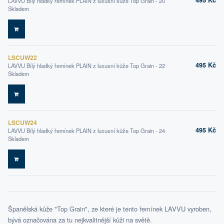
495 Kč
LAVVU Bílý hladký řemínek PLAIN z luxusní kůže Top Grain - 20
Skladem
DO KOŠÍKU
LSCUW22
495 Kč
LAVVU Bílý hladký řemínek PLAIN z luxusní kůže Top Grain - 22
Skladem
DO KOŠÍKU
LSCUW24
495 Kč
LAVVU Bílý hladký řemínek PLAIN z luxusní kůže Top Grain - 24
Skladem
DO KOŠÍKU
Španělská kůže "Top Grain", ze které je tento řemínek LAVVU vyroben,
bývá označována za tu nejkvalitnější kůži na světě.