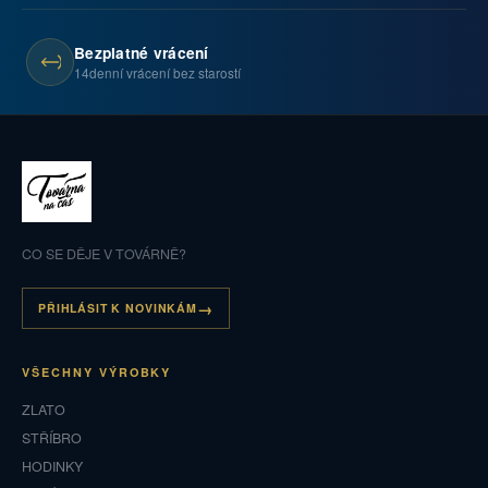
Bezplatné vrácení
14denní vrácení bez starostí
CO SE DĚJE V TOVÁRNĚ?
PŘIHLÁSIT K NOVINKÁM
VŠECHNY VÝROBKY
ZLATO
STŘÍBRO
HODINKY