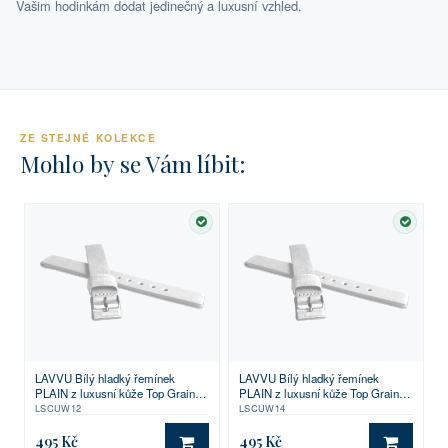
Vašim hodinkám dodat jedinečný a luxusní vzhled.
ZE STEJNÉ KOLEKCE
Mohlo by se Vám líbit:
SKLADEM
SKLA
LAVVU Bílý hladký řemínek
LAVVU Bílý hladký řemínek
PLAIN z luxusní kůže Top Grain -
PLAIN z luxusní kůže Top Grain -
12
14
LSCUW12
LSCUW14
495 Kč
495 Kč