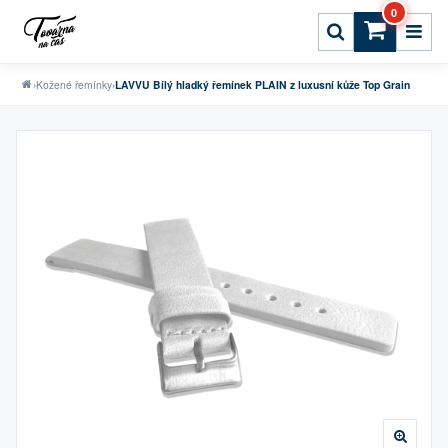
0
›
Kožené řemínky
›
LAVVU Bílý hladký řemínek PLAIN z luxusní kůže Top Grain