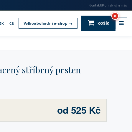
Kontakt
Kontaktujte nás
|
0
Velkoobchodní e-shop →
KOŠÍK
ZK
CS
cený stříbrný prsten
od 525 Kč