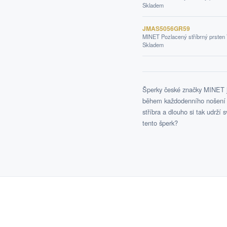
Skladem
JMAS5056GR59
MINET Pozlacený stříbrný prsten
Skladem
Šperky české značky MINET js
během každodenního nošení i 
stříbra a dlouho si tak udrží 
tento šperk?