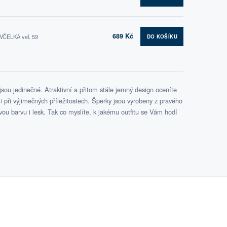
689 Kč
 VČELKA vel. 59
DO KOŠÍKU
ou jedinečné. Atraktivní a přitom stále jemný design oceníte
při výjimečných příležitostech. Šperky jsou vyrobeny z pravého
svou barvu i lesk. Tak co myslíte, k jakému outfitu se Vám hodí