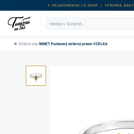
VELKOOBCHOD I E-SHOP | VÝROBCE NÁST
›
Stříbrné sety
›
MINET Pozlacený stříbrný prsten VČELKA