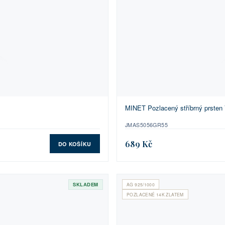
MINET Pozlacený stříbrný prsten
JMAS5056GR55
689 Kč
DO KOŠÍKU
SKLADEM
AG 925/1000
POZLACENÉ 14K ZLATEM