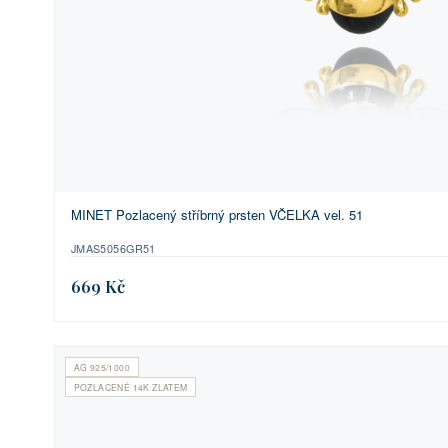
MINET Pozlacený stříbrný prsten VČELKA vel. 51
JMAS5056GR51
669 Kč
AG 925/1000
POZLACENÉ 14K ZLATEM