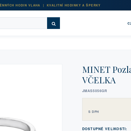
ĚNNÝCH HODIN VLAHA | KVALITNÍ HODINKY A ŠPERKY
C
MINET Pozla
VČELKA
JMAS5056GR
S DPH
DOSTUPNÉ VELIKOSTI: