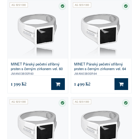
AG 925/1000
AG 925/1000
SKLADEM
SKLA
MINET Pánský pečetní stříbrný
MINET Pánský pečetní stříbrný
prsten s černým zirkonem vel. 60
prsten s černým zirkonem vel. 64
JMAN0380SR60
JMAN0380SR64
1 399 Kč
1 499 Kč
DO KOŠÍKU
DO KO
AG 925/1000
AG 925/1000
SKLADEM
SKLA