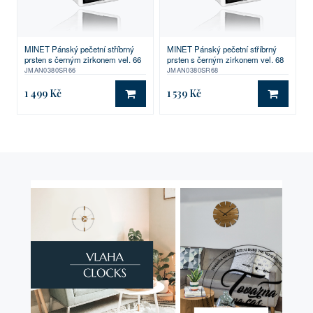
MINET Pánský pečetní stříbrný
MINET Pánský pečetní stříbrný
prsten s černým zirkonem vel. 66
prsten s černým zirkonem vel. 68
JMAN0380SR66
JMAN0380SR68
1 499 Kč
1 539 Kč
DO KOŠÍKU
DO KO