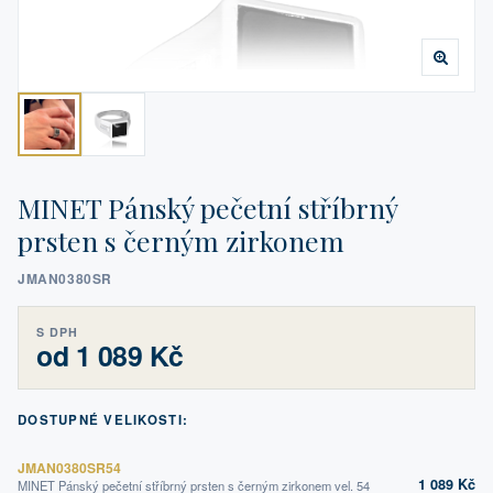
MINET Pánský pečetní stříbrný
prsten s černým zirkonem
JMAN0380SR
S DPH
od 1 089 Kč
DOSTUPNÉ VELIKOSTI:
JMAN0380SR54
1 089 Kč
MINET Pánský pečetní stříbrný prsten s černým zirkonem vel. 54