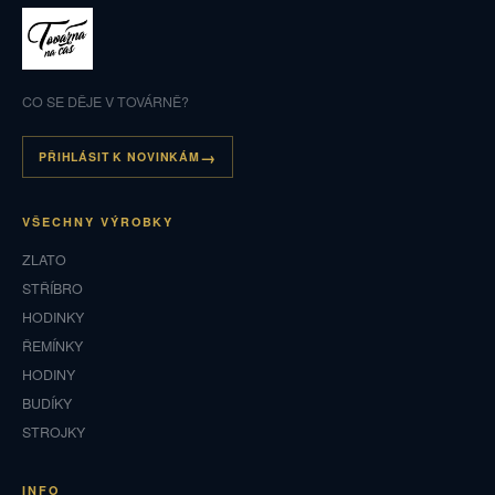
CO SE DĚJE V TOVÁRNĚ?
PŘIHLÁSIT K NOVINKÁM
VŠECHNY VÝROBKY
ZLATO
STŘÍBRO
HODINKY
ŘEMÍNKY
HODINY
BUDÍKY
STROJKY
INFO