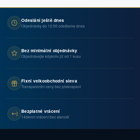
Odeslání ještě dnes
Objednávky do 12:00 odešleme dnes
Bez minimální objednávky
Objednávejte kdykoliv již od 1 kusu
Fixní velkoobchodní sleva
Transparentní ceny bez překvapení
Bezplatné vrácení
14denní vrácení bez starostí