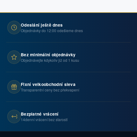
Odeslání ještě dnes
Objednávky do 12:00 odešleme dnes
Bez minimální objednávky
Objednávejte kdykoliv již od 1 kusu
Fixní velkoobchodní sleva
Transparentní ceny bez překvapení
Bezplatné vrácení
14denní vrácení bez starostí