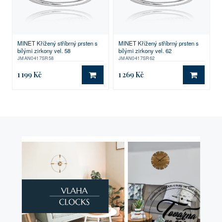
MINET Křížený stříbrný prsten s
MINET Křížený stříbrný prsten s
bílými zirkony vel. 58
bílými zirkony vel. 62
JMAN0417SR58
JMAN0417SR62
1 199 Kč
1 269 Kč
DO KOŠÍKU
DO KO