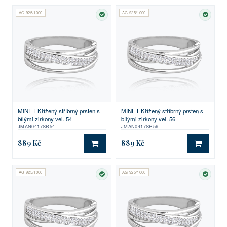
AG 925/1000
AG 925/1000
SKLADEM
SKLA
MINET Křížený stříbrný prsten s
MINET Křížený stříbrný prsten s
bílými zirkony vel. 54
bílými zirkony vel. 56
JMAN0417SR54
JMAN0417SR56
889 Kč
889 Kč
DO KOŠÍKU
DO KO
AG 925/1000
AG 925/1000
SKLADEM
SKLA