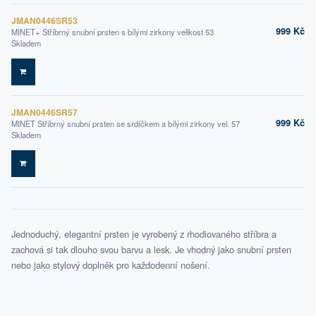
JMAN0446SR53
999 Kč
MINET+ Stříbrný snubní prsten s bílými zirkony velikost 53
Skladem
DO KOŠÍKU
JMAN0446SR57
999 Kč
MINET Stříbrný snubní prsten se srdíčkem a bílými zirkony vel. 57
Skladem
DO KOŠÍKU
Jednoduchý, elegantní prsten je vyrobený z rhodiovaného stříbra a
zachová si tak dlouho svou barvu a lesk. Je vhodný jako snubní prsten
nebo jako stylový doplněk pro každodenní nošení.