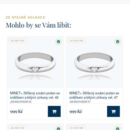
ZE STEJNÉ KOLEKCE
Mohlo by se Vám líbit:
AG 925/1000
AG 925/1000
SKLADEM
SKLA
MINET+ Stříbrný snubní prsten se
MINET+ Stříbrný snubní prsten se
srdíčkem a bílými zirkony vel. 45
srdíčkem a bílými zirkony vel. 47
JMAN0446SR45
JMAN0446SR47
999 Kč
999 Kč
DO KOŠÍKU
DO KO
AG 925/1000
AG 925/1000