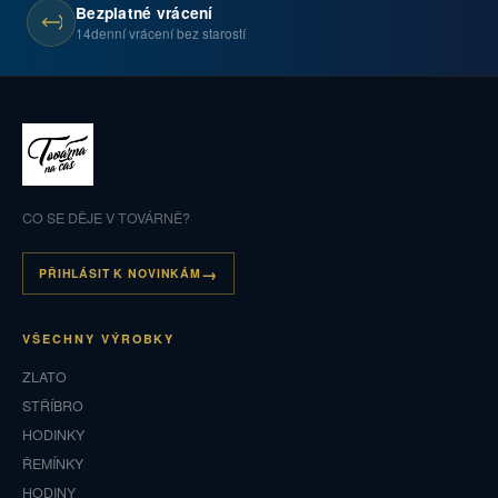
Bezplatné vrácení
14denní vrácení bez starostí
CO SE DĚJE V TOVÁRNĚ?
PŘIHLÁSIT K NOVINKÁM
VŠECHNY VÝROBKY
ZLATO
STŘÍBRO
HODINKY
ŘEMÍNKY
HODINY