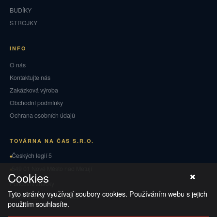
BUDÍKY
STROJKY
INFO
O nás
Kontaktujte nás
Zakázková výroba
Obchodní podmínky
Ochrana osobních údajů
TOVÁRNA NA ČAS S.R.O.
Českých legií 5
549 01 Nové Město nad Metují
Cookies
Puncovní značky
Tyto stránky využívají soubory cookies. Používáním webu s jejich
Vrácení zboží a reklamace
použitím souhlasíte.