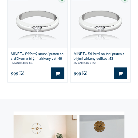
SKLADEM
SKLA
MINET+ Stříbrný snubní prsten se
MINET+ Stříbrný snubní prsten s
srdíčkem a bílými zirkony vel. 49
bílými zirkony velikost 53
JMAN0446SR49
JMAN0446SR53
999 Kč
999 Kč
DO KOŠÍKU
DO KO