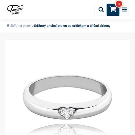
0
›
Stříbrné prsteny
›
Stříbrný snubní prsten se srdíčkem a bílými zirkony