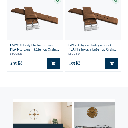
SKLADEM
SKLA
LAVVU Hnědý hladký řemínek
LAVVU Hnědý hladký řemínek
PLAIN z luxusní kůže Top Grain -
PLAIN z luxusní kůže Top Grain -
22
24
LSCUE22
LSCUE24
495 Kč
495 Kč
DO KOŠÍKU
DO KO