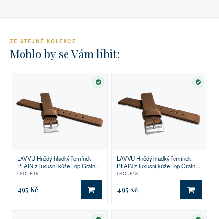
ZE STEJNÉ KOLEKCE
Mohlo by se Vám líbit:
SKLADEM
SKLA
LAVVU Hnědý hladký řemínek
LAVVU Hnědý hladký řemínek
PLAIN z luxusní kůže Top Grain -
PLAIN z luxusní kůže Top Grain -
16
18
LSCUE16
LSCUE18
495 Kč
495 Kč
DO KOŠÍKU
DO KO