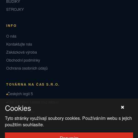
BUDÍKY
STROJKY
INFO
O nás
Kontaktujte nás
Zakázková výroba
Obchodní podmínky
Ochrana osobních údajů
TOVÁRNA NA ČAS S.R.O.
Českých legií 5
549 01 Nové Město nad Metují
Cookies
Puncovní značky
Tyto stránky využívají soubory cookies. Používáním webu s jejich
Vrácení zboží a reklamace
použitím souhlasíte.
Rozumím