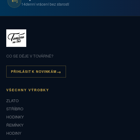
14denní vrácení bez starostí
CO SE DĚJE V TOVÁRNĚ?
PŘIHLÁSIT K NOVINKÁM
VŠECHNY VÝROBKY
ZLATO
STŘÍBRO
HODINKY
ŘEMÍNKY
HODINY