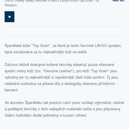
495 Kč
LAVVU Hnědý hladký řemínek PLAIN z luxusní kůže Top Grain - 24
Skladem
DO KOŠÍKU
Španělská kůže "Top Grain", ze které je tento řemínek LAVVU vyroben,
bývá označována za tu nejkvalitnější kůži na světě.
Zatímco běžně dostupné kožené řemínky obsahují pouze slisované
spodní vrstvy kůží (tzv. "Genuine Leather"), pro kůži "Top Grain" jsou
vybírány jen ty nejkvalitnější a nejodolnější části kůže svrchní. Ty jsou
následně rozřezány na přesné díly a ekologicky obarveny přírodními
barvami.
Ve slunném Španělsku tak precizní ruční prací vznikají výjimečné, odolné
a poddajné řemínky z těch nejlepších materiálů světa a jsou připraveny
Vašim hodinkám dodat jedinečný a luxusní vzhled.