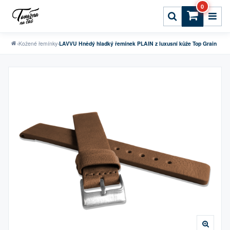
0
›
Kožené řemínky
›
LAVVU Hnědý hladký řemínek PLAIN z luxusní kůže Top Grain