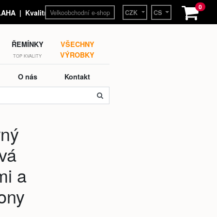
0
Velkoobchodní e-shop
HA | Kvalitní hodinky a
CZK
CS
ŘEMÍNKY
VŠECHNY
VÝROBKY
TOP KVALITY
O nás
Kontakt
rný
vá
mi a
ony