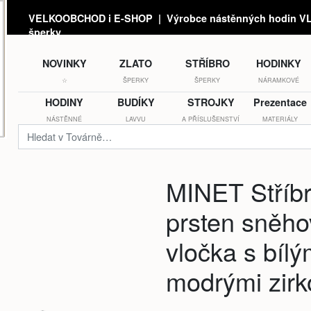
VELKOOBCHOD i E-SHOP | Výrobce nástěnných hodin VLA
šperky
NOVINKY
ZLATO
STŘÍBRO
HODINKY
☆
ŠPERKY
ŠPERKY
NÁRAMKOVÉ
HODINY
BUDÍKY
STROJKY
Prezentace
NÁSTĚNNÉ
LAVVU
A PŘÍSLUŠENSTVÍ
MATERIÁLY
MINET Stříb
prsten sněho
vločka s bílý
modrými zirk