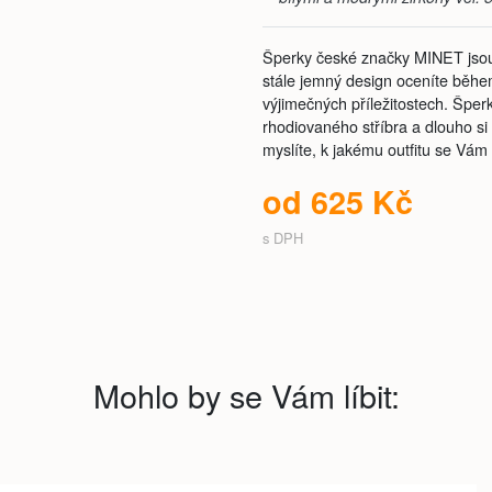
Šperky české značky MINET jsou 
stále jemný design oceníte běhe
výjimečných příležitostech. Šper
rhodiovaného stříbra a dlouho si 
myslíte, k jakému outfitu se Vám
od 625 Kč
s DPH
Mohlo by se Vám líbit: