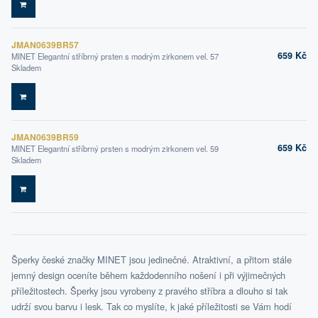
DO KOŠÍKU
JMAN0639BR57
659 Kč
MINET Elegantní stříbrný prsten s modrým zirkonem vel. 57
Skladem
DO KOŠÍKU
JMAN0639BR59
659 Kč
MINET Elegantní stříbrný prsten s modrým zirkonem vel. 59
Skladem
DO KOŠÍKU
Šperky české značky MINET jsou jedinečné. Atraktivní, a přitom stále
jemný design oceníte během každodenního nošení i při výjimečných
příležitostech. Šperky jsou vyrobeny z pravého stříbra a dlouho si tak
udrží svou barvu i lesk. Tak co myslíte, k jaké příležitosti se Vám hodí