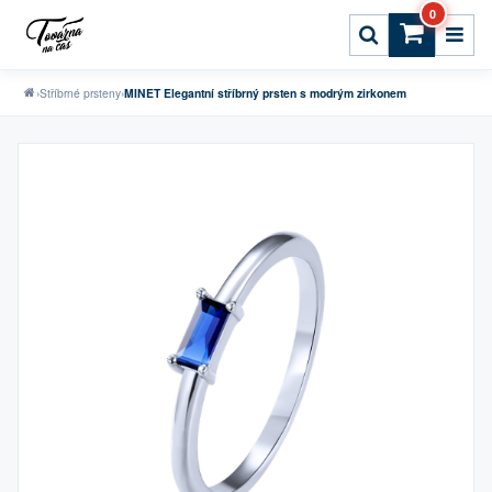
0
›
Stříbrné prsteny
›
MINET Elegantní stříbrný prsten s modrým zirkonem