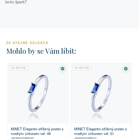
tento šperk?
ZE STEJNÉ KOLEKCE
Mohlo by se Vám líbit:
AG 925/1000
AG 925/1000
SKLADEM
SKLA
MINET Elegantní stříbrný prsten s
MINET Elegantní stříbrný prsten s
modrým zirkonem vel. 49
modrým zirkonem vel. 51
JMAN0639BR49
JMAN0639BR51