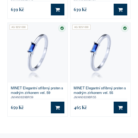
639 Kč
639 Kč
DO KOŠÍKU
DO KO
AG 925/1000
AG 925/1000
SKLADEM
SKLA
MINET Elegantní stříbrný prsten s
MINET Elegantní stříbrný prsten s
modrým zirkonem vel. 59
modrým zirkonem vel. 55
JMAN0639BR59
JMAN0639BR55
659 Kč
465 Kč
DO KOŠÍKU
DO KO