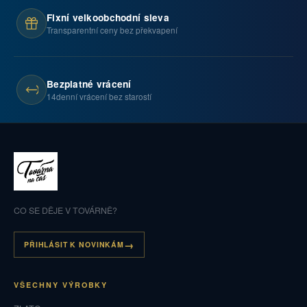
Fixní velkoobchodní sleva
Transparentní ceny bez překvapení
Bezplatné vrácení
14denní vrácení bez starostí
CO SE DĚJE V TOVÁRNĚ?
PŘIHLÁSIT K NOVINKÁM
VŠECHNY VÝROBKY