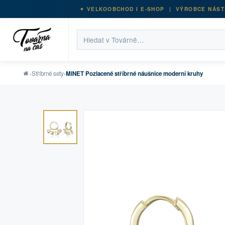
VELKOOBCHOD I E-SHOP | VÝROBCE NÁST
›
Stříbrné sety
›
MINET Pozlacené stříbrné náušnice moderní kruhy