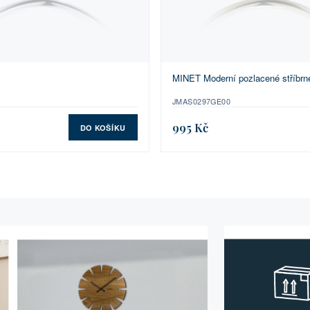
MINET Moderní pozlacené stříbrn
JMAS0297GE00
995 Kč
DO KOŠÍKU