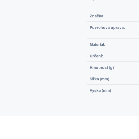
Značka:
Povrchová úprava:
Materiál:
Určení:
Hmotnost (g)
Šířka (mm)
Výška (mm)