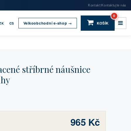
Kontakt
Kontaktujte nás
|
0
Velkoobchodní e-shop →
KOŠÍK
ZK
CS
cené stříbrné náušnice
uhy
965 Kč