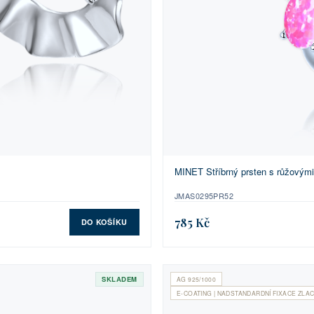
MINET Stříbrný prsten s růžovými
JMAS0295PR52
785 Kč
DO KOŠÍKU
SKLADEM
AG 925/1000
E-COATING | NADSTANDARDNÍ FIXACE ZLAC