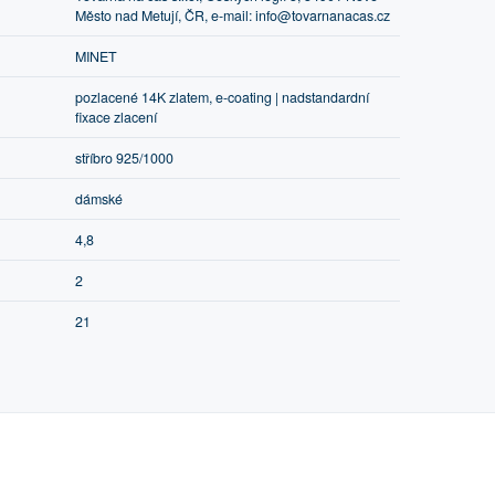
Město nad Metují, ČR, e-mail: info@tovarnanacas.cz
MINET
pozlacené 14K zlatem, e-coating | nadstandardní
fixace zlacení
stříbro 925/1000
dámské
4,8
2
21