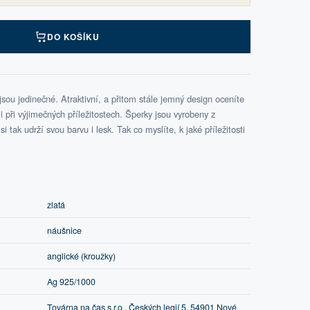
DO KOŠÍKU
ou jedinečné. Atraktivní, a přitom stále jemný design oceníte
při výjimečných příležitostech. Šperky jsou vyrobeny z
i tak udrží svou barvu i lesk. Tak co myslíte, k jaké příležitosti
zlatá
náušnice
anglické (kroužky)
Ag 925/1000
Továrna na čas s.r.o., Českých legií 5, 54901 Nové