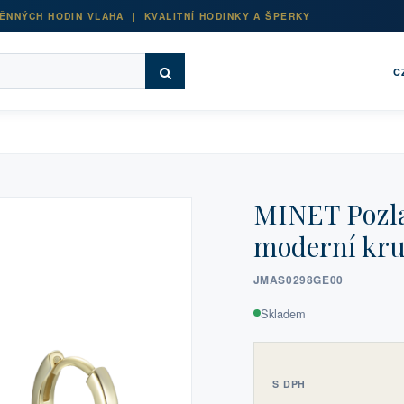
ĚNNÝCH HODIN VLAHA | KVALITNÍ HODINKY A ŠPERKY
C
MINET Pozla
moderní kr
JMAS0298GE00
Skladem
S DPH