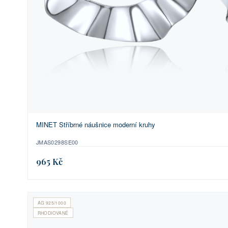
MINET Stříbrné náušnice moderní kruhy
JMAS0298SE00
965 Kč
AG 925/1000
RHODIOVANÉ