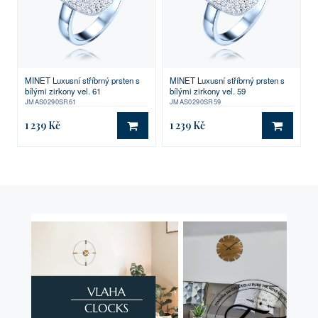
MINET Luxusní stříbrný prsten s
MINET Luxusní stříbrný prsten s
bílými zirkony vel. 61
bílými zirkony vel. 59
JMAS0290SR61
JMAS0290SR59
1 239 Kč
1 239 Kč
DO KOŠÍKU
DO KO