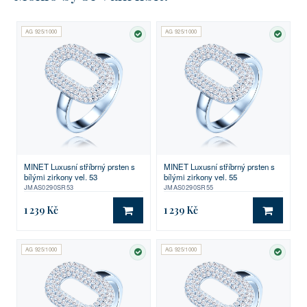
AG 925/1000
AG 925/1000
SKLADEM
SKLA
MINET Luxusní stříbrný prsten s
MINET Luxusní stříbrný prsten s
bílými zirkony vel. 53
bílými zirkony vel. 55
JMAS0290SR53
JMAS0290SR55
1 239 Kč
1 239 Kč
DO KOŠÍKU
DO KO
AG 925/1000
AG 925/1000
SKLADEM
SKLA