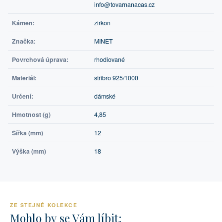
info@tovarnanacas.cz
Kámen:
zirkon
Značka:
MINET
Povrchová úprava:
rhodiované
Materiál:
stříbro 925/1000
Určení:
dámské
Hmotnost (g)
4,85
Šířka (mm)
12
Výška (mm)
18
ZE STEJNÉ KOLEKCE
Mohlo by se Vám líbit: