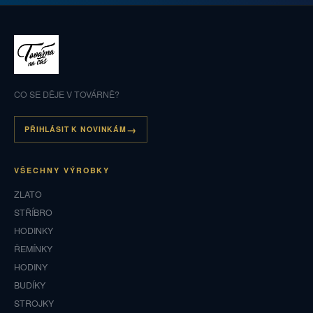
CO SE DĚJE V TOVÁRNĚ?
PŘIHLÁSIT K NOVINKÁM
VŠECHNY VÝROBKY
ZLATO
STŘÍBRO
HODINKY
ŘEMÍNKY
HODINY
BUDÍKY
STROJKY