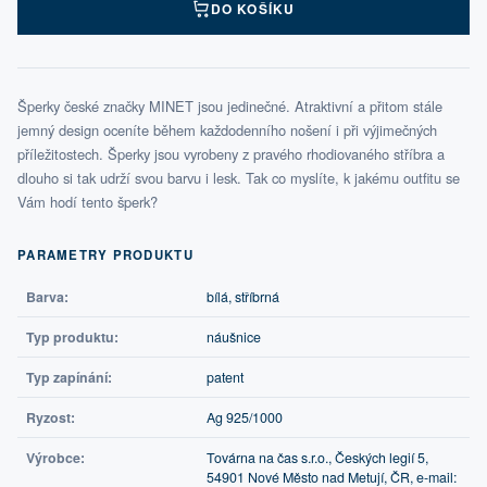
DO KOŠÍKU
Šperky české značky MINET jsou jedinečné. Atraktivní a přitom stále
jemný design oceníte během každodenního nošení i při výjimečných
příležitostech. Šperky jsou vyrobeny z pravého rhodiovaného stříbra a
dlouho si tak udrží svou barvu i lesk. Tak co myslíte, k jakému outfitu se
Vám hodí tento šperk?
PARAMETRY PRODUKTU
Barva:
bílá, stříbrná
Typ produktu:
náušnice
Typ zapínání:
patent
Ryzost:
Ag 925/1000
Výrobce:
Továrna na čas s.r.o., Českých legií 5,
54901 Nové Město nad Metují, ČR, e-mail: