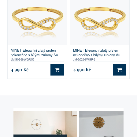
MINET Elegantní zlatý prsten
MINET Elegantní zlatý prsten
nekonečno s bílými zirkony Au
nekonečno s bílými zirkony Au
585/1000 vel. 59 - 0,85g
585/1000 vel. 61 - 0,85g
JMG0266WGR59
JMG0266WGR61
4 990 Kč
4 990 Kč
DO KOŠÍKU
DO KO