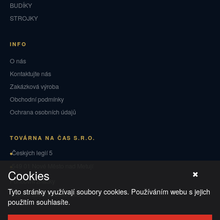
BUDÍKY
STROJKY
INFO
O nás
Kontaktujte nás
Zakázková výroba
Obchodní podmínky
Ochrana osobních údajů
TOVÁRNA NA ČAS S.R.O.
Českých legií 5
549 01 Nové Město nad Metují
Cookies
Puncovní značky
Tyto stránky využívají soubory cookies. Používáním webu s jejich
Vrácení zboží a reklamace
použitím souhlasíte.