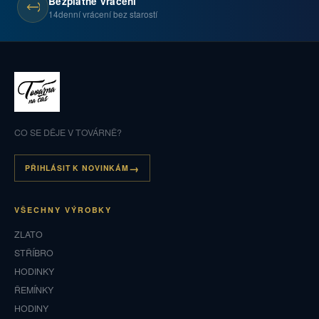
Bezplatné vrácení
14denní vrácení bez starostí
CO SE DĚJE V TOVÁRNĚ?
PŘIHLÁSIT K NOVINKÁM
VŠECHNY VÝROBKY
ZLATO
STŘÍBRO
HODINKY
ŘEMÍNKY
HODINY