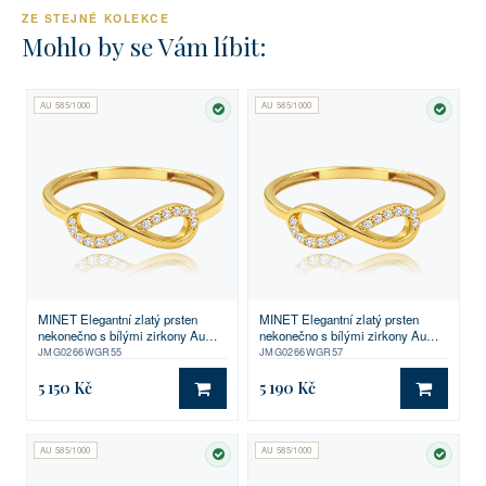
ZE STEJNÉ KOLEKCE
Mohlo by se Vám líbit:
AU 585/1000
AU 585/1000
SKLADEM
SKLA
MINET Elegantní zlatý prsten
MINET Elegantní zlatý prsten
nekonečno s bílými zirkony Au
nekonečno s bílými zirkony Au
585/1000 vel. 55 - 0,90g
585/1000 vel. 57 - 0,90g
JMG0266WGR55
JMG0266WGR57
5 150 Kč
5 190 Kč
DO KOŠÍKU
DO KO
AU 585/1000
AU 585/1000
SKLADEM
SKLA