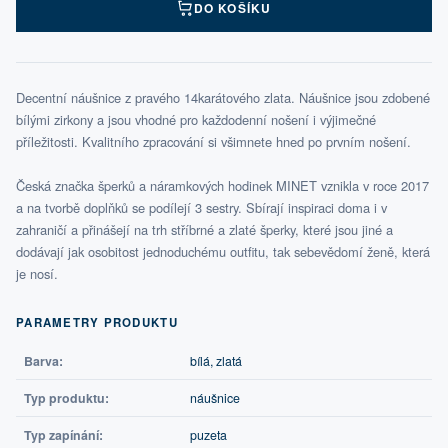
DO KOŠÍKU
Decentní náušnice z pravého 14karátového zlata. Náušnice jsou zdobené
bílými zirkony a jsou vhodné pro každodenní nošení i výjimečné
příležitosti. Kvalitního zpracování si všimnete hned po prvním nošení.
Česká značka šperků a náramkových hodinek MINET vznikla v roce 2017
a na tvorbě doplňků se podílejí 3 sestry. Sbírají inspiraci doma i v
zahraničí a přinášejí na trh stříbrné a zlaté šperky, které jsou jiné a
dodávají jak osobitost jednoduchému outfitu, tak sebevědomí ženě, která
je nosí.
PARAMETRY PRODUKTU
Barva:
bílá, zlatá
Typ produktu:
náušnice
Typ zapínání:
puzeta