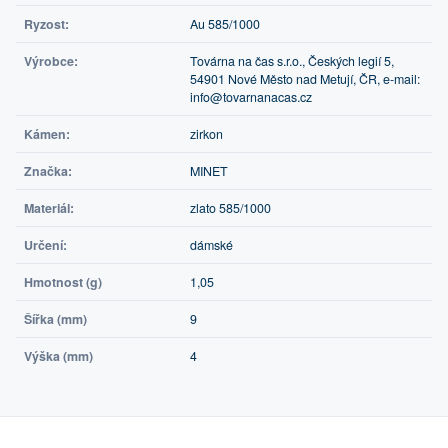
Ryzost:
Au 585/1000
Výrobce:
Továrna na čas s.r.o., Českých legií 5,
54901 Nové Město nad Metují, ČR, e-mail:
info@tovarnanacas.cz
Kámen:
zirkon
Značka:
MINET
Materiál:
zlato 585/1000
Určení:
dámské
Hmotnost (g)
1,05
Šířka (mm)
9
Výška (mm)
4