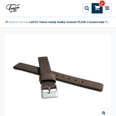
0
›
Kožené řemínky
›
LAVVU Tmavě hnědý hladký řemínek PLAIN z luxusní kůže Top Grain - 12