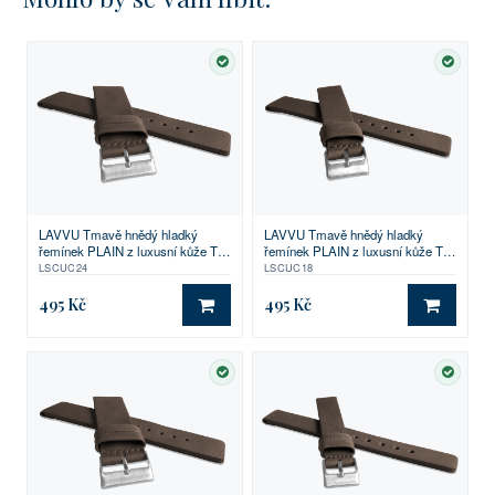
SKLADEM
SKLA
LAVVU Tmavě hnědý hladký
LAVVU Tmavě hnědý hladký
řemínek PLAIN z luxusní kůže Top
řemínek PLAIN z luxusní kůže Top
Grain - 24
Grain - 18
LSCUC24
LSCUC18
495 Kč
495 Kč
DO KOŠÍKU
DO KO
SKLADEM
SKLA