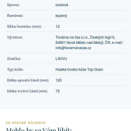
Spona:
ocelová
Řemínek:
kožený
Šířka řemínku (mm):
12
Výrobce:
Továrna na čas s.r.o., Českých legií 5,
54901 Nové Město nad Metují, ČR, e-mail:
info@tovarnanacas.cz
Značka:
LAVVU
Typ kůže:
hladká hovězí kůže Top Grain
Délka spodní části (mm)
120
Délka vrchní části (mm)
75
ZE STEJNÉ KOLEKCE
Mohlo by se Vám líbit: