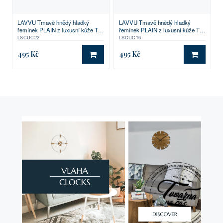
LAVVU Tmavě hnědý hladký
LAVVU Tmavě hnědý hladký
řemínek PLAIN z luxusní kůže Top
řemínek PLAIN z luxusní kůže Top
Grain - 22
Grain - 16
LSCUC22
LSCUC16
495 Kč
495 Kč
DO KOŠÍKU
DO KO