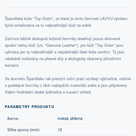
Španělská kůže "Top Grain", ze které je tento řemínek LAVVU vyroben,
bývá označována za tu nejkvalitnější kůži na světě.
Zatímco běžně dostupné kožené řemínky obsahují pouze slisované
spodní vrstvy kůží (tzv. "Genuine Leather"), pro kůži "Top Grain" jsou
vybírány jen ty nejkvalitnější a nejodolnější části kůže svrchní. Ty jsou
následně rozřezány na přesné díly a ekologicky obarveny přírodními
barvami.
Ve slunném Španělsku tak precizní ruční prací vznikají výjimečné, odolné
a poddajné řemínky z těch nejlepších materiálů světa a jsou připraveny
Vašim hodinkám dodat jedinečný a luxusní vzhled.
PARAMETRY PRODUKTU
Barva:
hnědá, stříbrná
Šířka spony (mm):
12