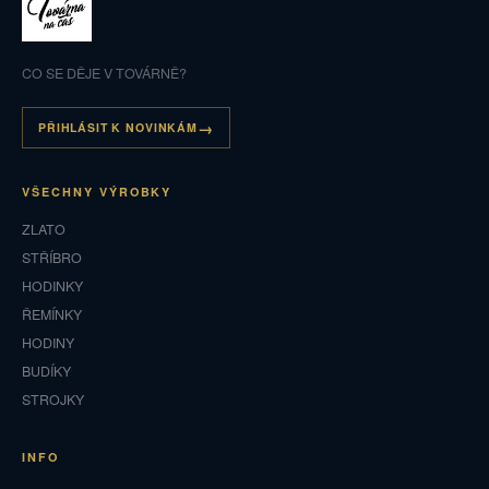
CO SE DĚJE V TOVÁRNĚ?
PŘIHLÁSIT K NOVINKÁM
VŠECHNY VÝROBKY
ZLATO
STŘÍBRO
HODINKY
ŘEMÍNKY
HODINY
BUDÍKY
STROJKY
INFO