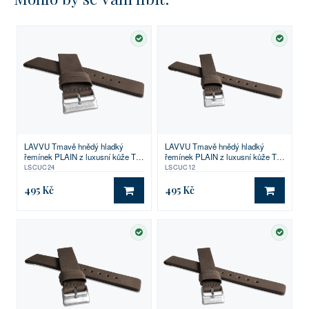
SKLADEM
SKLA
LAVVU Tmavě hnědý hladký
LAVVU Tmavě hnědý hladký
řemínek PLAIN z luxusní kůže Top
řemínek PLAIN z luxusní kůže Top
Grain - 24
Grain - 12
LSCUC24
LSCUC12
495 Kč
495 Kč
DO KOŠÍKU
DO KO
SKLADEM
SKLA