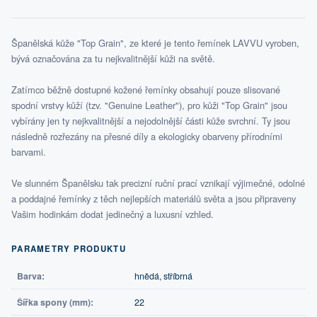
Španělská kůže "Top Grain", ze které je tento řemínek LAVVU vyroben,
bývá označována za tu nejkvalitnější kůži na světě.
Zatímco běžně dostupné kožené řemínky obsahují pouze slisované
spodní vrstvy kůží (tzv. "Genuine Leather"), pro kůži "Top Grain" jsou
vybírány jen ty nejkvalitnější a nejodolnější části kůže svrchní. Ty jsou
následně rozřezány na přesné díly a ekologicky obarveny přírodními
barvami.
Ve slunném Španělsku tak precizní ruční prací vznikají výjimečné, odolné
a poddajné řemínky z těch nejlepších materiálů světa a jsou připraveny
Vašim hodinkám dodat jedinečný a luxusní vzhled.
PARAMETRY PRODUKTU
Barva:
hnědá, stříbrná
Šířka spony (mm):
22