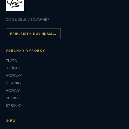
CO SE DĚJE V TOVÁRNĚ?
PŘIHLÁSIT K NOVINKÁM
VŠECHNY VÝROBKY
ZLATO
STŘÍBRO
HODINKY
ŘEMÍNKY
HODINY
BUDÍKY
STROJKY
INFO