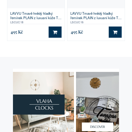
LAVVU Tmavě hnědý hladký
LAVVU Tmavě hnědý hladký
řemínek PLAIN z luxusní kůže Top
řemínek PLAIN z luxusní kůže Top
Grain - 18
Grain - 16
LSCUC18
LSCUC16
495 Kč
495 Kč
DO KOŠÍKU
DO KO