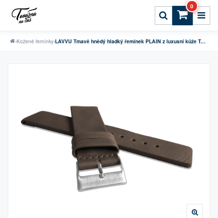
0
›
Kožené řemínky
›
LAVVU Tmavě hnědý hladký řemínek PLAIN z luxusní kůže Top Grain - 22