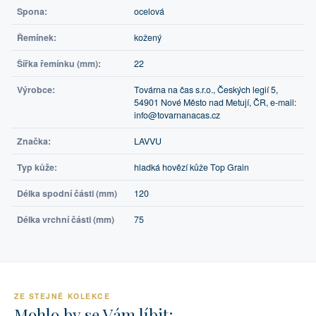
Spona:
ocelová
Řemínek:
kožený
Šířka řemínku (mm):
22
Výrobce:
Továrna na čas s.r.o., Českých legií 5,
54901 Nové Město nad Metují, ČR, e-mail:
info@tovarnanacas.cz
Značka:
LAVVU
Typ kůže:
hladká hovězí kůže Top Grain
Délka spodní části (mm)
120
Délka vrchní části (mm)
75
ZE STEJNÉ KOLEKCE
Mohlo by se Vám líbit: