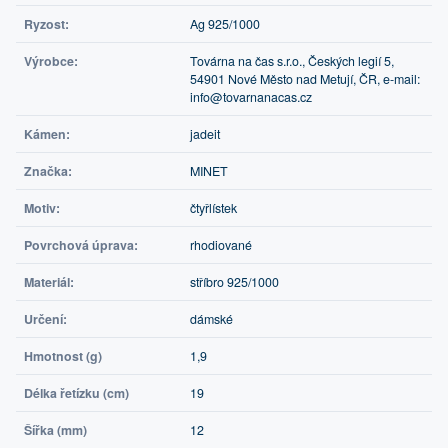
Ryzost:
Ag 925/1000
Výrobce:
Továrna na čas s.r.o., Českých legií 5,
54901 Nové Město nad Metují, ČR, e-mail:
info@tovarnanacas.cz
Kámen:
jadeit
Značka:
MINET
Motiv:
čtyřlístek
Povrchová úprava:
rhodiované
Materiál:
stříbro 925/1000
Určení:
dámské
Hmotnost (g)
1,9
Délka řetízku (cm)
19
Šířka (mm)
12