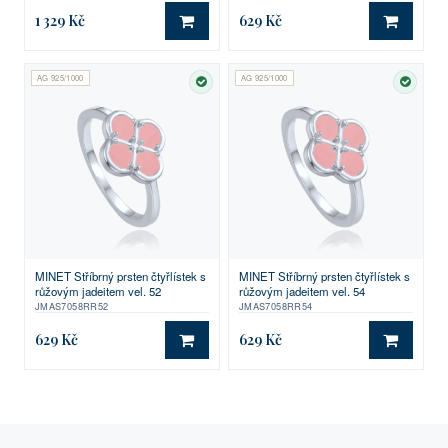
1 329 Kč
629 Kč
DO KOŠÍKU
DO KO
AG 925/1000
AG 925/1000
SKLADEM
SKLA
MINET Stříbrný prsten čtyřlístek s
MINET Stříbrný prsten čtyřlístek s
růžovým jadeitem vel. 52
růžovým jadeitem vel. 54
JMAS7058RR52
JMAS7058RR54
629 Kč
629 Kč
DO KOŠÍKU
DO KO