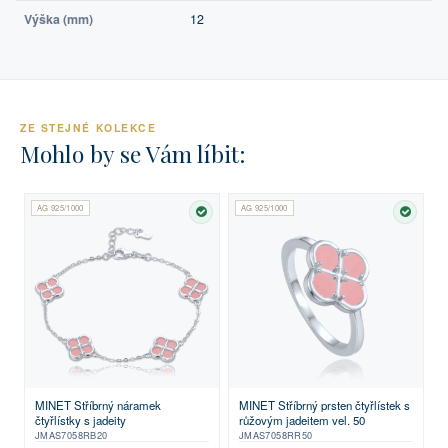
Výška (mm)
12
ZE STEJNÉ KOLEKCE
Mohlo by se Vám líbit:
AG 925/1000
AG 925/1000
SKLADEM
SKLA
MINET Stříbrný náramek
MINET Stříbrný prsten čtyřlístek s
čtyřlístky s jadeity
růžovým jadeitem vel. 50
JMAS7058RB20
JMAS7058RR50