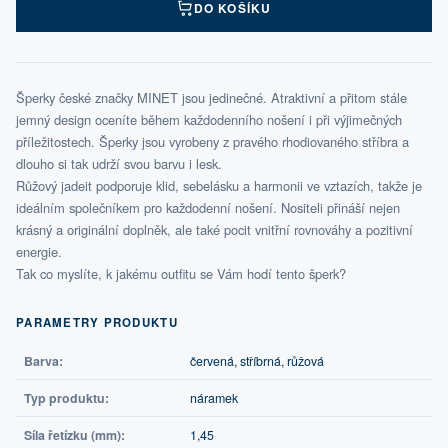
DO KOŠÍKU
Šperky české značky MINET jsou jedinečné. Atraktivní a přitom stále
jemný design oceníte během každodenního nošení i při výjimečných
příležitostech. Šperky jsou vyrobeny z pravého rhodiovaného stříbra a
dlouho si tak udrží svou barvu i lesk.
Růžový jadeit podporuje klid, sebelásku a harmonii ve vztazích, takže je
ideálním společníkem pro každodenní nošení. Nositeli přináší nejen
krásný a originální doplněk, ale také pocit vnitřní rovnováhy a pozitivní
energie.
Tak co myslíte, k jakému outfitu se Vám hodí tento šperk?
PARAMETRY PRODUKTU
Barva:
červená, stříbrná, růžová
Typ produktu:
náramek
Síla řetízku (mm):
1,45