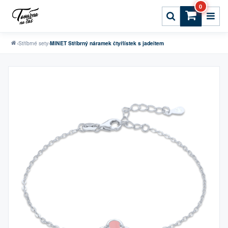
0
›
Stříbrné sety
›
MINET Stříbrný náramek čtyřlístek s jadeitem