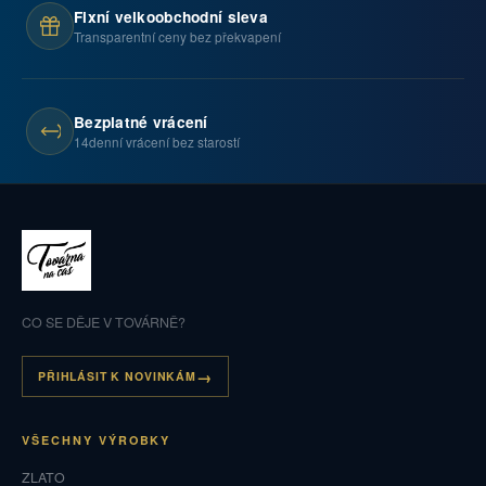
Fixní velkoobchodní sleva
Transparentní ceny bez překvapení
Bezplatné vrácení
14denní vrácení bez starostí
CO SE DĚJE V TOVÁRNĚ?
PŘIHLÁSIT K NOVINKÁM
VŠECHNY VÝROBKY
ZLATO