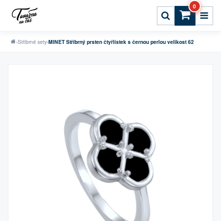
0
›
Stříbrné sety
›
MINET Stříbrný prsten čtyřlístek s černou perlou velikost 62