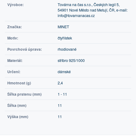
Výrobce:
Továrna na čas s.r.o., Českých legií 5,
54901 Nové Město nad Metují, ČR, e-mail:
info@tovarnanacas.cz
Značka:
MINET
Motiv:
čtyřlístek
Povrchová úprava:
rhodiované
Materiál:
stříbro 925/1000
Určení:
dámské
Hmotnost (g)
2,4
Šířka prstenu (mm)
1 - 11
Šířka (mm)
11
Výška (mm)
11