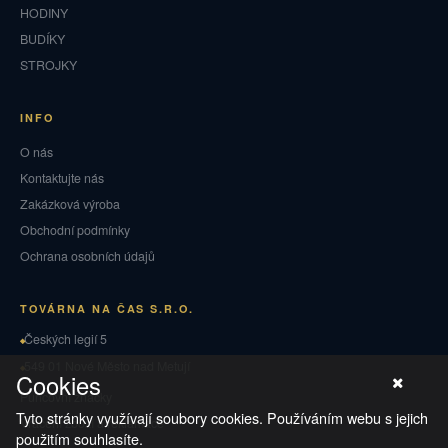
HODINY
BUDÍKY
STROJKY
INFO
O nás
Kontaktujte nás
Zakázková výroba
Obchodní podmínky
Ochrana osobních údajů
TOVÁRNA NA ČAS S.R.O.
Českých legií 5
549 01 Nové Město nad Metují
Cookies
Puncovní značky
Tyto stránky využívají soubory cookies. Používáním webu s jejich
Vrácení zboží a reklamace
použitím souhlasíte.