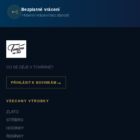
Bezplatné vrácení
14denní vrácení bez starostí
CO SE DĚJE V TOVÁRNĚ?
PŘIHLÁSIT K NOVINKÁM
VŠECHNY VÝROBKY
ZLATO
STŘÍBRO
HODINKY
ŘEMÍNKY