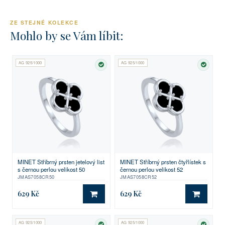
ZE STEJNÉ KOLEKCE
Mohlo by se Vám líbit:
AG 925/1000
AG 925/1000
SKLADEM
SKLA
MINET Stříbrný prsten jetelový list
MINET Stříbrný prsten čtyřlístek s
s černou perlou velikost 50
černou perlou velikost 52
JMAS7058CR50
JMAS7058CR52
629 Kč
629 Kč
DO KOŠÍKU
DO KO
AG 925/1000
AG 925/1000