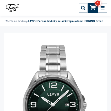
0
›
Pánské hodinky
›
LAVVU Pánské hodinky se safírovým sklem HERNING Green