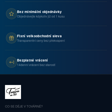
Bez minimální objednávky
Objednávejte kdykoliv již od 1 kusu
Fixní velkoobchodní sleva
Transparentní ceny bez překvapení
Bezplatné vrácení
14denní vrácení bez starostí
CO SE DĚJE V TOVÁRNĚ?