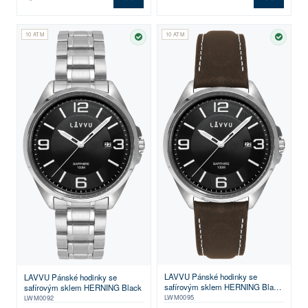
10 ATM
10 ATM
SKLADEM
SKLA
LAVVU Pánské hodinky se
LAVVU Pánské hodinky se
safírovým sklem HERNING Black
safírovým sklem HERNING Black
/ Top Grain Leather
LWM0095
LWM0092