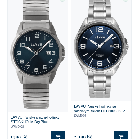
LAVVU Pánské hodinky se
safírovým sklem HERNING Blue
LWM0091
LAVVU Pánské pružné hodinky
STOCKHOLM Big Blue
LWM0021
1 390 Kč
2 090 Kč
DO KOŠÍKU
DO KO