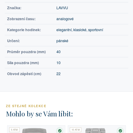
Značka:
LAVVU
Zobrazení času:
analogové
Kategorie hodinek:
elegantní, klasické, sportovní
Určení:
pánské
Průměr pouzdra (mm)
40
Síla pouzdra (mm)
10
Obvod zápěstí (cm)
22
ZE STEJNÉ KOLEKCE
Mohlo by se Vám líbit:
5 ATM
10 ATM
SKLADEM
SKLA