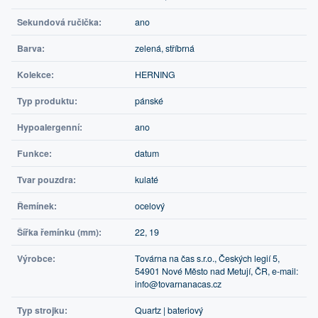
Sekundová ručička:
ano
Barva:
zelená, stříbrná
Kolekce:
HERNING
Typ produktu:
pánské
Hypoalergenní:
ano
Funkce:
datum
Tvar pouzdra:
kulaté
Řemínek:
ocelový
Šířka řemínku (mm):
22, 19
Výrobce:
Továrna na čas s.r.o., Českých legií 5,
54901 Nové Město nad Metují, ČR, e-mail:
info@tovarnanacas.cz
Typ strojku:
Quartz | bateriový