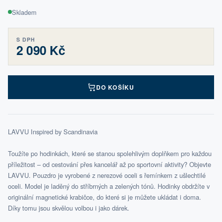
Skladem
S DPH
2 090 Kč
DO KOŠÍKU
LAVVU Inspired by Scandinavia
Toužíte po hodinkách, které se stanou spolehlivým doplňkem pro každou
příležitost – od cestování přes kancelář až po sportovní aktivity? Objevte
LAVVU. Pouzdro je vyrobené z nerezové oceli s řemínkem z ušlechtilé
oceli. Model je laděný do stříbrných a zelených tónů. Hodinky obdržíte v
originální magnetické krabičce, do které si je můžete ukládat i doma.
Díky tomu jsou skvělou volbou i jako dárek.