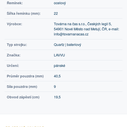
Řemínek:
ocelový
Šířka řemínku (mm):
22
Výrobce:
Továrna na čas s.r.o., Českých legií 5,
54901 Nové Město nad Metují, ČR, e-mail:
info@tovarnanacas.cz
Typ strojku:
Quartz | bateriový
Značka:
LAVVU
Určení:
pánské
Průměr pouzdra (mm)
40,5
Síla pouzdra (mm)
9
Obvod zápěstí (cm)
19,5