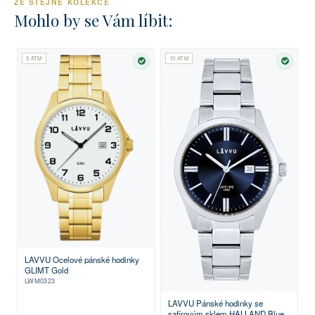
ZE STEJNÉ KOLEKCE
Mohlo by se Vám líbit:
5 ATM
10 ATM
SKLADEM
SKLA
LAVVU Ocelové pánské hodinky
GLIMT Gold
LWM0323
LAVVU Pánské hodinky se
safírovým sklem HALLAND Blue