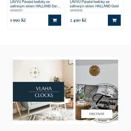
LAVVU Pánské hodinky se
LAVVU Pánské hodinky se
safírovým sklem HALLAND Dark
safírovým sklem HALLAND Gold
Grey
LWM0301
LWM0302
1 990 Kč
2 490 Kč
DO KOŠÍKU
DO KO