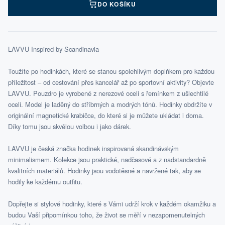
DO KOŠÍKU
LAVVU Inspired by Scandinavia
Toužíte po hodinkách, které se stanou spolehlivým doplňkem pro každou
příležitost – od cestování přes kancelář až po sportovní aktivity? Objevte
LAVVU. Pouzdro je vyrobené z nerezové oceli s řemínkem z ušlechtilé
oceli. Model je laděný do stříbrných a modrých tónů. Hodinky obdržíte v
originální magnetické krabičce, do které si je můžete ukládat i doma.
Díky tomu jsou skvělou volbou i jako dárek.
LAVVU je česká značka hodinek inspirovaná skandinávským
minimalismem. Kolekce jsou praktické, nadčasové a z nadstandardně
kvalitních materiálů. Hodinky jsou vodotěsné a navržené tak, aby se
hodily ke každému outfitu.
Dopřejte si stylové hodinky, které s Vámi udrží krok v každém okamžiku a
budou Vaší připomínkou toho, že život se měří v nezapomenutelných