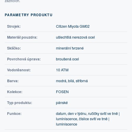
zážitcích.
PARAMETRY PRODUKTU
Strojek:
Citizen Miyota GM02
Materiál pouzdra:
ušlechtilá nerezová ocel
Sklíčko:
minerální tvrzené
Povrchová úprava:
broušená ocel
Vodotěsnost:
10 ATM
Barva:
modrá, bílá, stříbrná
Kolekce:
FOSEN
Typ produktu:
pánské
Funkce:
datum, den v týdnu, ručičky svítí ve tmě |
luminiscence, číslice svítí ve tmě |
luminiscence