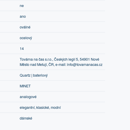
ne
ano
oválné
ocelový
14
Továrna na čas s.r.o., Českých legií 5, 54901 Nové
Město nad Metují, ČR, e-mail: info@tovarnanacas.cz
Quartz | bateriový
MINET
analogové
elegantní, klasické, modní
dámské