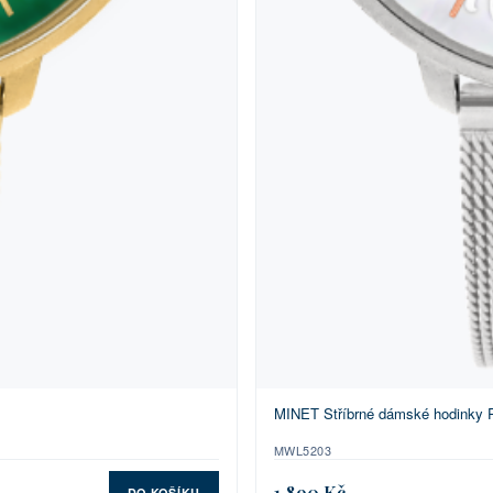
MINET Stříbrné dámské hodinky 
MWL5203
1 890 Kč
DO KOŠÍKU