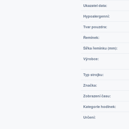
Ukazatel data:
Hypoalergenní:
Tvar pouzdra:
Řemínek:
Šířka řemínku (mm):
Výrobce:
Typ strojku:
Značka:
Zobrazení času:
Kategorie hodinek:
Určení: