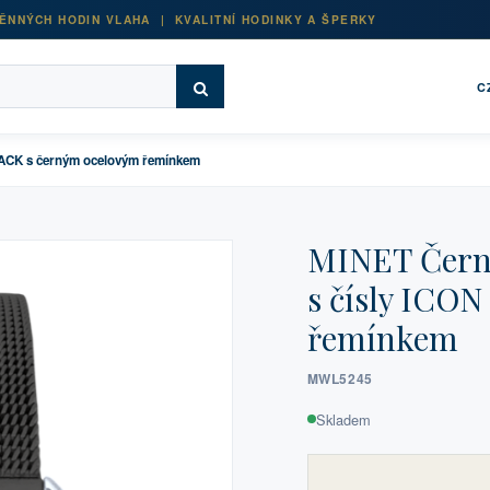
ĚNNÝCH HODIN VLAHA | KVALITNÍ HODINKY A ŠPERKY
C
LACK s černým ocelovým řemínkem
MINET Černo
s čísly ICO
řemínkem
MWL5245
Skladem