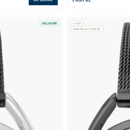
SKLADEM
5 ATM
MINERÁLNÍ TVRZENÉ