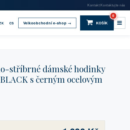
Kontakt
Kontaktujte nás
|
0
Velkoobchodní e-shop →
KOŠÍK
ZK
CS
-stříbrné dámské hodinky
N BLACK s černým ocelovým