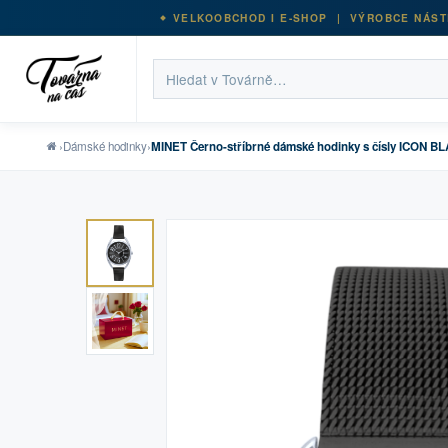
VELKOOBCHOD I E-SHOP | VÝROBCE NÁST
›
Dámské hodinky
›
MINET Černo-stříbrné dámské hodinky s čísly ICON B