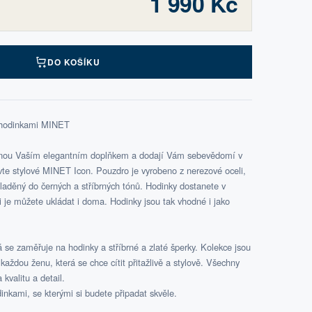
1 990 Kč
DO KOŠÍKU
s hodinkami MINET
tanou Vaším elegantním doplňkem a dodají Vám sebevědomí v
e stylové MINET Icon. Pouzdro je vyrobeno z nerezové oceli,
 laděný do černých a stříbrných tónů. Hodinky dostanete v
 si je můžete ukládat i doma. Hodinky jsou tak vhodné i jako
 se zaměřuje na hodinky a stříbrné a zlaté šperky. Kolekce jsou
aždou ženu, která se chce cítit přitažlivě a stylově. Všechny
kvalitu a detail.
inkami, se kterými si budete připadat skvěle.