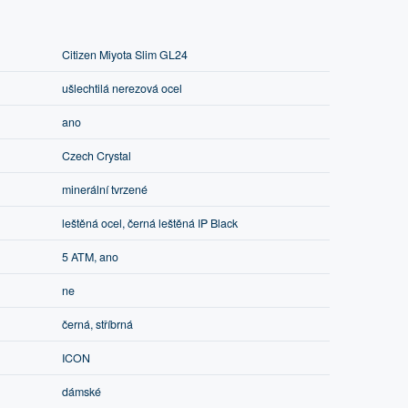
Citizen Miyota Slim GL24
ušlechtilá nerezová ocel
ano
Czech Crystal
minerální tvrzené
leštěná ocel, černá leštěná IP Black
5 ATM, ano
ne
černá, stříbrná
ICON
dámské