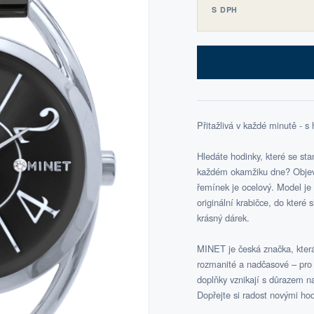
S DPH
Přitažlivá v každé minutě - 
Hledáte hodinky, které se s
každém okamžiku dne? Objevt
řemínek je ocelový. Model je
originální krabičce, do které
krásný dárek.
MINET je česká značka, která
rozmanité a nadčasové – pro k
doplňky vznikají s důrazem na 
Dopřejte si radost novými hod