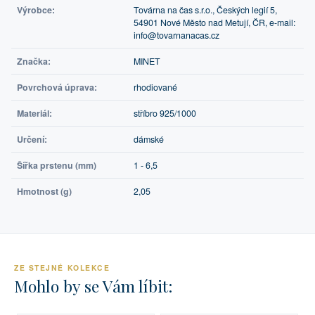
Výrobce:
Továrna na čas s.r.o., Českých legií 5,
54901 Nové Město nad Metují, ČR, e-mail:
info@tovarnanacas.cz
Značka:
MINET
Povrchová úprava:
rhodiované
Materiál:
stříbro 925/1000
Určení:
dámské
Šířka prstenu (mm)
1 - 6,5
Hmotnost (g)
2,05
ZE STEJNÉ KOLEKCE
Mohlo by se Vám líbit: