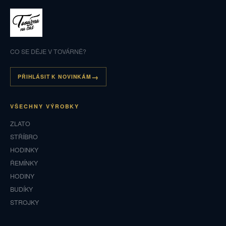
CO SE DĚJE V TOVÁRNĚ?
PŘIHLÁSIT K NOVINKÁM
VŠECHNY VÝROBKY
ZLATO
STŘÍBRO
HODINKY
ŘEMÍNKY
HODINY
BUDÍKY
STROJKY