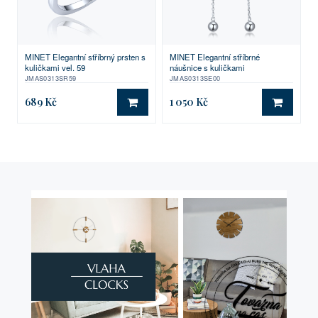
MINET Elegantní stříbrný prsten s
MINET Elegantní stříbrné
kuličkami vel. 59
náušnice s kuličkami
JMAS0313SR59
JMAS0313SE00
689 Kč
1 050 Kč
DO KOŠÍKU
DO KO