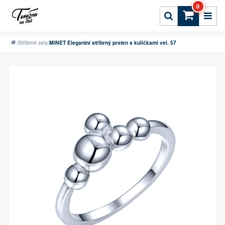
0
›
Stříbrné sety
›
MINET Elegantní stříbrný prsten s kuličkami vel. 57