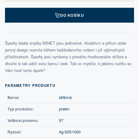
DO KOŠÍKU
Šperky české značky MINET jsou jedinečné. Atraktivní a přitom stále
jemný design oceníte během každodenního nošení i při výjimečných
příležitostech. Šperky jsou vyrobeny z pravého rhodiovaného stříbra a
dlouho si tak udrží svou barvu i lesk. Tak co myslíte, k jakému outfitu se
Vám hodí tento šperk?
PARAMETRY PRODUKTU
Barva:
stříbrná
Typ produktu:
prsten
Velikost prstenu:
57
Ryzost:
Ag 925/1000