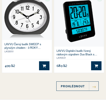
SKLADEM
SKL
LAVVU Černý budík SWEEP s
plynulým chodem - 3 ROKY
LAVVU Digitální budík řízený
ZÁRUKA!
LAS3051
rádiovým signálem Duo Black s
češtinou
LAR0021
499 Kč
689 Kč
DO KOŠÍKU
DO 
PROHLÉDNOUT