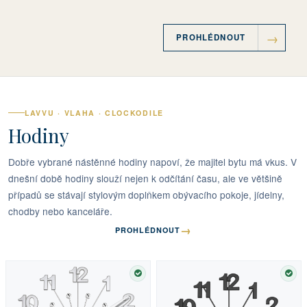
PROHLÉDNOUT
LAVVU · VLAHA · CLOCKODILE
Hodiny
Dobře vybrané nástěnné hodiny napoví, že majitel bytu má vkus. V
dnešní době hodiny slouží nejen k odčítání času, ale ve většině
případů se stávají stylovým doplňkem obývacího pokoje, jídelny,
chodby nebo kanceláře.
→
PROHLÉDNOUT
SKLADEM
SKL