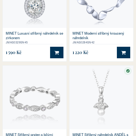
MINET Luxusní stříbrný náhrdelník se
MINET Moderní stříbrný kroucený
zirkonem
náhrdelník
JMAS0329SN45
JMAS0284SN42
1 590 Kč
1 220 Kč
DO KOŠÍKU
DO 
SKL
MINET Stříbrný prsten s bílými
MINET Stříbrný náhrdelník ANDĚL s