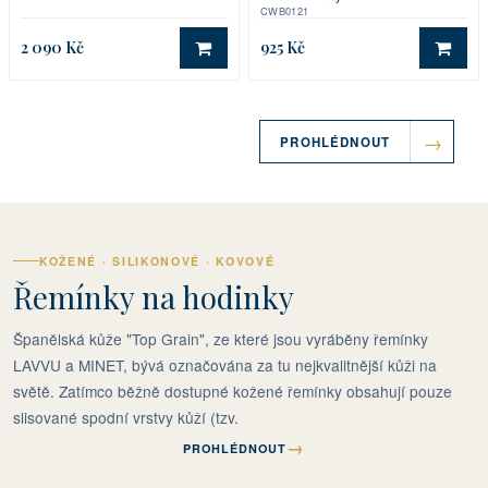
CWB0121
2 090 Kč
925 Kč
DO KOŠÍKU
DO 
PROHLÉDNOUT
KOŽENÉ · SILIKONOVÉ · KOVOVÉ
Řemínky na hodinky
Španělská kůže "Top Grain", ze které jsou vyráběny řemínky
LAVVU a MINET, bývá označována za tu nejkvalitnější kůži na
světě. Zatímco běžně dostupné kožené řemínky obsahují pouze
slisované spodní vrstvy kůží (tzv.
→
PROHLÉDNOUT