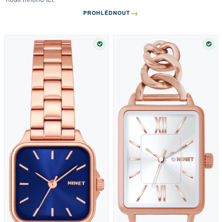
→
PROHLÉDNOUT
SKLADEM
SKL