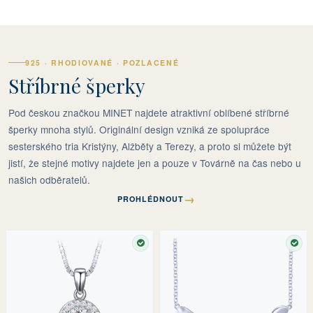
925 · RHODIOVANÉ · POZLACENÉ
Stříbrné šperky
Pod českou značkou MINET najdete atraktivní oblíbené stříbrné
šperky mnoha stylů. Originální design vzniká ze spolupráce
sesterského tria Kristýny, Alžběty a Terezy, a proto si můžete být
jistí, že stejné motivy najdete jen a pouze v Továrně na čas nebo u
našich odběratelů.
→
PROHLÉDNOUT
SKLADEM
SKL