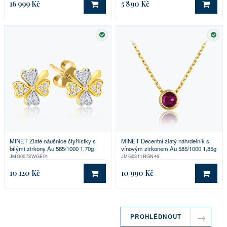
16 999 Kč
5 890 Kč
DO KOŠÍKU
DO 
SKLADEM
SKL
MINET Zlaté náušnice čtyřlístky s
MINET Decentní zlatý náhrdelník s
bílými zirkony Au 585/1000 1,70g
vínovým zirkonem Au 585/1000 1,85g
JMG0078WGE01
JMG0311RGN46
10 120 Kč
10 990 Kč
DO KOŠÍKU
DO 
PROHLÉDNOUT