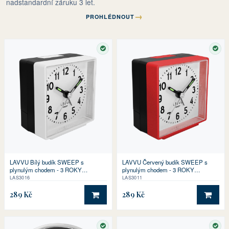
nadstandardní záruku 3 let.
→
PROHLÉDNOUT
SKLADEM
SKL
LAVVU Bílý budík SWEEP s
LAVVU Červený budík SWEEP s
plynulým chodem - 3 ROKY
plynulým chodem - 3 ROKY
ZÁRUKA!
ZÁRUKA!
LAS3016
LAS3011
289 Kč
289 Kč
DO KOŠÍKU
DO 