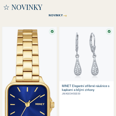
☆ NOVINKY
→
NOVINKY
SKLADEM
SKL
MINET Elegantní stříbrné náušnice s
kapkami a bílými zirkony
JMAS0345SE00