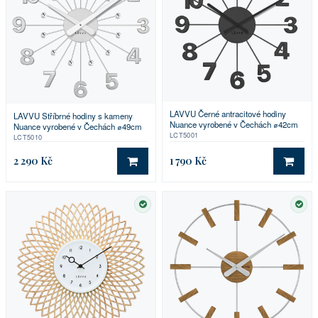
LAVVU Černé antracitové hodiny
LAVVU Stříbrné hodiny s kameny
Nuance vyrobené v Čechách ⌀42cm
Nuance vyrobené v Čechách ⌀49cm
LCT5001
LCT5010
2 290 Kč
1 790 Kč
DO KOŠÍKU
DO 
SKLADEM
SKL