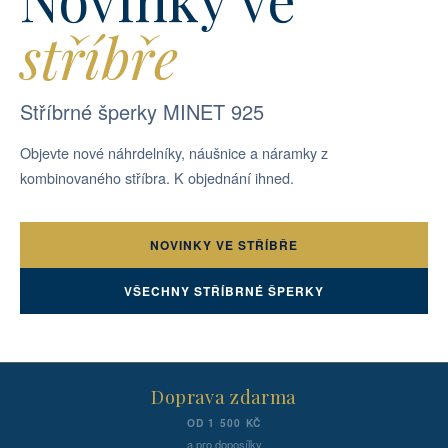
stříbře
Stříbrné šperky MINET 925
Objevte nové náhrdelníky, náušnice a náramky z
kombinovaného stříbra. K objednání ihned.
NOVINKY VE STŘÍBŘE
VŠECHNY STŘÍBRNÉ ŠPERKY
Doprava zdarma
OD 1 500 KČ
a pro doposílky