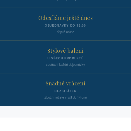
Odesíláme ještě dnes
OBJEDNÁVKY DO 12:00
přijaté online
Stylové balení
U VŠECH PRODUKTŮ
součástí každé objednávky
Snadné vrácení
BEZ OTÁZEK
Zboží můžete vrátit do 14 dnů