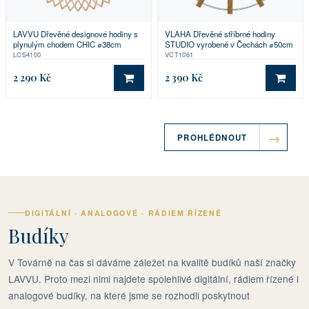
LAVVU Dřevěné designové hodiny s
VLAHA Dřevěné stříbrné hodiny
plynulým chodem CHIC ⌀38cm
STUDIO vyrobené v Čechách ⌀50cm
LCS4100
VCT1061
2 290 Kč
2 390 Kč
DO KOŠÍKU
DO 
PROHLÉDNOUT
DIGITÁLNÍ · ANALOGOVÉ · RÁDIEM ŘÍZENÉ
Budíky
V Továrně na čas si dáváme záležet na kvalitě budíků naší značky
LAVVU. Proto mezi nimi najdete spolehlivé digitální, rádiem řízené i
analogové budíky, na které jsme se rozhodli poskytnout