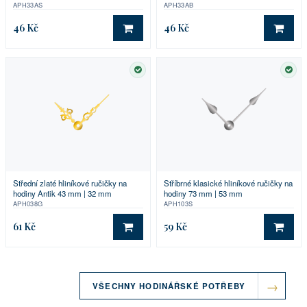
APH33AS
APH33AB
46 Kč
46 Kč
DO KOŠÍKU
DO 
SKLADEM
SKL
Střední zlaté hliníkové ručičky na
Stříbrné klasické hliníkové ručičky na
hodiny Antik 43 mm | 32 mm
hodiny 73 mm | 53 mm
APH038G
APH103S
61 Kč
59 Kč
DO KOŠÍKU
DO 
VŠECHNY HODINÁŘSKÉ POTŘEBY