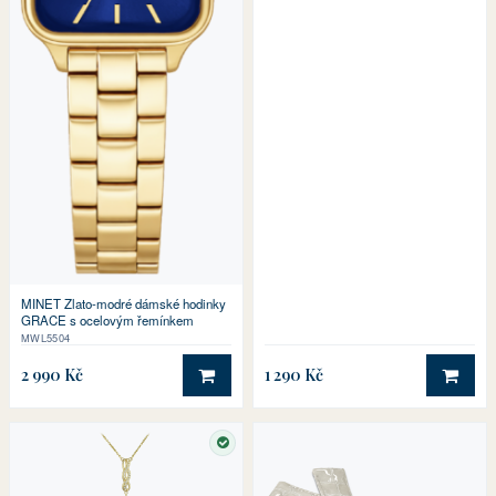
MINET Zlato-modré dámské hodinky
GRACE s ocelovým řemínkem
MWL5504
2 990 Kč
1 290 Kč
DO KOŠÍKU
DO 
SKLADEM