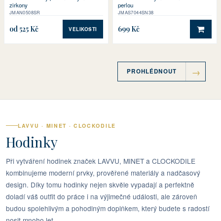
zirkony
perlou
JMAN0508SR
JMAS7044SN38
od 525 Kč
699 Kč
VELIKOSTI
DO 
PROHLÉDNOUT
LAVVU · MINET · CLOCKODILE
Hodinky
Při vytváření hodinek značek LAVVU, MINET a CLOCKODILE
kombinujeme moderní prvky, prověřené materiály a nadčasový
design. Díky tomu hodinky nejen skvěle vypadají a perfektně
doladí váš outfit do práce i na výjimečné události, ale zároveň
budou spolehlivým a pohodlným doplňkem, který budete s radostí
nosit mnoho let.