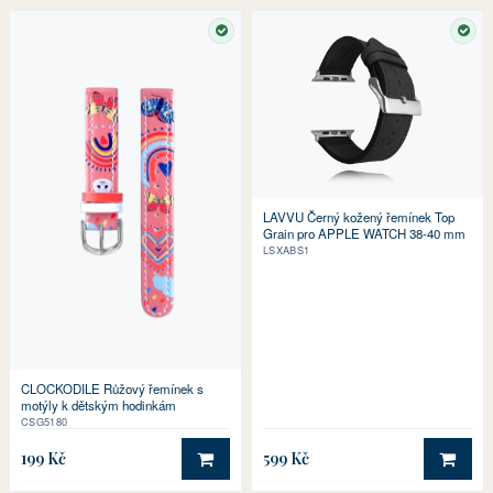
SKLADEM
SKL
LAVVU Černý kožený řemínek Top
Grain pro APPLE WATCH 38-40 mm
LSXABS1
CLOCKODILE Růžový řemínek s
motýly k dětským hodinkám
CSG5180
199 Kč
599 Kč
DO KOŠÍKU
DO 