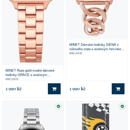
MINET Dámské hodinky SIENA z
růžového zlata s ocelovým řemínkem
z růžového zlata
MWL5435
MINET Rose gold-modré dámské
hodinky GRACE s ocelovým
řemínkem
MWL5503
2 990 Kč
2 990 Kč
DO KOŠÍKU
DO 
SKLADEM
SKL