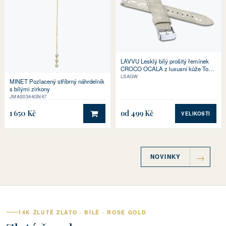
LAVVU Lesklý bílý prošitý řemínek
CROCO OCALA z luxusní kůže Top
Grain
LSAGW
MINET Pozlacený stříbrný náhrdelník
s bílými zirkony
JMAS0344GN47
1 650 Kč
od 499 Kč
VELIKOSTI
DO KOŠÍKU
NOVINKY
14K ŽLUTÉ ZLATO · BÍLÉ · ROSE GOLD