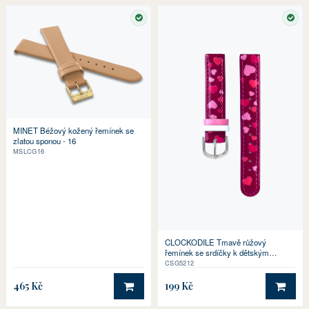
SKLADEM
SKL
MINET Béžový kožený řemínek se
zlatou sponou - 16
MSLCG16
CLOCKODILE Tmavě růžový
řemínek se srdíčky k dětským
hodinkám
CSG5212
465 Kč
199 Kč
DO KOŠÍKU
DO 