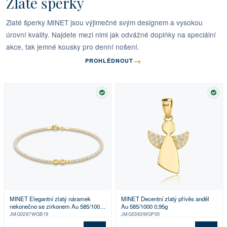
Zlaté šperky
Zlaté šperky MINET jsou výjimečné svým designem a vysokou
úrovní kvality. Najdete mezi nimi jak odvážné doplňky na speciální
akce, tak jemné kousky pro denní nošení.
→
PROHLÉDNOUT
SKLADEM
SKL
MINET Elegantní zlatý náramek
MINET Decentní zlatý přívěs anděl
nekonečno se zirkonem Au 585/1000
Au 585/1000 0,95g
2,75g
JMG0267WGB19
JMG0363WGP00