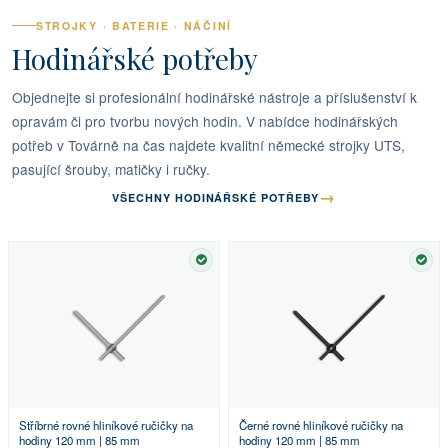
STROJKY · BATERIE · NÁČINÍ
Hodinářské potřeby
Objednejte si profesionální hodinářské nástroje a příslušenství k
opravám či pro tvorbu nových hodin. V nabídce hodinářských
potřeb v Továrně na čas najdete kvalitní německé strojky UTS,
pasující šrouby, matičky i ručky.
→
VŠECHNY HODINÁŘSKÉ POTŘEBY
SKLADEM
SKL
Stříbrné rovné hliníkové ručičky na
Černé rovné hliníkové ručičky na
hodiny 120 mm | 85 mm
hodiny 120 mm | 85 mm