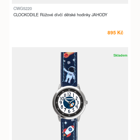
CWG5220
CLOCKODILE Růžové dívčí dětské hodinky JAHODY
895 Kč
Skladem