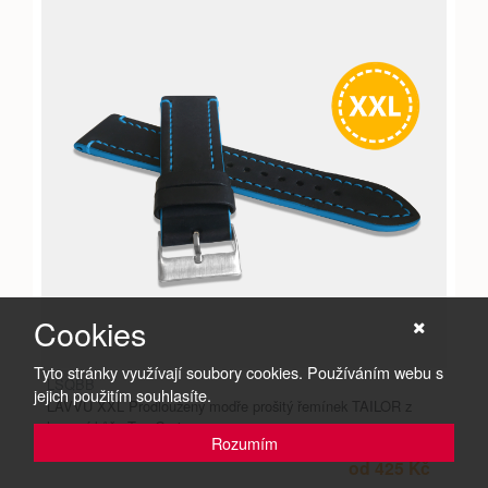
Cookies
Tyto stránky využívají soubory cookies. Používáním webu s
LSQBB
jejich použitím souhlasíte.
LAVVU XXL Prodloužený modře prošitý řemínek TAILOR z
luxusní kůže Top Grain
Rozumím
od 425 Kč