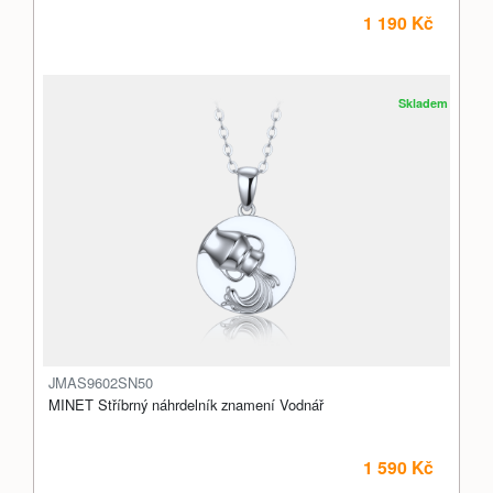
1 190 Kč
Skladem
JMAS9602SN50
MINET Stříbrný náhrdelník znamení Vodnář
1 590 Kč