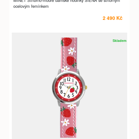
MINET Stříbrno-modré dámské hodinky SIENA se stříbrným
ocelovým řemínkem
2 490 Kč
Skladem