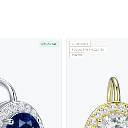
SKLADEM
AG 925/1000
POZLACENÉ 14K ZLATEM
ZIRKON