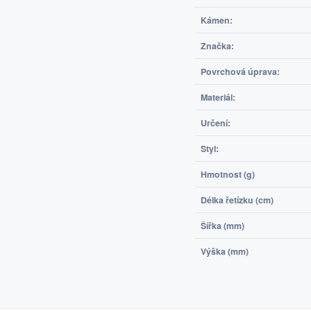
Kámen:
Značka:
Povrchová úprava:
Materiál:
Určení:
Styl:
Hmotnost (g)
Délka řetízku (cm)
Šířka (mm)
Výška (mm)