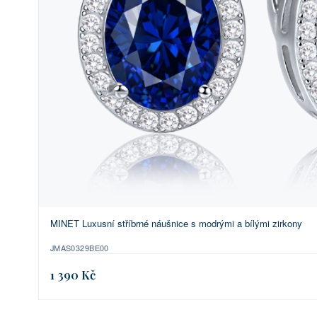
MINET Luxusní stříbrné náušnice s modrými a bílými zirkony
JMAS0329BE00
1 390 Kč