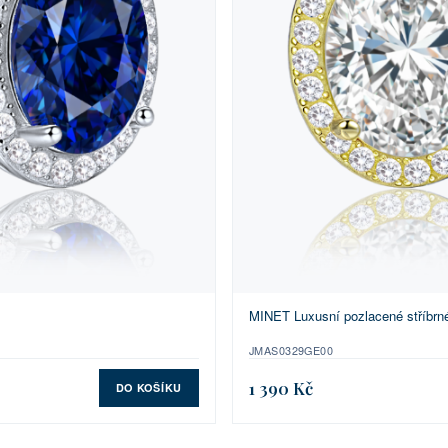
MINET Luxusní pozlacené stříbrn
JMAS0329GE00
1 390 Kč
DO KOŠÍKU