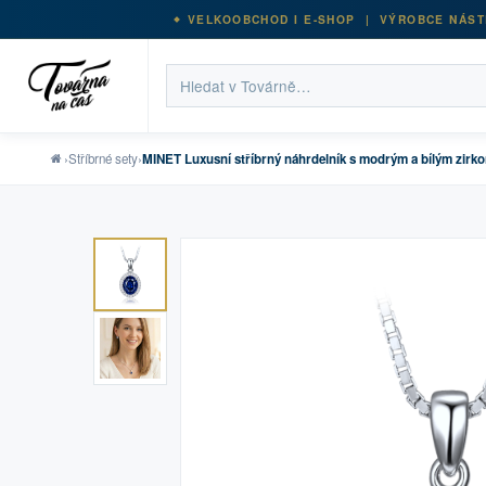
VELKOOBCHOD I E-SHOP | VÝROBCE NÁST
›
Stříbrné sety
›
MINET Luxusní stříbrný náhrdelník s modrým a bílým zirk