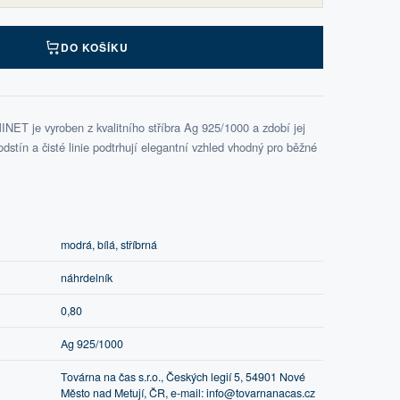
DO KOŠÍKU
NET je vyroben z kvalitního stříbra Ag 925/1000 a zdobí jej
odstín a čisté linie podtrhují elegantní vzhled vhodný pro běžné
modrá, bílá, stříbrná
náhrdelník
0,80
Ag 925/1000
Továrna na čas s.r.o., Českých legií 5, 54901 Nové
Město nad Metují, ČR, e-mail: info@tovarnanacas.cz