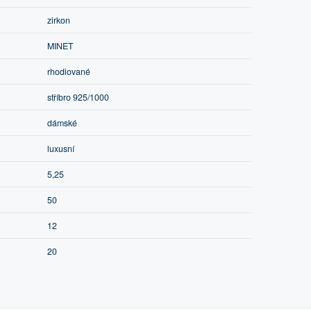
zirkon
MINET
rhodiované
stříbro 925/1000
dámské
luxusní
5,25
50
12
20