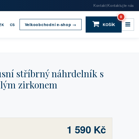
Kontakt
Kontaktujte nás
|
0
Velkoobchodní e-shop →
KOŠÍK
ZK
CS
ní stříbrný náhrdelník s
ílým zirkonem
1 590 Kč