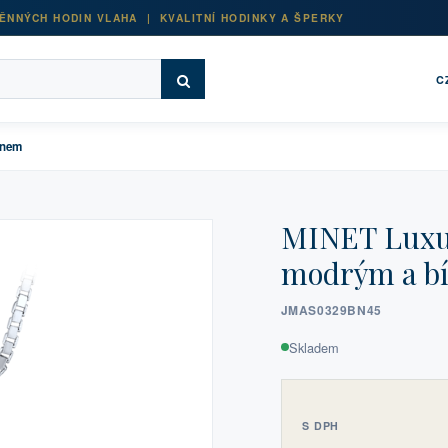
ĚNNÝCH HODIN VLAHA | KVALITNÍ HODINKY A ŠPERKY
C
onem
MINET Luxus
modrým a b
JMAS0329BN45
Skladem
S DPH