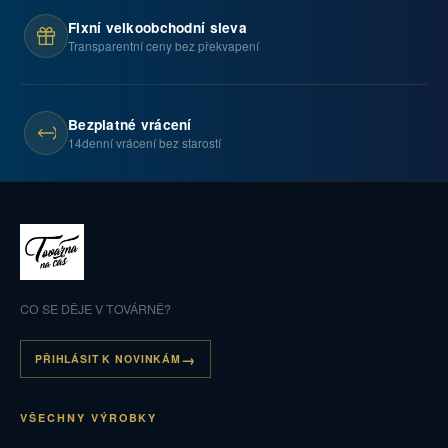
Fixní velkoobchodní sleva
Transparentní ceny bez překvapení
Bezplatné vrácení
14denní vrácení bez starostí
CO SE DĚJE V TOVÁRNĚ?
PŘIHLÁSIT K NOVINKÁM
VŠECHNY VÝROBKY