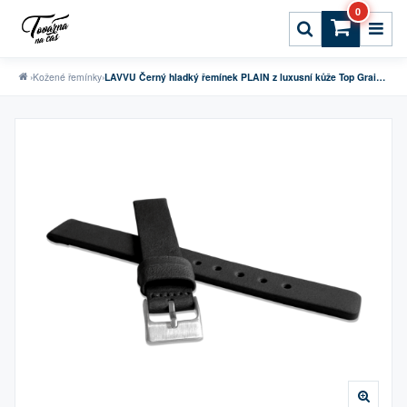
0
›
Kožené řemínky
›
LAVVU Černý hladký řemínek PLAIN z luxusní kůže Top Grain - 12