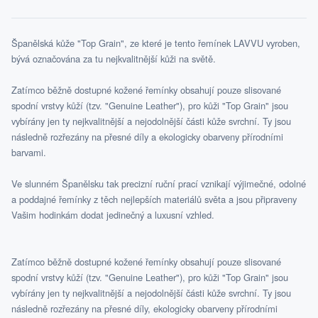
Španělská kůže "Top Grain", ze které je tento řemínek LAVVU vyroben,
bývá označována za tu nejkvalitnější kůži na světě.
Zatímco běžně dostupné kožené řemínky obsahují pouze slisované
spodní vrstvy kůží (tzv. "Genuine Leather"), pro kůži "Top Grain" jsou
vybírány jen ty nejkvalitnější a nejodolnější části kůže svrchní. Ty jsou
následně rozřezány na přesné díly a ekologicky obarveny přírodními
barvami.
Ve slunném Španělsku tak precizní ruční prací vznikají výjimečné, odolné
a poddajné řemínky z těch nejlepších materiálů světa a jsou připraveny
Vašim hodinkám dodat jedinečný a luxusní vzhled.
Zatímco běžně dostupné kožené řemínky obsahují pouze slisované
spodní vrstvy kůží (tzv. "Genuine Leather"), pro kůži "Top Grain" jsou
vybírány jen ty nejkvalitnější a nejodolnější části kůže svrchní. Ty jsou
následně rozřezány na přesné díly, ekologicky obarveny přírodními