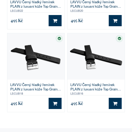
LAVVU Černý hladký řemínek
LAVVU Černý hladký řemínek
PLAIN z luxusní kůže Top Grain -
PLAIN z luxusní kůže Top Grain -
22
20
LSCUB22
LSCUB20
495 Kč
495 Kč
DO KOŠÍKU
DO KO
SKLADEM
SKLA
LAVVU Černý hladký řemínek
LAVVU Černý hladký řemínek
PLAIN z luxusní kůže Top Grain -
PLAIN z luxusní kůže Top Grain -
18
16
LSCUB18
LSCUB16
495 Kč
495 Kč
DO KOŠÍKU
DO KO