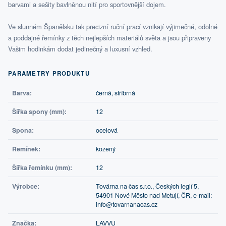
barvami a sešity bavlněnou nití pro sportovnější dojem.
Ve slunném Španělsku tak precizní ruční prací vznikají výjimečné, odolné
a poddajné řemínky z těch nejlepších materiálů světa a jsou připraveny
Vašim hodinkám dodat jedinečný a luxusní vzhled.
PARAMETRY PRODUKTU
Barva:
černá, stříbrná
Šířka spony (mm):
12
Spona:
ocelová
Řemínek:
kožený
Šířka řemínku (mm):
12
Výrobce:
Továrna na čas s.r.o., Českých legií 5,
54901 Nové Město nad Metují, ČR, e-mail:
info@tovarnanacas.cz
Značka:
LAVVU