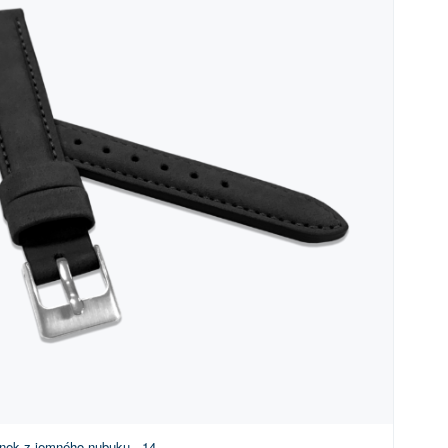
nek z jemného nubuku - 14