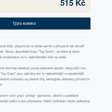
515 Kč
DO KOŠÍKU
aná kůže, připomíná na dotek semiš a přirozeně tak dotváří
k. Navíc, španělská kůže "Top Grain", ze které je tento
označována za tu nejkvalitnější kůži na světě.
é řemínky obsahují pouze slisované spodní vrstvy kůží (tzv.
Top Grain" jsou vybírány jen ty nejkvalitnější a nejodolnější
ásledně rozřezány na přesné díly, ekologicky obarveny přírodními
tí.
cizní ruční prací vznikají výjimečné, odolné a poddajné
teriálů světa a jsou připraveny Vašim hodinkám dodat jedinečný