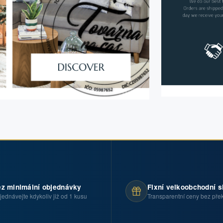
z minimální objednávky
Fixní velkoobchodní s
jednávejte kdykoliv již od 1 kusu
Transparentní ceny bez pře