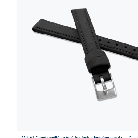
MINET Černý prošitý kožený řemínek z jemného nubuku - 12