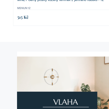
MSNUN12
515 Kč