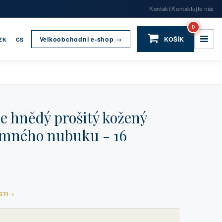
Kontakt
Kontaktujte nás
|
0
Velkoobchodní e-shop →
KOŠÍK
ZK
CS
e hnědý prošitý kožený
emného nubuku - 16
STI
→