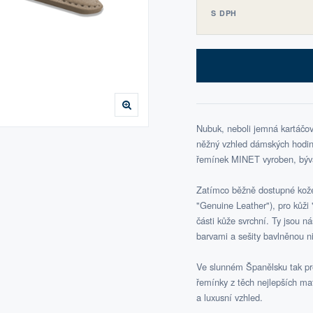
S DPH
Nubuk, neboli jemná kartáčov
něžný vzhled dámských hodine
řemínek MINET vyroben, bývá 
Zatímco běžně dostupné kožen
"Genuine Leather"), pro kůži "
části kůže svrchní. Ty jsou n
barvami a sešity bavlněnou ni
Ve slunném Španělsku tak pre
řemínky z těch nejlepších ma
a luxusní vzhled.