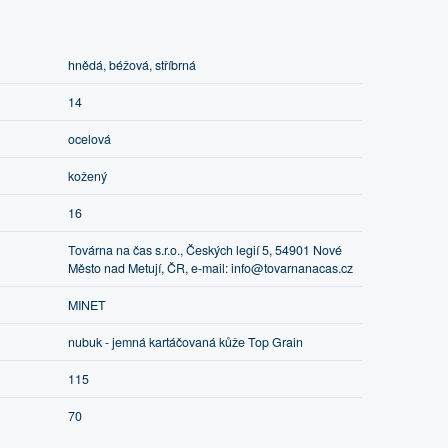
hnědá, béžová, stříbrná
14
ocelová
kožený
16
Továrna na čas s.r.o., Českých legií 5, 54901 Nové
Město nad Metují, ČR, e-mail: info@tovarnanacas.cz
MINET
nubuk - jemná kartáčovaná kůže Top Grain
115
70