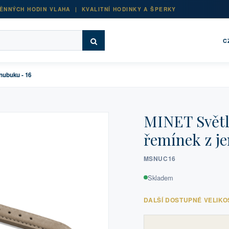
ĚNNÝCH HODIN VLAHA | KVALITNÍ HODINKY A ŠPERKY
C
nubuku - 16
MINET Světl
řemínek z j
MSNUC16
Skladem
DALŠÍ DOSTUPNÉ VELIKO