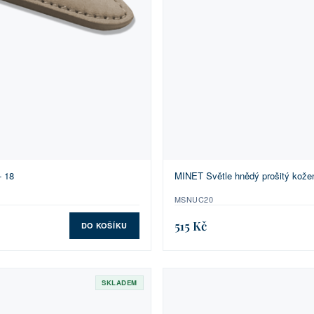
- 18
MINET Světle hnědý prošitý kože
MSNUC20
515 Kč
DO KOŠÍKU
SKLADEM