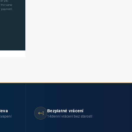
leva
Bezplatné vrácení
kvapení
14denní vrácení bez starostí