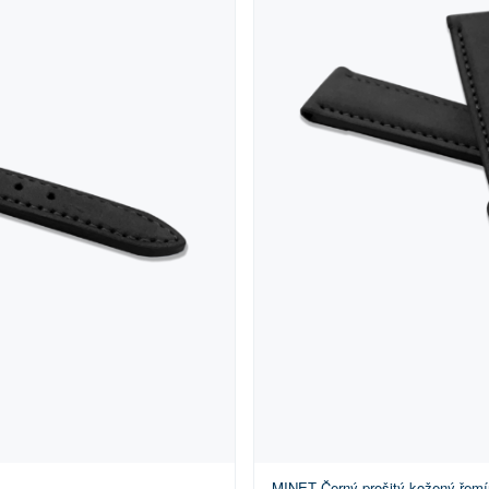
MINET Černý prošitý kožený řemí