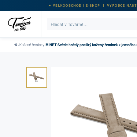
VELKOOBCHOD I E-SHOP | VÝROBCE NÁST
›
Kožené řemínky
›
MINET Světle hnědý prošitý kožený řemínek z jemného 