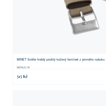
MINET Světle hnědý prošitý kožený řemínek z jemného nubuku 
MSNUC18
515 Kč