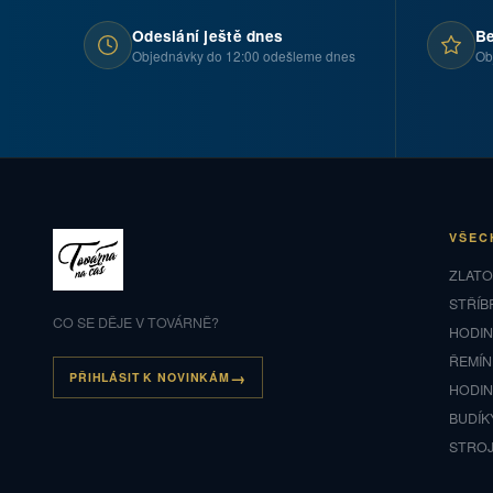
Odeslání ještě dnes
Be
Objednávky do 12:00 odešleme dnes
Ob
VŠEC
ZLAT
STŘÍB
CO SE DĚJE V TOVÁRNĚ?
HODI
ŘEMÍN
PŘIHLÁSIT K NOVINKÁM
HODI
BUDÍK
STRO