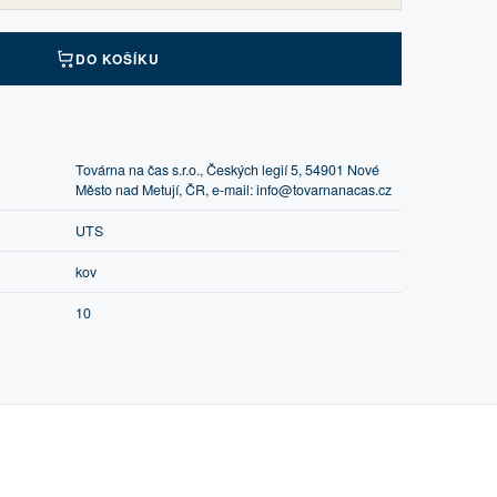
DO KOŠÍKU
Továrna na čas s.r.o., Českých legií 5, 54901 Nové
Město nad Metují, ČR, e-mail: info@tovarnanacas.cz
UTS
kov
10