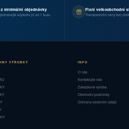
z minimální objednávky
Fixní velkoobchodní s
jednávejte kdykoliv již od 1 kusu
Transparentní ceny bez pře
HNY VÝROBKY
INFO
O
O nás
RO
Kontaktujte nás
NKY
Zakázková výroba
KY
Obchodní podmínky
NY
Ochrana osobních údajů
Y
JKY