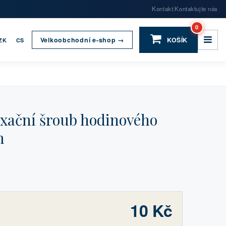
Kontakt
Kontaktujte nás
|
0
Velkoobchodní e-shop →
KOŠÍK
ZK
CS
ixační šroub hodinového
m
10 Kč