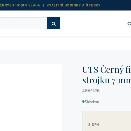
ĚNNÝCH HODIN VLAHA | KVALITNÍ HODINKY A ŠPERKY
C
UTS Černý f
strojku 7 m
APMF07B
Skladem
S DPH