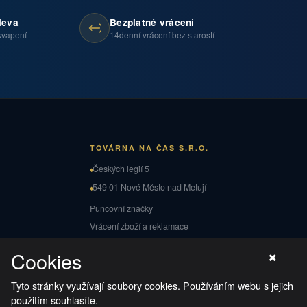
leva
Bezplatné vrácení
kvapení
14denní vrácení bez starostí
TOVÁRNA NA ČAS S.R.O.
Českých legií 5
549 01 Nové Město nad Metují
Puncovní značky
Vrácení zboží a reklamace
Cookies
Tyto stránky využívají soubory cookies. Používáním webu s jejich
použitím souhlasíte.