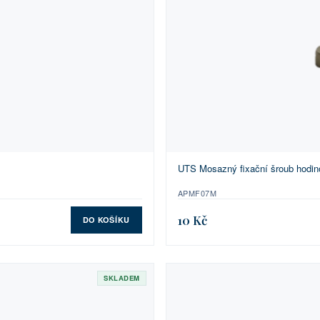
UTS Mosazný fixační šroub hodin
APMF07M
10 Kč
DO KOŠÍKU
SKLADEM