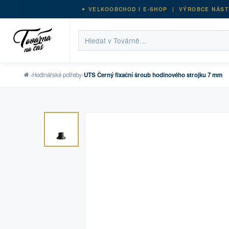
VELKOOBCHOD I E-SHOP | VÝROBCE NÁST
›
Hodinářské potřeby
›
UTS Černý fixační šroub hodinového strojku 7 mm