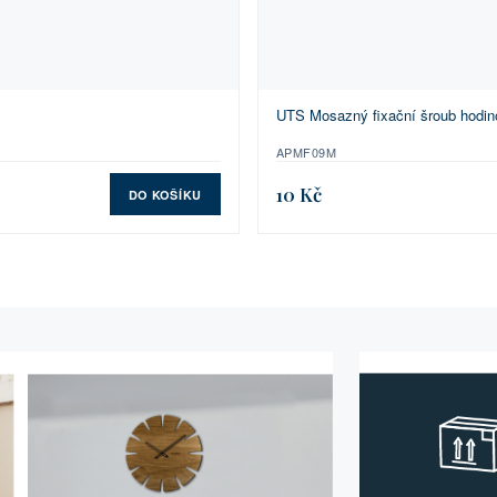
UTS Mosazný fixační šroub hodin
APMF09M
10 Kč
DO KOŠÍKU