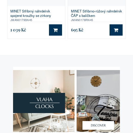
MINET Stříbrno-růžový náhrdelník
MINET Stříbrný náhrdelník
ČÁP s balíčkem
spojené kroužky se zirkony
JMAN0178RN45
JMAN0179SN45
1 039 Kč
695 Kč
DO KOŠÍKU
DO KO