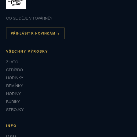
CO SE DĚJE V TOVÁRNĚ?
PŘIHLÁSIT K NOVINKÁM
VŠECHNY VÝROBKY
ZLATO
STŘÍBRO
HODINKY
ŘEMÍNKY
HODINY
BUDÍKY
STROJKY
INFO
O nás