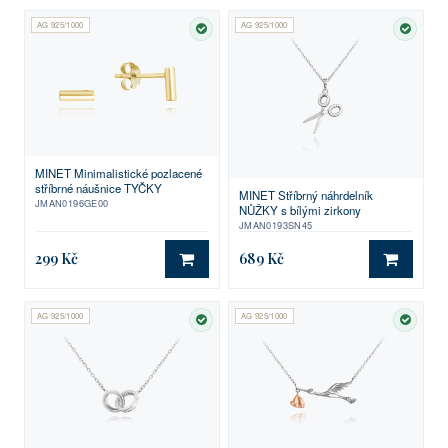
AG 925/1000
AG 925/1000
SKLADEM
SKLA
MINET Minimalistické pozlacené
stříbrné náušnice TYČKY
MINET Stříbrný náhrdelník
JMAN0196GE00
NŮŽKY s bílými zirkony
JMAN0193SN45
299 Kč
689 Kč
DO KOŠÍKU
DO KO
AG 925/1000
AG 925/1000
SKLADEM
SKLA