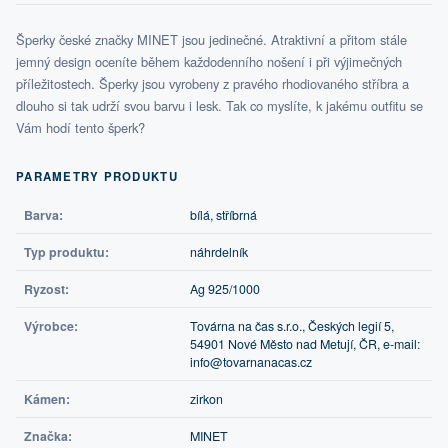
Šperky české značky MINET jsou jedinečné. Atraktivní a přitom stále
jemný design oceníte během každodenního nošení i při výjimečných
příležitostech. Šperky jsou vyrobeny z pravého rhodiovaného stříbra a
dlouho si tak udrží svou barvu i lesk. Tak co myslíte, k jakému outfitu se
Vám hodí tento šperk?
PARAMETRY PRODUKTU
Barva:
bílá, stříbrná
Typ produktu:
náhrdelník
Ryzost:
Ag 925/1000
Výrobce:
Továrna na čas s.r.o., Českých legií 5,
54901 Nové Město nad Metují, ČR, e-mail:
info@tovarnanacas.cz
Kámen:
zirkon
Značka:
MINET