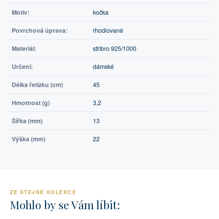
Motiv:
kočka
Povrchová úprava:
rhodiované
Materiál:
stříbro 925/1000
Určení:
dámské
Délka řetízku (cm)
45
Hmotnost (g)
3,2
Šířka (mm)
13
Výška (mm)
22
ZE STEJNÉ KOLEKCE
Mohlo by se Vám líbit: