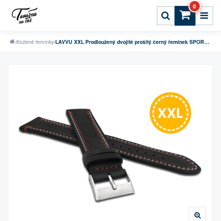
0
›
Kožené řemínky
›
LAVVU XXL Prodloužený dvojitě prošitý černý řemínek SPORT z luxusní kůže Top Grain - 22 XXL