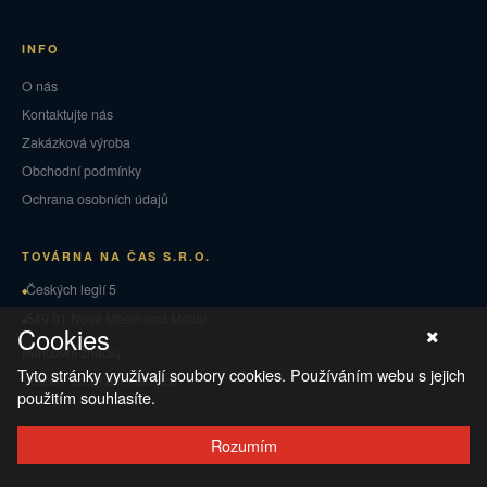
INFO
O nás
Kontaktujte nás
Zakázková výroba
Obchodní podmínky
Ochrana osobních údajů
TOVÁRNA NA ČAS S.R.O.
Českých legií 5
549 01 Nové Město nad Metují
Cookies
Puncovní značky
Tyto stránky využívají soubory cookies. Používáním webu s jejich
Vrácení zboží a reklamace
použitím souhlasíte.
Rozumím
© 2026 TOVÁRNA NA ČAS
·
Ochrana osobních údajů
·
Obchodní podmínky