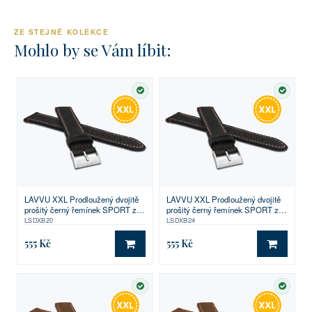
ZE STEJNÉ KOLEKCE
Mohlo by se Vám líbit:
SKLADEM
SKLA
LAVVU XXL Prodloužený dvojitě
LAVVU XXL Prodloužený dvojitě
prošitý černý řemínek SPORT z
prošitý černý řemínek SPORT z
luxusní kůže Top Grain - 20 XXL
luxusní kůže Top Grain - 24 XXL
LSDXB20
LSDXB24
555 Kč
555 Kč
DO KOŠÍKU
DO KO
SKLADEM
SKLA