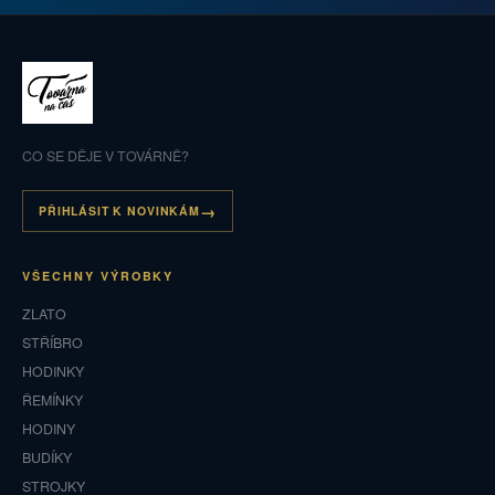
CO SE DĚJE V TOVÁRNĚ?
PŘIHLÁSIT K NOVINKÁM
VŠECHNY VÝROBKY
ZLATO
STŘÍBRO
HODINKY
ŘEMÍNKY
HODINY
BUDÍKY
STROJKY