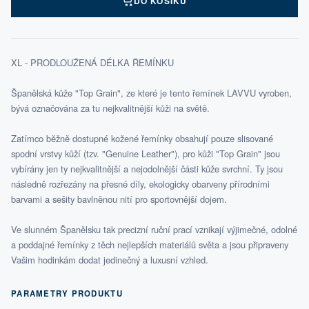
DO KOŠÍKU
XL - PRODLOUŽENÁ DÉLKA ŘEMÍNKU
Španělská kůže "Top Grain", ze které je tento řemínek LAVVU vyroben,
bývá označována za tu nejkvalitnější kůži na světě.
Zatímco běžně dostupné kožené řemínky obsahují pouze slisované
spodní vrstvy kůží (tzv. "Genuine Leather"), pro kůži "Top Grain" jsou
vybírány jen ty nejkvalitnější a nejodolnější části kůže svrchní. Ty jsou
následně rozřezány na přesné díly, ekologicky obarveny přírodními
barvami a sešity bavlněnou nití pro sportovnější dojem.
Ve slunném Španělsku tak precizní ruční prací vznikají výjimečné, odolné
a poddajné řemínky z těch nejlepších materiálů světa a jsou připraveny
Vašim hodinkám dodat jedinečný a luxusní vzhled.
PARAMETRY PRODUKTU