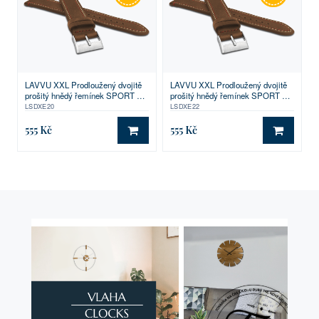
LAVVU XXL Prodloužený dvojitě
LAVVU XXL Prodloužený dvojitě
prošitý hnědý řemínek SPORT z
prošitý hnědý řemínek SPORT z
luxusní kůže Top Grain - 20 XXL
luxusní kůže Top Grain - 22 XXL
LSDXE20
LSDXE22
555 Kč
555 Kč
DO KOŠÍKU
DO KO