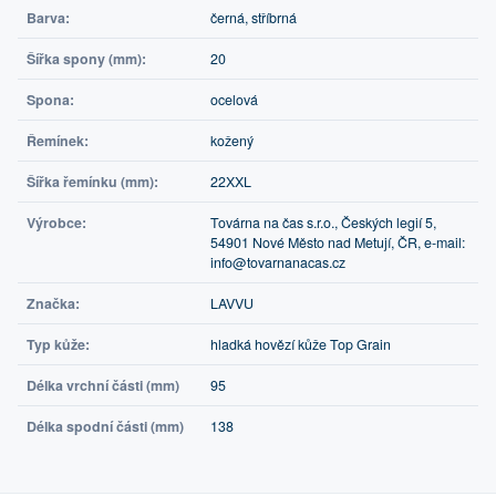
Barva:
černá, stříbrná
Šířka spony (mm):
20
Spona:
ocelová
Řemínek:
kožený
Šířka řemínku (mm):
22XXL
Výrobce:
Továrna na čas s.r.o., Českých legií 5,
54901 Nové Město nad Metují, ČR, e-mail:
info@tovarnanacas.cz
Značka:
LAVVU
Typ kůže:
hladká hovězí kůže Top Grain
Délka vrchní části (mm)
95
Délka spodní části (mm)
138