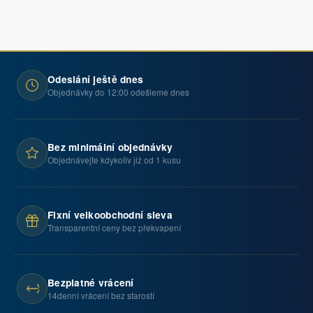
Odeslání ještě dnes
Objednávky do 12:00 odešleme dnes
Bez minimální objednávky
Objednávejte kdykoliv již od 1 kusu
Fixní velkoobchodní sleva
Transparentní ceny bez překvapení
Bezplatné vrácení
14denní vrácení bez starostí