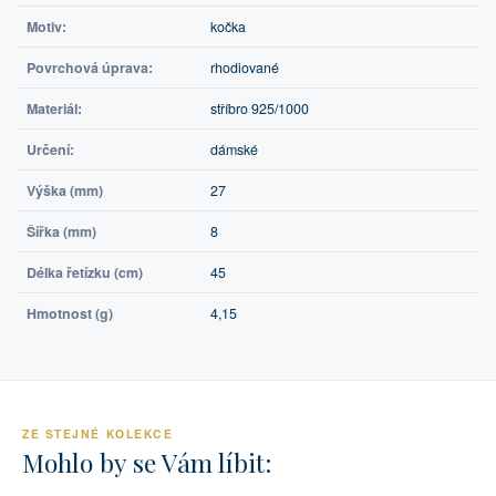
Motiv:
kočka
Povrchová úprava:
rhodiované
Materiál:
stříbro 925/1000
Určení:
dámské
Výška (mm)
27
Šířka (mm)
8
Délka řetízku (cm)
45
Hmotnost (g)
4,15
ZE STEJNÉ KOLEKCE
Mohlo by se Vám líbit: