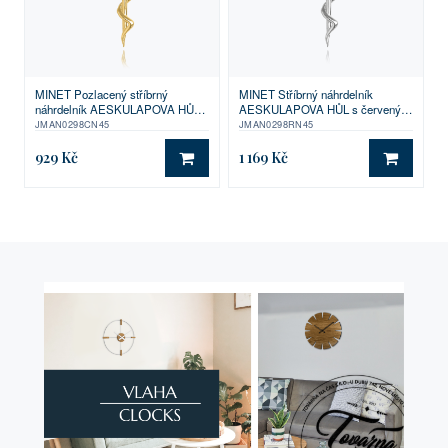
MINET Pozlacený stříbrný
MINET Stříbrný náhrdelník
náhrdelník AESKULAPOVA HŮL s
AESKULAPOVA HŮL s červeným
červeným zirkonem
zirkonem
JMAN0298CN45
JMAN0298RN45
929 Kč
1 169 Kč
DO KOŠÍKU
DO KO