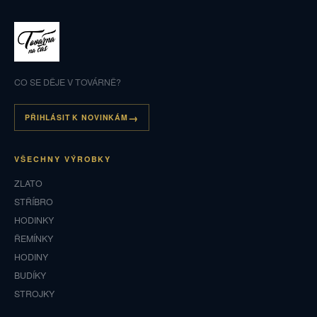
CO SE DĚJE V TOVÁRNĚ?
PŘIHLÁSIT K NOVINKÁM
VŠECHNY VÝROBKY
ZLATO
STŘÍBRO
HODINKY
ŘEMÍNKY
HODINY
BUDÍKY
STROJKY