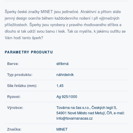
Šperky české značky MINET jsou jedinečné. Atraktivní a přitom stále
jemný design oceníte během každodenního nošení i při výjimečných
příležitostech. Šperky jsou vyrobeny z pravého rhodiovaného stříbra a
dlouho si tak udrží svou barvu i lesk. Tak co myslíte, k jakému outfitu se
Vám hodí tento šperk?
PARAMETRY PRODUKTU
Barva:
stříbrná
Typ produktu:
náhrdelník
Síla řetízku (mm):
1,45
Ryzost:
Ag 925/1000
Výrobce:
Továrna na čas s.r.o., Českých legií 5,
54901 Nové Město nad Metují, ČR, e-mail:
info@tovarnanacas.cz
Značka:
MINET