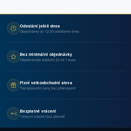
Odeslání ještě dnes
Objednávky do 12:00 odešleme dnes
Bez minimální objednávky
Objednávejte kdykoliv již od 1 kusu
Fixní velkoobchodní sleva
Transparentní ceny bez překvapení
Bezplatné vrácení
14denní vrácení bez starostí