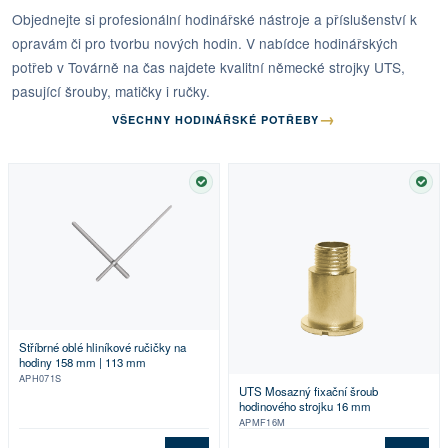
Objednejte si profesionální hodinářské nástroje a příslušenství k
opravám či pro tvorbu nových hodin. V nabídce hodinářských
potřeb v Továrně na čas najdete kvalitní německé strojky UTS,
pasující šrouby, matičky i ručky.
→
VŠECHNY HODINÁŘSKÉ POTŘEBY
SKLADEM
SKL
Stříbrné oblé hliníkové ručičky na
hodiny 158 mm | 113 mm
APH071S
UTS Mosazný fixační šroub
hodinového strojku 16 mm
APMF16M