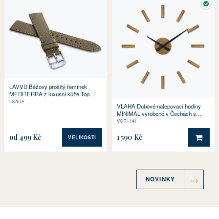
SKL
LAVVU Béžový prošitý řemínek
MEDITERRA z luxusní kůže Top
Grain
LSADF
VLAHA Dubové nalepovací hodiny
MINIMAL vyrobené v Čechách s
černými ručkami ⌀59cm
VCT1141
od 499 Kč
1 590 Kč
VELIKOSTI
DO 
NOVINKY