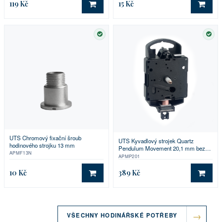
119 Kč
15 Kč
DO KOŠÍKU
DO 
SKLADEM
SKL
UTS Chromový fixační šroub
UTS Kyvadlový strojek Quartz
hodinového strojku 13 mm
Pendulum Movement 20,1 mm bez
APMF13N
příslušenství
APMP201
10 Kč
389 Kč
DO KOŠÍKU
DO 
VŠECHNY HODINÁŘSKÉ POTŘEBY