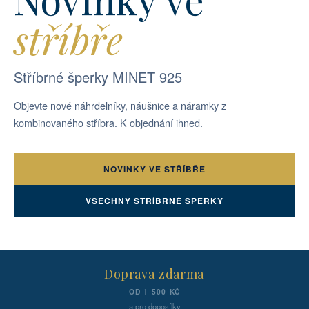
stříbře
Stříbrné šperky MINET 925
Objevte nové náhrdelníky, náušnice a náramky z
kombinovaného stříbra. K objednání ihned.
NOVINKY VE STŘÍBŘE
VŠECHNY STŘÍBRNÉ ŠPERKY
Doprava zdarma
OD 1 500 KČ
a pro doposílky