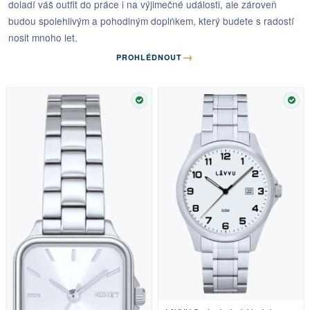
doladí váš outfit do práce i na výjimečné události, ale zároveň
budou spolehlivým a pohodlným doplňkem, který budete s radostí
nosit mnoho let.
→
PROHLÉDNOUT
SKLADEM
SKL