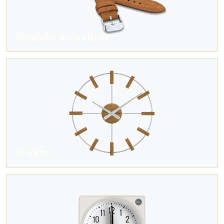
Řemínky na hodinky
Hodiny