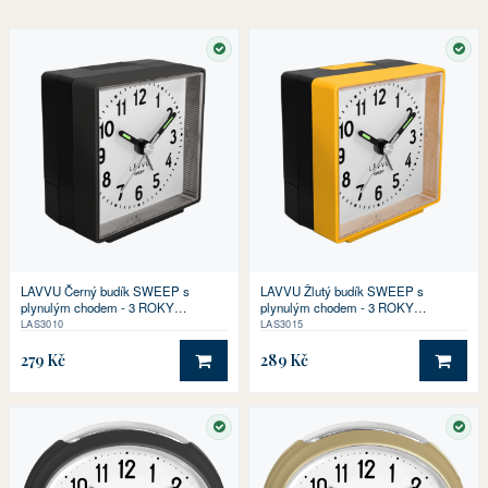
SKLADEM
SKL
LAVVU Černý budík SWEEP s
LAVVU Žlutý budík SWEEP s
plynulým chodem - 3 ROKY
plynulým chodem - 3 ROKY
ZÁRUKA!
ZÁRUKA!
LAS3010
LAS3015
279 Kč
289 Kč
DO KOŠÍKU
DO 
SKLADEM
SKL