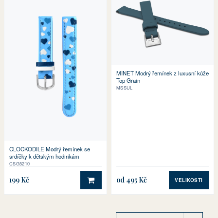
MINET Modrý řemínek z luxusní kůže
Top Grain
MSSUL
CLOCKODILE Modrý řemínek se
srdíčky k dětským hodinkám
CSG5210
199 Kč
od 495 Kč
VELIKOSTI
DO KOŠÍKU