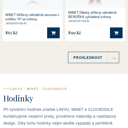
MINET Dětský stříbrný náhrdelník
MINET Stříbrný náhrdelník písmeno v
BERUŠKA vykládaná zirkony
srdíčku "H" se zirkony
JMAD0001SN38
JMAS900HSN45
865 Kč
899 Kč
DO KOŠÍKU
DO 
PROHLÉDNOUT
LAVVU · MINET · CLOCKODILE
Hodinky
Při vytváření hodinek značek LAVVU, MINET a CLOCKODILE
kombinujeme moderní prvky, prověřené materiály a nadčasový
design. Díky tomu hodinky nejen skvěle vypadají a perfektně