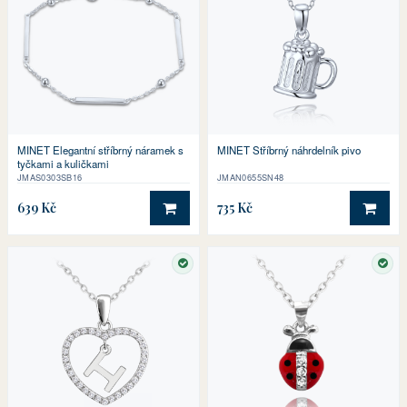
MINET Elegantní stříbrný náramek s
MINET Stříbrný náhrdelník pivo
tyčkami a kuličkami
JMAS0303SB16
JMAN0655SN48
639 Kč
735 Kč
DO KOŠÍKU
DO 
SKLADEM
SKL