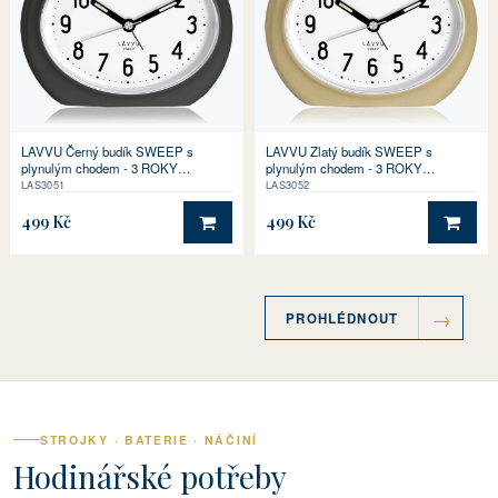
LAVVU Černý budík SWEEP s
LAVVU Zlatý budík SWEEP s
plynulým chodem - 3 ROKY
plynulým chodem - 3 ROKY
ZÁRUKA!
ZÁRUKA!
LAS3051
LAS3052
499 Kč
499 Kč
DO KOŠÍKU
DO 
PROHLÉDNOUT
STROJKY · BATERIE · NÁČINÍ
Hodinářské potřeby