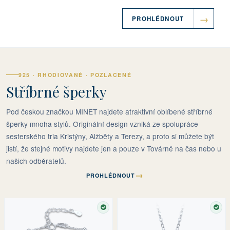
PROHLÉDNOUT
925 · RHODIOVANÉ · POZLACENÉ
Stříbrné šperky
Pod českou značkou MINET najdete atraktivní oblíbené stříbrné
šperky mnoha stylů. Originální design vzniká ze spolupráce
sesterského tria Kristýny, Alžběty a Terezy, a proto si můžete být
jistí, že stejné motivy najdete jen a pouze v Továrně na čas nebo u
našich odběratelů.
→
PROHLÉDNOUT
SKLADEM
SKL