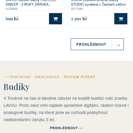
SWEEP - 3 ROKY ZÁRUKA
STUDIO vyrobené v Čechách ⌀50cm
⌀29,5cm
LCS3003
VCT1061
699 Kč
2 390 Kč
DO KOŠÍKU
DO 
PROHLÉDNOUT
DIGITÁLNÍ · ANALOGOVÉ · RÁDIEM ŘÍZENÉ
Budíky
V Továrně na čas si dáváme záležet na kvalitě budíků naší značky
LAVVU. Proto mezi nimi najdete spolehlivé digitální, rádiem řízené i
analogové budíky, na které jsme se rozhodli poskytnout
nadstandardní záruku 3 let.
→
PROHLÉDNOUT