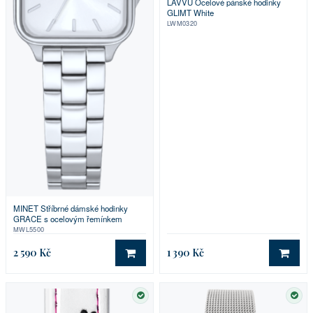
LAVVU Ocelové pánské hodinky
GLIMT White
LWM0320
MINET Stříbrné dámské hodinky
GRACE s ocelovým řemínkem
MWL5500
2 590 Kč
1 390 Kč
DO KOŠÍKU
DO 
SKLADEM
SKL