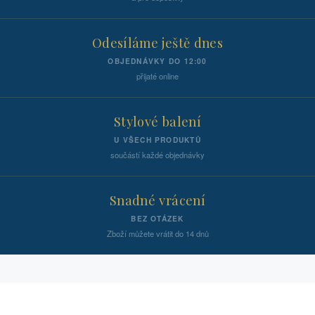
Odesíláme ještě dnes
OBJEDNÁVKY DO 12:00
přijaté online
Stylové balení
U VŠECH PRODUKTŮ
součástí každé objednávky
Snadné vrácení
BEZ OTÁZEK
Zboží můžete vrátit do 14 dnů