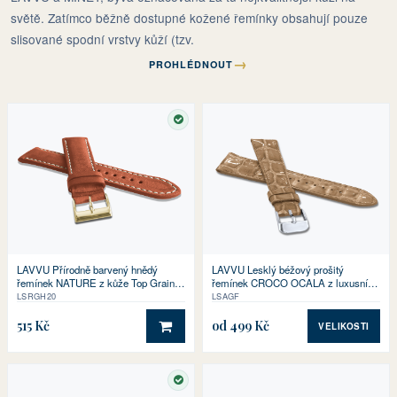
světě. Zatímco běžně dostupné kožené řemínky obsahují pouze
slisované spodní vrstvy kůží (tzv.
→
PROHLÉDNOUT
SKLADEM
LAVVU Přírodně barvený hnědý
LAVVU Lesklý béžový prošitý
řemínek NATURE z kůže Top Grain
řemínek CROCO OCALA z luxusní
se zlatou sponou - 20
kůže Top Grain
LSRGH20
LSAGF
515 Kč
od 499 Kč
VELIKOSTI
DO KOŠÍKU
SKLADEM