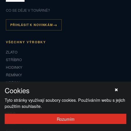
CO SE DĚJE V TOVÁRNĚ?
PŘIHLÁSIT K NOVINKÁM
VŠECHNY VÝROBKY
ZLATO
STŘÍBRO
HODINKY
ŘEMÍNKY
HODINY
Cookies
BUDÍKY
STROJKY
Tyto stránky využívají soubory cookies. Používáním webu s jejich
použitím souhlasíte.
INFO
Rozumím
O nás
Kontaktujte nás