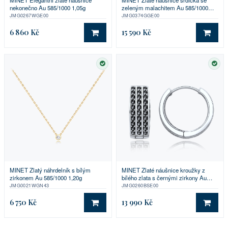
nekonečno Au 585/1000 1,05g
zeleným malachitem Au 585/1000
2,45g
JMG0267WGE00
JMG0374GGE00
6 860 Kč
15 590 Kč
DO KOŠÍKU
DO 
SKLADEM
SKL
MINET Zlatý náhrdelník s bílým
MINET Zlaté náušnice kroužky z
zirkonem Au 585/1000 1,20g
bílého zlata s černými zirkony Au
585/1000 2,50g
JMG0021WGN43
JMG0260BSE00
6 750 Kč
13 990 Kč
DO KOŠÍKU
DO 