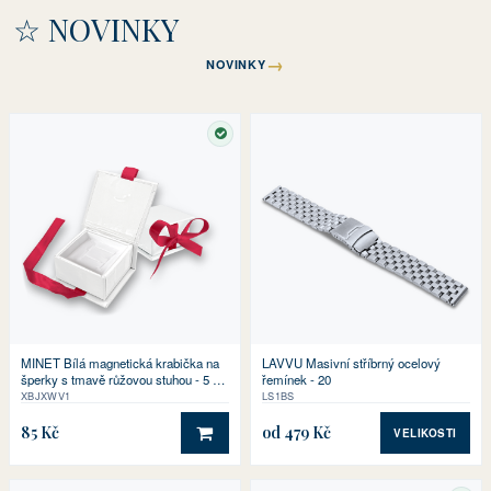
☆ NOVINKY
→
NOVINKY
SKLADEM
MINET Bílá magnetická krabička na
LAVVU Masivní stříbrný ocelový
šperky s tmavě růžovou stuhou - 5 x 5
řemínek - 20
x 3 cm
XBJXWV1
LS1BS
85 Kč
od 479 Kč
VELIKOSTI
DO KOŠÍKU