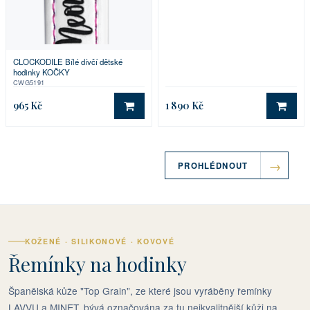
CLOCKODILE Bílé dívčí dětské
hodinky KOČKY
CWG5191
965 Kč
1 890 Kč
DO KOŠÍKU
DO 
PROHLÉDNOUT
KOŽENÉ · SILIKONOVÉ · KOVOVÉ
Řemínky na hodinky
Španělská kůže "Top Grain", ze které jsou vyráběny řemínky
LAVVU a MINET, bývá označována za tu nejkvalitnější kůži na