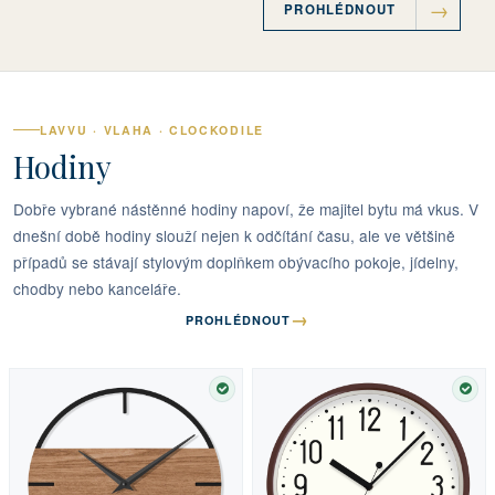
PROHLÉDNOUT
LAVVU · VLAHA · CLOCKODILE
Hodiny
Dobře vybrané nástěnné hodiny napoví, že majitel bytu má vkus. V
dnešní době hodiny slouží nejen k odčítání času, ale ve většině
případů se stávají stylovým doplňkem obývacího pokoje, jídelny,
chodby nebo kanceláře.
→
PROHLÉDNOUT
SKLADEM
SKL