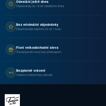
Odeslání ještě dnes
Objednávky do 12:00 odešleme dnes
Bez minimální objednávky
Objednávejte kdykoliv již od 1 kusu
Fixní velkoobchodní sleva
Transparentní ceny bez překvapení
Bezplatné vrácení
14denní vrácení bez starostí