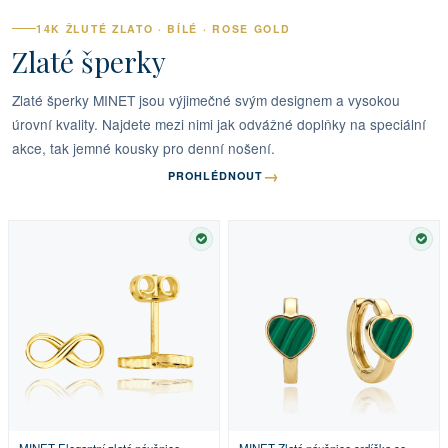
14K ŽLUTÉ ZLATO · BÍLÉ · ROSE GOLD
Zlaté šperky
Zlaté šperky MINET jsou výjimečné svým designem a vysokou
úrovní kvality. Najdete mezi nimi jak odvážné doplňky na speciální
akce, tak jemné kousky pro denní nošení.
→
PROHLÉDNOUT
SKLADEM
SKL
MINET Elegantní zlaté náušnice
MINET Zlaté náušnice srdíčka se