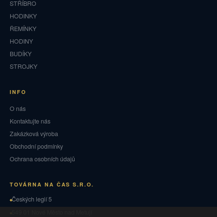
STŘÍBRO
HODINKY
ŘEMÍNKY
HODINY
BUDÍKY
STROJKY
INFO
O nás
Kontaktujte nás
Zakázková výroba
Obchodní podmínky
Ochrana osobních údajů
TOVÁRNA NA ČAS S.R.O.
Českých legií 5
549 01 Nové Město nad Metují