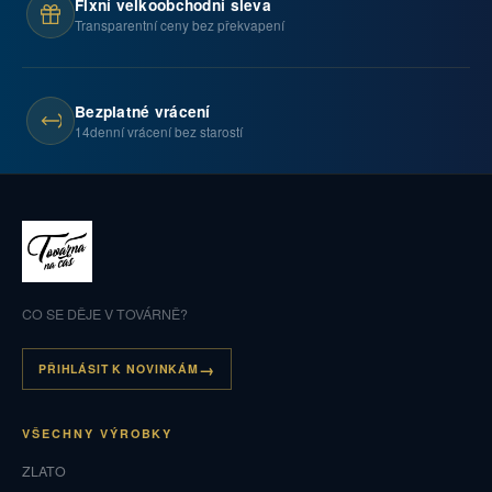
Fixní velkoobchodní sleva
Transparentní ceny bez překvapení
Bezplatné vrácení
14denní vrácení bez starostí
CO SE DĚJE V TOVÁRNĚ?
PŘIHLÁSIT K NOVINKÁM
VŠECHNY VÝROBKY
ZLATO