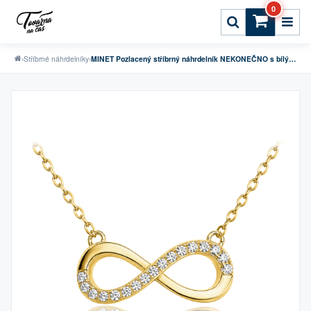
0
›
Stříbrné náhrdelníky
›
MINET Pozlacený stříbrný náhrdelník NEKONEČNO s bílými zirkony