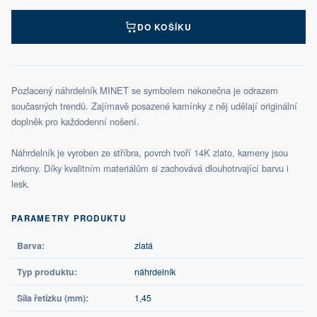
DO KOŠÍKU
Pozlacený náhrdelník MINET se symbolem nekonečna je odrazem
současných trendů. Zajímavě posazené kamínky z něj udělají originální
doplněk pro každodenní nošení.
Náhrdelník je vyroben ze stříbra, povrch tvoří 14K zlato, kameny jsou
zirkony. Díky kvalitním materiálům si zachovává dlouhotrvající barvu i
lesk.
PARAMETRY PRODUKTU
Barva:
zlatá
Typ produktu:
náhrdelník
Síla řetízku (mm):
1,45