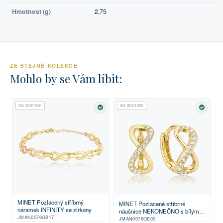
Hmotnost (g)
2,75
ZE STEJNÉ KOLEKCE
Mohlo by se Vám líbit:
AG 925/1000
AG 925/1000
SKLADEM
SKLA
MINET Pozlacený stříbrný
MINET Pozlacené stříbrné
náramek INFINITY se zirkony
náušnice NEKONEČNO s bílými
JMAN0076GB17
zirkony
JMAN0076GE00