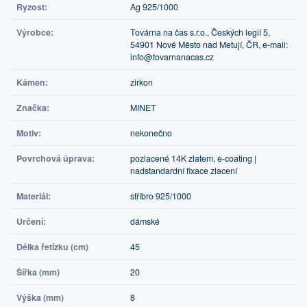
Ryzost:
Ag 925/1000
Výrobce:
Továrna na čas s.r.o., Českých legií 5,
54901 Nové Město nad Metují, ČR, e-mail:
info@tovarnanacas.cz
Kámen:
zirkon
Značka:
MINET
Motiv:
nekonečno
Povrchová úprava:
pozlacené 14K zlatem, e-coating |
nadstandardní fixace zlacení
Materiál:
stříbro 925/1000
Určení:
dámské
Délka řetízku (cm)
45
Šířka (mm)
20
Výška (mm)
8