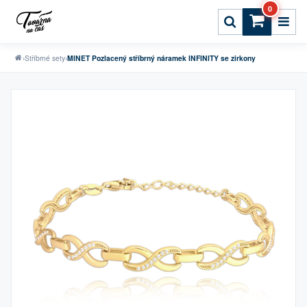
0
›
Stříbrné sety
›
MINET Pozlacený stříbrný náramek INFINITY se zirkony