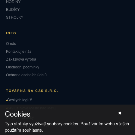
HODINY
BUDÍKY
STROJKY
INFO
O nás
Kontaktujte nás
Zakázková výroba
Obchodní podmínky
Ochrana osobních údajů
TOVÁRNA NA ČAS S.R.O.
Českých legií 5
549 01 Nové Město nad Metují
Cookies
Puncovní značky
Tyto stránky využívají soubory cookies. Používáním webu s jejich
Vrácení zboží a reklamace
použitím souhlasíte.