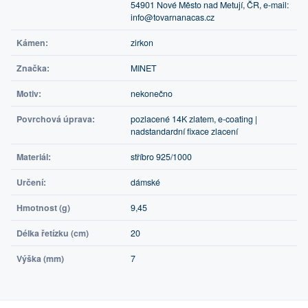
54901 Nové Město nad Metují, ČR, e-mail:
info@tovarnanacas.cz
Kámen:
zirkon
Značka:
MINET
Motiv:
nekonečno
Povrchová úprava:
pozlacené 14K zlatem, e-coating |
nadstandardní fixace zlacení
Materiál:
stříbro 925/1000
Určení:
dámské
Hmotnost (g)
9,45
Délka řetízku (cm)
20
Výška (mm)
7