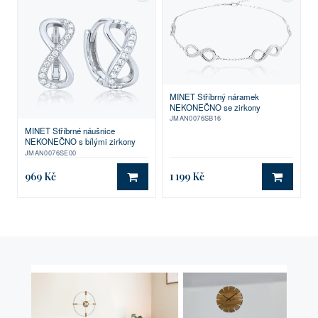
MINET Stříbrný náramek
NEKONEČNO se zirkony
JMAN0076SB16
MINET Stříbrné náušnice
NEKONEČNO s bílými zirkony
JMAN0076SE00
969 Kč
1 199 Kč
DO KOŠÍKU
DO KO