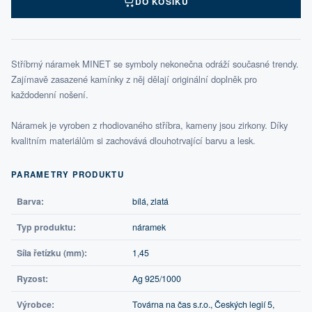
DO KOŠÍKU
Stříbrný náramek MINET se symboly nekonečna odráží současné trendy.
Zajímavě zasazené kamínky z něj dělají originální doplněk pro
každodenní nošení.
Náramek je vyroben z rhodiovaného stříbra, kameny jsou zirkony. Díky
kvalitním materiálům si zachovává dlouhotrvající barvu a lesk.
PARAMETRY PRODUKTU
Barva:
bílá, zlatá
Typ produktu:
náramek
Síla řetízku (mm):
1,45
Ryzost:
Ag 925/1000
Výrobce:
Továrna na čas s.r.o., Českých legií 5,