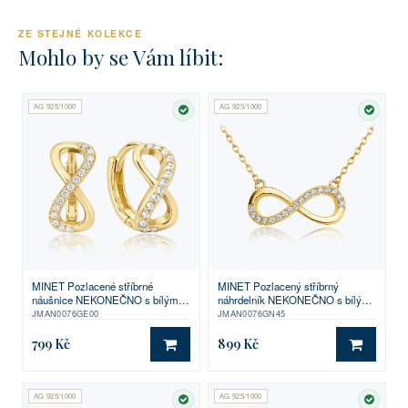
ZE STEJNÉ KOLEKCE
Mohlo by se Vám líbit:
AG 925/1000
AG 925/1000
SKLADEM
SKLA
MINET Pozlacené stříbrné
MINET Pozlacený stříbrný
náušnice NEKONEČNO s bílými
náhrdelník NEKONEČNO s bílými
zirkony
zirkony
JMAN0076GE00
JMAN0076GN45
799 Kč
899 Kč
DO KOŠÍKU
DO KO
AG 925/1000
AG 925/1000
SKLADEM
SKLA