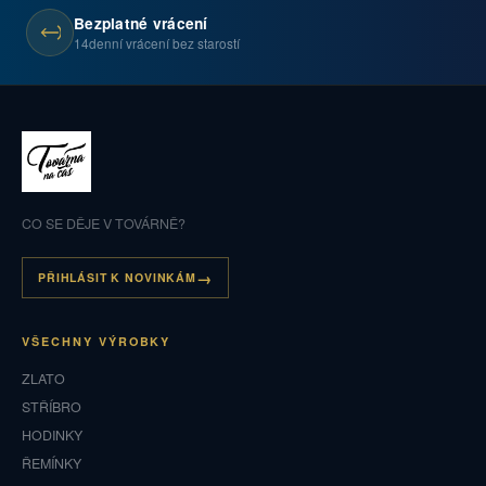
Bezplatné vrácení
14denní vrácení bez starostí
CO SE DĚJE V TOVÁRNĚ?
PŘIHLÁSIT K NOVINKÁM
VŠECHNY VÝROBKY
ZLATO
STŘÍBRO
HODINKY
ŘEMÍNKY