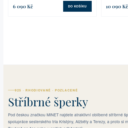
6 090 Kč
10 090 Kč
DO KOŠÍKU
925 · RHODIOVANÉ · POZLACENÉ
Stříbrné šperky
Pod českou značkou MINET najdete atraktivní oblíbené stříbrné šp
spolupráce sesterského tria Kristýny, Alžběty a Terezy, a proto si m