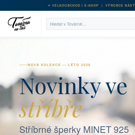
VELKOOBCHOD I E-SHOP | VÝROBCE NÁST
NOVÁ KOLEKCE — LÉTO 2026
Novinky ve
stříbře
Stříbrné šperky MINET 925