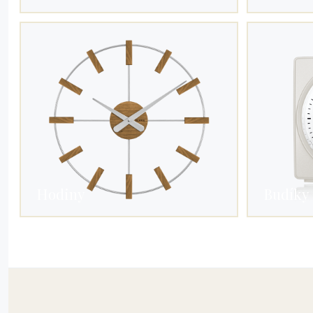
Hodiny
Budíky