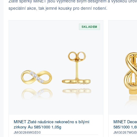
Zlaté šperky MINET jsou výjimečné svým designem a vysokou úrovní
speciální akce, tak jemné kousky pro denní nošení.
SKLADEM
MINET Zlaté náušnice nekonečno s bílými
MINET Decen
zirkony Au 585/1000 1,05g
585/1000 1,6
JMG0266WGE00
JMG0267WGE