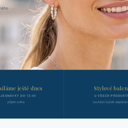
aného
íláme ještě dnes
Stylové balen
JEDNÁVKY DO 12:00
U VŠECH PRODUKT
přijaté online
součástí každé objednáv