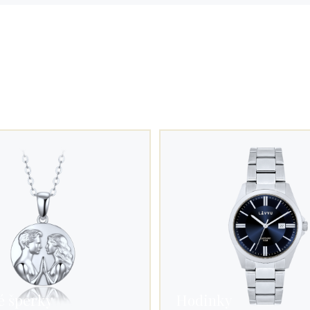
é šperky
Hodinky