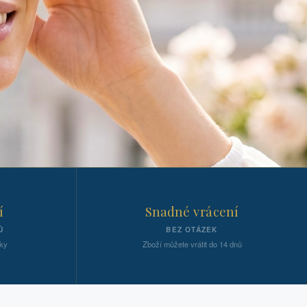
í
Snadné vrácení
Ů
BEZ OTÁZEK
ky
Zboží můžete vrátit do 14 dnů