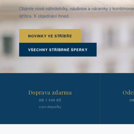
Objevte nové náhrdelníky, náušnice a náramky z kombinov
stříbra. K objednání ihned.
NOVINKY VE STŘÍBŘE
VŠECHNY STŘÍBRNÉ ŠPERKY
Doprava zdarma
Odes
OD 1 500 KČ
OB
a pro doposílky