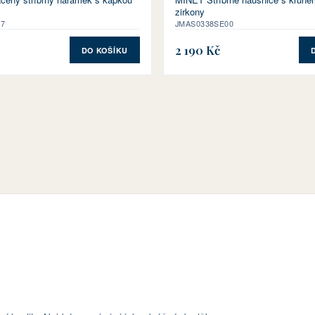
zirkony
17
JMAS0338SE00
2 190 Kč
DO KOŠÍKU