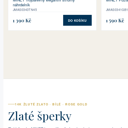
náhrdelník
JMAS0343TN45
JMAS0341GB
1 390 Kč
1 590 Kč
DO KOŠÍKU
14K ŽLUTÉ ZLATO · BÍLÉ · ROSE GOLD
Zlaté šperky