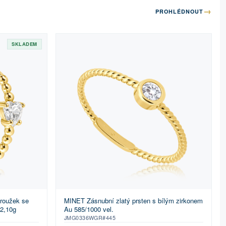
→
PROHLÉDNOUT
SKLADEM
MINET Zásnubní zlatý prsten s bílým zirkonem
kroužek se
Au 585/1000 vel.
 2,10g
JMG0336WGR#445