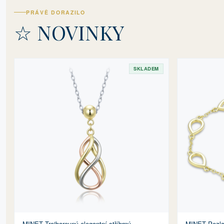
PRÁVĚ DORAZILO
☆ NOVINKY
SKLADEM
MINET Trojbarevný elegantní stříbrný
MINET Pozla