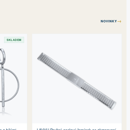
→
NOVINKY
SKLADEM
m a bílými
LAVVU Pružný ocelový řemínek se zkracovací