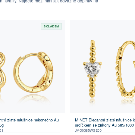
 kvality. Najdete mezi nimi jak odvážné doplňky na
SKLADEM
tní zlaté náušnice nekonečno Au
MINET Elegantní zlaté náušnice 
5g
srdíčkem se zirkony Au 585/1000
01
JMG0385WGE00