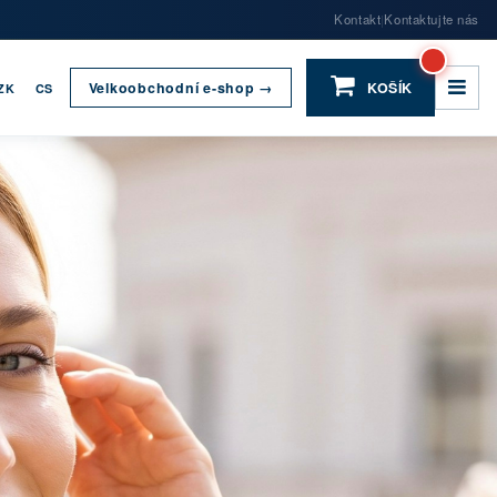
Kontakt
Kontaktujte nás
|
Velkoobchodní e-shop →
KOŠÍK
ZK
CS