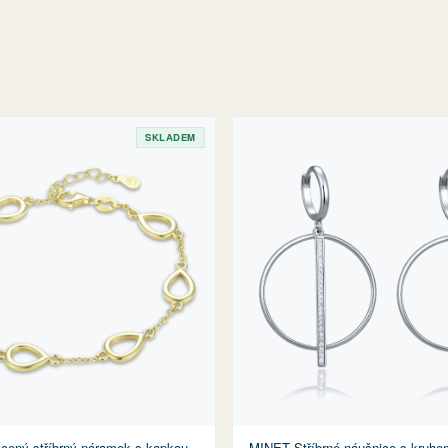
SKLADEM
cený stříbrný náramek s kapkou
MINET Stříbrné náušnice s kruhe