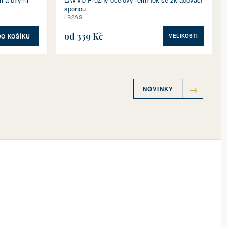
sponou
LS2AS
od 339 Kč
DO KOŠÍKU
VELIKOSTI
NOVINKY