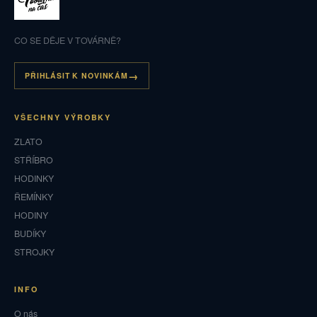
CO SE DĚJE V TOVÁRNĚ?
PŘIHLÁSIT K NOVINKÁM
VŠECHNY VÝROBKY
ZLATO
STŘÍBRO
HODINKY
ŘEMÍNKY
HODINY
BUDÍKY
STROJKY
INFO
O nás