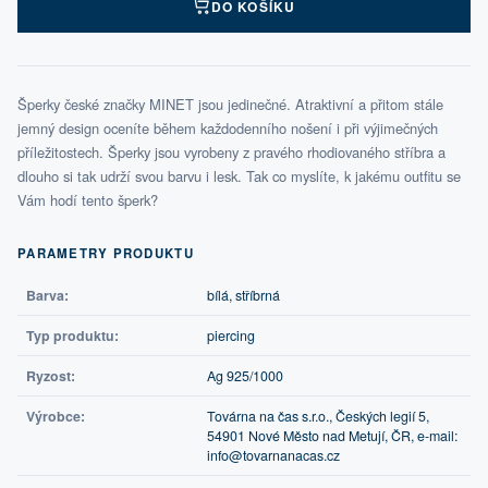
DO KOŠÍKU
Šperky české značky MINET jsou jedinečné. Atraktivní a přitom stále
jemný design oceníte během každodenního nošení i při výjimečných
příležitostech. Šperky jsou vyrobeny z pravého rhodiovaného stříbra a
dlouho si tak udrží svou barvu i lesk. Tak co myslíte, k jakému outfitu se
Vám hodí tento šperk?
PARAMETRY PRODUKTU
Barva:
bílá, stříbrná
Typ produktu:
piercing
Ryzost:
Ag 925/1000
Výrobce:
Továrna na čas s.r.o., Českých legií 5,
54901 Nové Město nad Metují, ČR, e-mail:
info@tovarnanacas.cz