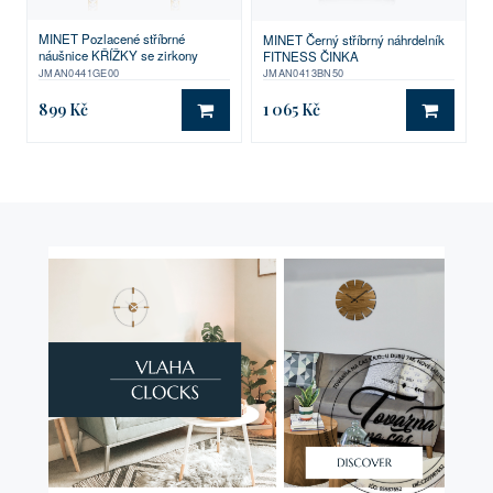
MINET Pozlacené stříbrné
MINET Černý stříbrný náhrdelník
náušnice KŘÍŽKY se zirkony
FITNESS ČINKA
JMAN0441GE00
JMAN0413BN50
899 Kč
1 065 Kč
DO KOŠÍKU
DO KO