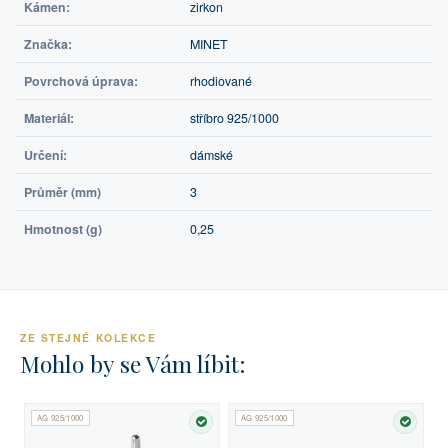
Kámen:
zirkon
Značka:
MINET
Povrchová úprava:
rhodiované
Materiál:
stříbro 925/1000
Určení:
dámské
Průměr (mm)
3
Hmotnost (g)
0,25
ZE STEJNÉ KOLEKCE
Mohlo by se Vám líbit:
AG 925/1000
AG 925/1000
SKLADEM
SKLA