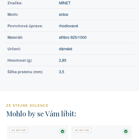
Značka:
MINET
Motiv:
srdce
Povrchová úprava:
rhodiované
Materiál:
stříbro 925/1000
Určení:
dámské
Hmotnost (g)
2,85
Šířka prstenu (mm)
3,5
ZE STEJNÉ KOLEKCE
Mohlo by se Vám líbit:
AG 925/1000
AG 925/1000
SKLADEM
SKLA