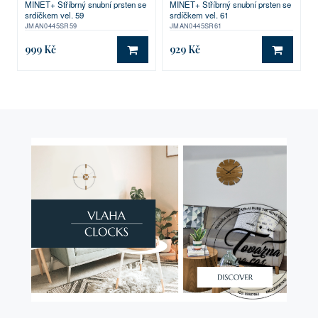
MINET+ Stříbrný snubní prsten se
MINET+ Stříbrný snubní prsten se
srdíčkem vel. 59
srdíčkem vel. 61
JMAN0445SR59
JMAN0445SR61
999 Kč
929 Kč
DO KOŠÍKU
DO KO