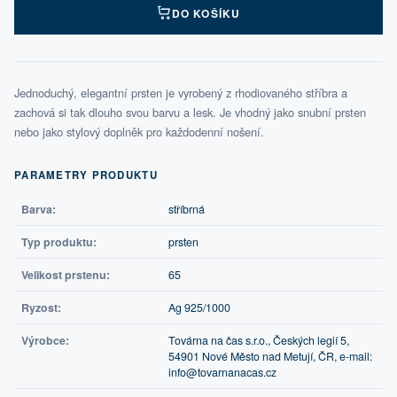
DO KOŠÍKU
Jednoduchý, elegantní prsten je vyrobený z rhodiovaného stříbra a
zachová si tak dlouho svou barvu a lesk. Je vhodný jako snubní prsten
nebo jako stylový doplněk pro každodenní nošení.
PARAMETRY PRODUKTU
Barva:
stříbrná
Typ produktu:
prsten
Velikost prstenu:
65
Ryzost:
Ag 925/1000
Výrobce:
Továrna na čas s.r.o., Českých legií 5,
54901 Nové Město nad Metují, ČR, e-mail:
info@tovarnanacas.cz