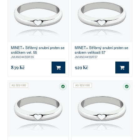
MINET+ Stříbrný snubní prsten se
MINET+ Stříbrný snubní prsten se
srdíčkem vel. 55
srdcem velikosti 57
JMAN0445SR55
JMAN0445SR57
839 Kč
929 Kč
DO KOŠÍKU
DO KO
AG 925/1000
AG 925/1000
SKLADEM
SKLA