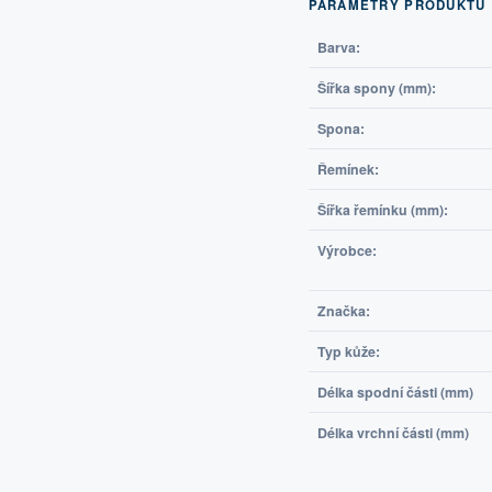
PARAMETRY PRODUKTU
Barva:
Šířka spony (mm):
Spona:
Řemínek:
Šířka řemínku (mm):
Výrobce:
Značka:
Typ kůže:
Délka spodní části (mm)
Délka vrchní části (mm)