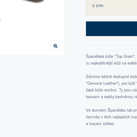
S DPH
Španělská kůže "Top Grain",
tu nejkvalitnější kůži na světě
Zatímco běžně dostupné kožen
"Genuine Leather"), pro kůži "
části kůže svrchní. Ty jsou n
barvami a sešity bavlněnou ni
Ve slunném Španělsku tak pre
řemínky z těch nejlepších ma
a luxusní vzhled.