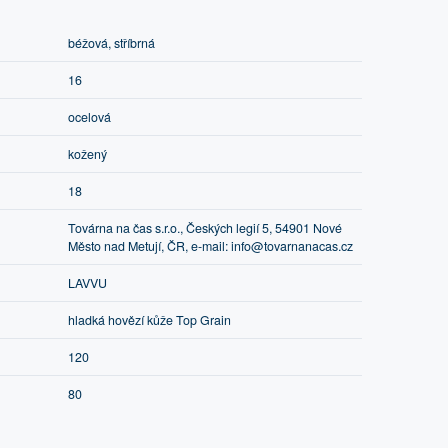
béžová, stříbrná
16
ocelová
kožený
18
Továrna na čas s.r.o., Českých legií 5, 54901 Nové
Město nad Metují, ČR, e-mail: info@tovarnanacas.cz
LAVVU
hladká hovězí kůže Top Grain
120
80