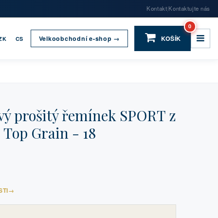
Kontakt
Kontaktujte nás
|
0
Velkoobchodní e-shop →
KOŠÍK
ZK
CS
ý prošitý řemínek SPORT z
 Top Grain - 18
STI
→