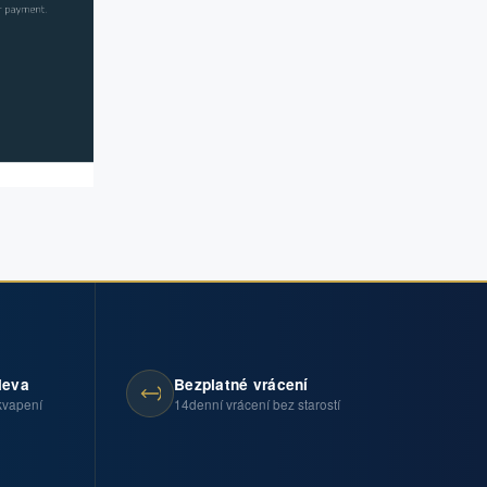
leva
Bezplatné vrácení
kvapení
14denní vrácení bez starostí