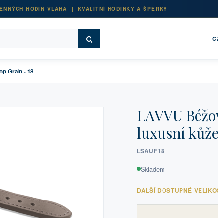
ĚNNÝCH HODIN VLAHA | KVALITNÍ HODINKY A ŠPERKY
C
p Grain - 18
LAVVU Béžov
luxusní kůže
LSAUF18
Skladem
DALŠÍ DOSTUPNÉ VELIKO