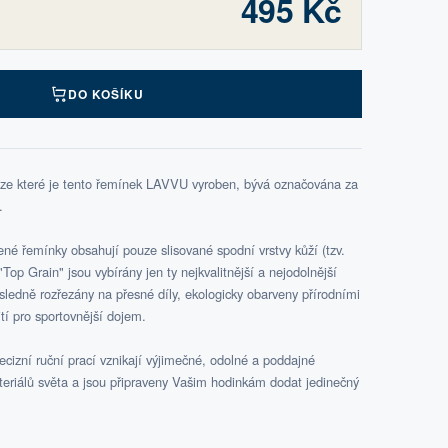
495 Kč
DO KOŠÍKU
 ze které je tento řemínek LAVVU vyroben, bývá označována za
.
é řemínky obsahují pouze slisované spodní vrstvy kůží (tzv.
Top Grain" jsou vybírány jen ty nejkvalitnější a nejodolnější
ásledně rozřezány na přesné díly, ekologicky obarveny přírodními
tí pro sportovnější dojem.
cizní ruční prací vznikají výjimečné, odolné a poddajné
teriálů světa a jsou připraveny Vašim hodinkám dodat jedinečný