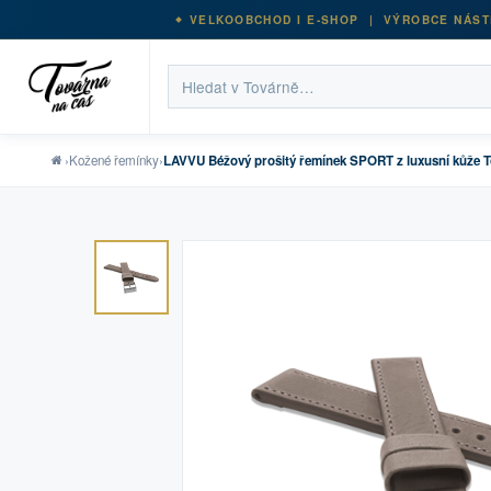
VELKOOBCHOD I E-SHOP | VÝROBCE NÁST
›
Kožené řemínky
›
LAVVU Béžový prošitý řemínek SPORT z luxusní kůže To