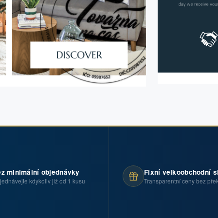
z minimální objednávky
Fixní velkoobchodní s
jednávejte kdykoliv již od 1 kusu
Transparentní ceny bez pře