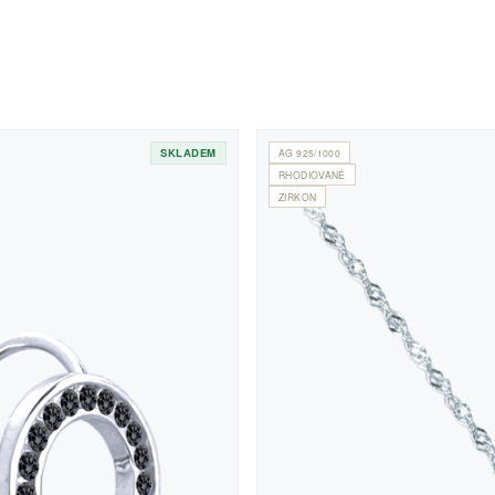
SKLADEM
AG 925/1000
RHODIOVANÉ
ZIRKON