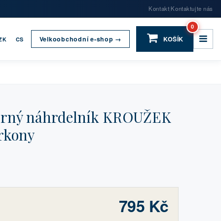
Kontakt
Kontaktujte nás
|
0
Velkoobchodní e-shop →
KOŠÍK
ZK
CS
brný náhrdelník KROUŽEK
rkony
795 Kč