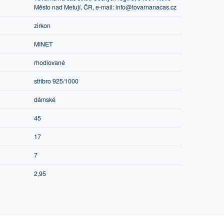
Město nad Metují, ČR, e-mail: info@tovarnanacas.cz
zirkon
MINET
rhodiované
stříbro 925/1000
dámské
45
17
7
2,95