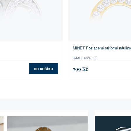
MINET Pozlacené stříbrné náušn
JMAS0182GE00
799 Kč
DO KOŠÍKU