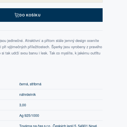
DO KOŠÍKU
ou jedinečné. Atraktivní a přitom stále jemný design oceníte
při výjimečných příležitostech. Šperky jsou vyrobeny z pravého
si tak udrží svou barvu i lesk. Tak co myslíte, k jakému outfitu
černá, stříbrná
náhrdelník
3,00
Ag 925/1000
Továrna na čas s.r.o., Českých legií 5, 54901 Nové