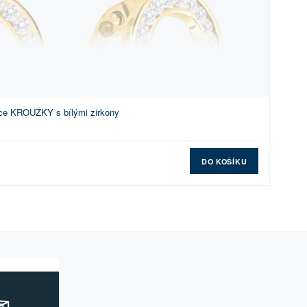
ice KROUŽKY s bílými zirkony
DO KOŠÍKU