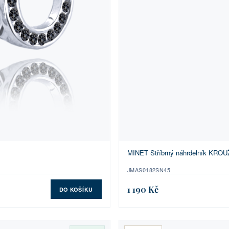
MINET Stříbrný náhrdelník KROUŽ
JMAS0182SN45
1 190 Kč
DO KOŠÍKU