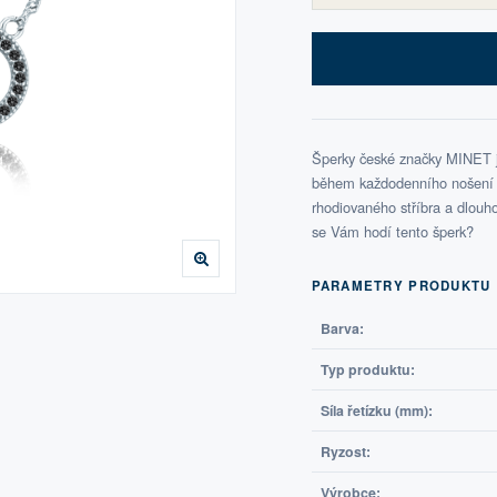
Šperky české značky MINET js
během každodenního nošení i 
rhodiovaného stříbra a dlouho 
se Vám hodí tento šperk?
PARAMETRY PRODUKTU
Barva:
Typ produktu:
Síla řetízku (mm):
Ryzost:
Výrobce: