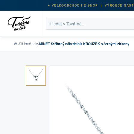
VELKOOBCHOD I E-SHOP | VÝROBCE NÁST
›
Stříbrné sety
›
MINET Stříbrný náhrdelník KROUŽEK s černými zirkony