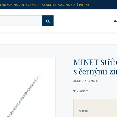
ĚNNÝCH HODIN VLAHA | KVALITNÍ HODINKY A ŠPERKY
C
MINET Stří
s černými zi
JMAS0182NN45
Skladem
S DPH