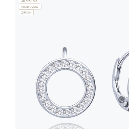
AG 925/1000
RHODIOVANÉ
ZIRKON