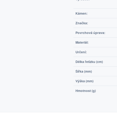
Kámen:
Značka:
Povrchová úprava:
Materiál:
Určení:
Délka řetízku (cm)
Šířka (mm)
Výška (mm)
Hmotnost (g)